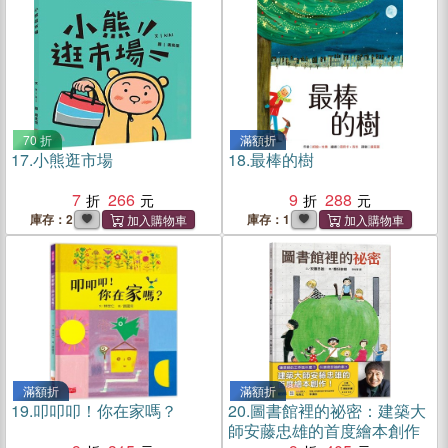
70 折
滿額折
17.
小熊逛市場
18.
最棒的樹
7
266
9
288
庫存：2
庫存：1
滿額折
滿額折
19.
叩叩叩！你在家嗎？
20.
圖書館裡的祕密：建築大
師安藤忠雄的首度繪本創作