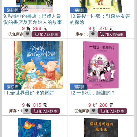
滿額折
滿額折
9.
席薇亞的書店：巴黎人最
10.
最後一匹狼：對森林友善
愛的書店及其創始人的故事
的探險
9
288
9
270
無庫存
庫存：5
滿額折
滿額折
11.
全世界最好吃的鬆餅
12.
一起玩，聽誰的？
9
315
9
288
庫存：1
無庫存