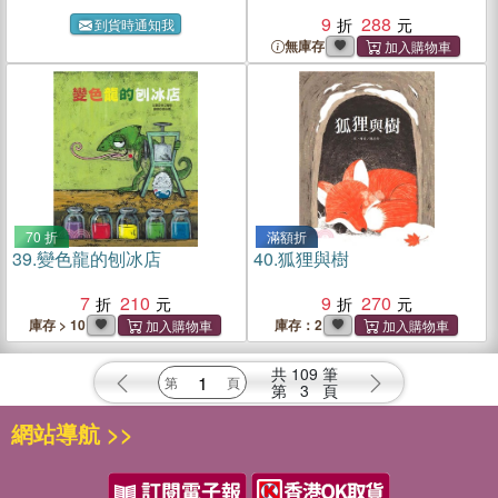
9
288
到貨時通知我
無庫存
70 折
滿額折
39.
變色龍的刨冰店
40.
狐狸與樹
7
210
9
270
庫存 > 10
庫存：2
共
109
筆
第
3
頁
網站導航 >>