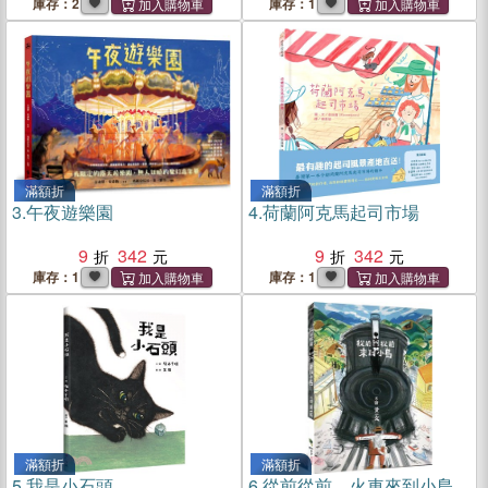
庫存：2
庫存：1
滿額折
滿額折
3.
午夜遊樂園
4.
荷蘭阿克馬起司市場
9
342
9
342
庫存：1
庫存：1
滿額折
滿額折
5.
我是小石頭
6.
從前從前，火車來到小島