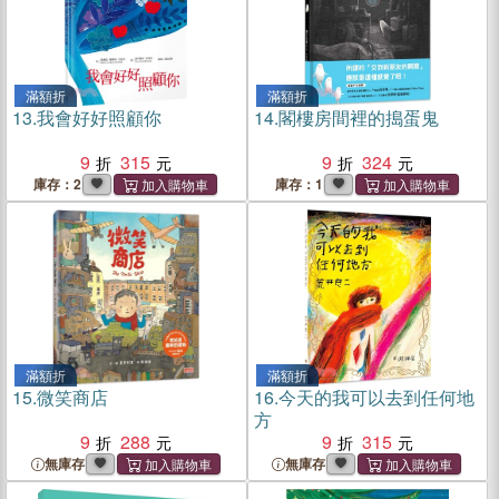
滿額折
滿額折
13.
我會好好照顧你
14.
閣樓房間裡的搗蛋鬼
9
315
9
324
庫存：2
庫存：1
滿額折
滿額折
15.
微笑商店
16.
今天的我可以去到任何地
方
9
288
9
315
無庫存
無庫存