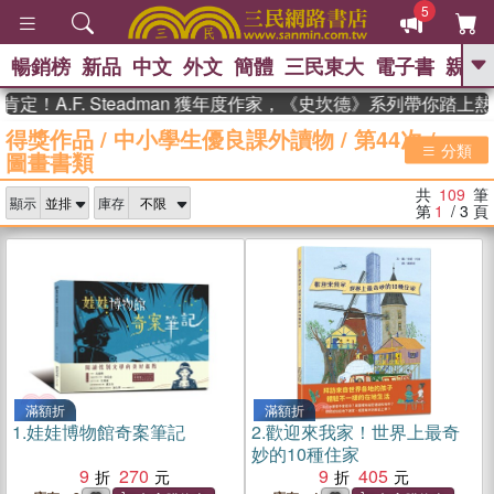
5
暢銷榜
新品
中文
外文
簡體
三民東大
電子書
親子
GO
F. Steadman 獲年度作家，《史坎德》系列帶你踏上熱血奇幻
得獎作品
/
中小學生優良課外讀物
/
第44次
/
、
熱搜：
東野圭吾
高希均教授回憶錄
分類
圖畫書類
、
、
、
The Odyssey
父親節
如果歷
、
、
史是一群喵
暑期推薦
國際布克
共
109
筆
、
、
顯示
庫存
獎 臺灣漫遊錄
方念華
台灣的李
第
1
/ 3
頁
、
、
登輝時代
數學女孩：黎曼猜想
偉大的迷走神經
滿額折
滿額折
1.
娃娃博物館奇案筆記
2.
歡迎來我家！世界上最奇
妙的10種住家
9
270
9
405