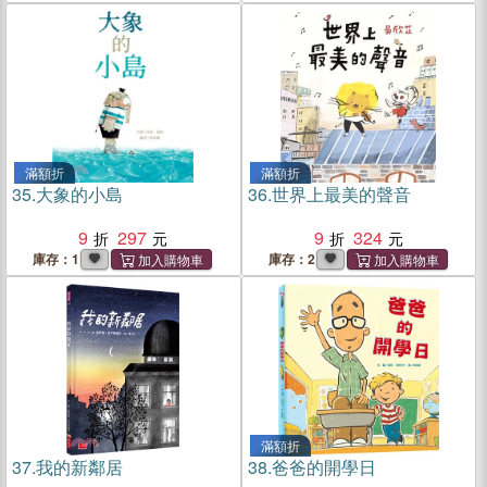
滿額折
滿額折
35.
大象的小島
36.
世界上最美的聲音
9
297
9
324
庫存：1
庫存：2
滿額折
37.
我的新鄰居
38.
爸爸的開學日