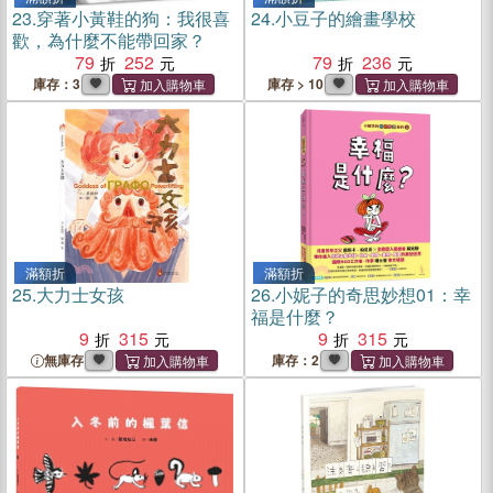
23.
穿著小黃鞋的狗：我很喜
24.
小豆子的繪畫學校
歡，為什麼不能帶回家？
79
252
79
236
庫存：3
庫存 > 10
滿額折
滿額折
25.
大力士女孩
26.
小妮子的奇思妙想01：幸
福是什麼？
9
315
9
315
無庫存
庫存：2