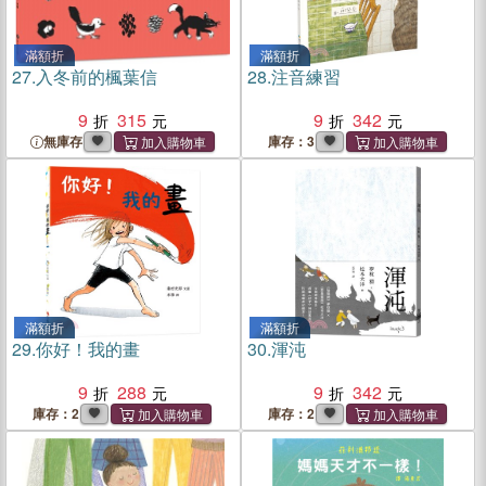
滿額折
滿額折
27.
入冬前的楓葉信
28.
注音練習
9
315
9
342
無庫存
庫存：3
滿額折
滿額折
29.
你好！我的畫
30.
渾沌
9
288
9
342
庫存：2
庫存：2