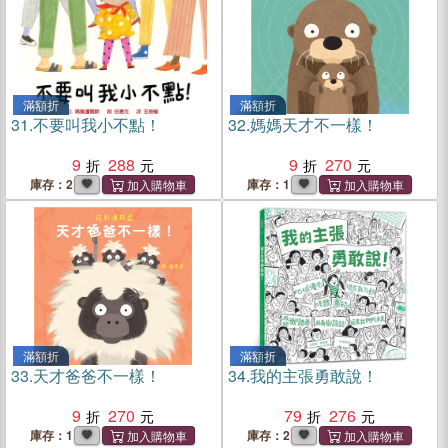
滿額折
滿額折
31.
不要叫我小不點！
32.
媽媽天才不一樣！
9
288
9
270
庫存：2
庫存：1
滿額折
滿額折
33.
天才爸爸不一樣！
34.
我的主張勇敢說！
9
270
79
276
庫存：1
庫存：2