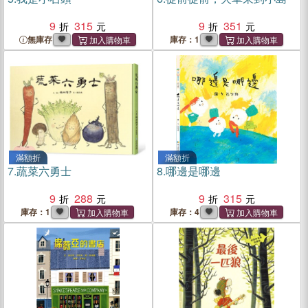
9
315
9
351
無庫存
庫存：1
滿額折
滿額折
7.
蔬菜六勇士
8.
哪邊是哪邊
9
288
9
315
庫存：1
庫存：4