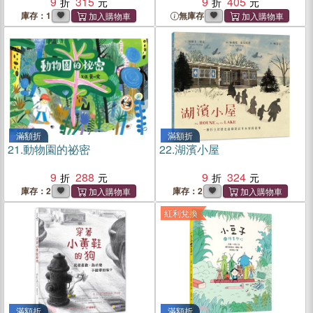
9
315
9
405
庫存：1
無庫存
滿額折
滿額折
21.
動物園的祕密
22.
湖濱小屋
9
288
9
324
庫存：2
庫存：2
紅利兌換
滿額折
滿額折