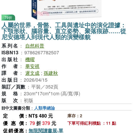
79折
人屬的世界，骨骼、工具與遺址中的演化證據：
下顎形狀、腦容量、直立姿勢、聚落痕跡……從
尼安德塔人到現代人類的演變樣貌
系列名
：
自然科普
ISBN13
：
9786267782507
出版社
：
機曜
作者
：
畢安祺
譯者
：
遲文成
;
孫建秋
出版日
：
2026/04/15
裝訂／頁數
：
平裝／352頁
規格
：
23cm*17cm*1cm (高/寬/厚)
版次
：
初版
中文圖書分類
：
人類學總論
定價
：NT$ 480 元
庫存：2
優惠價
：
79
折
379
元
下單可得紅利積點 ：11 點
促銷優惠
：
無限閱讀書展-單