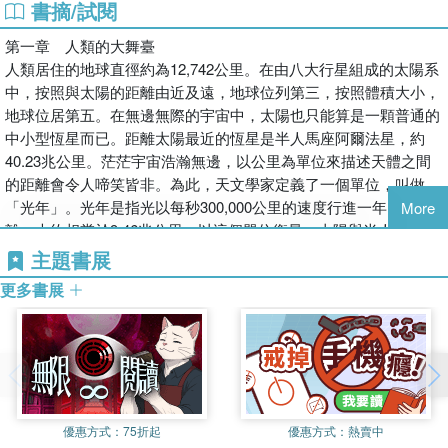
書摘/試閱
第九章 最古老的人類遺跡
一種人生態度》、英語美文賞讀《閑坐河邊聽夏語》、《英語
▎文明：走向歷史的門檻
第十章 人類智慧的萌芽
實用寫作基礎》。曾多次參與大學英語閱讀與翻譯類教材的編
第一章 人類的大舞臺
人類從狩獵採集逐漸轉向農耕定居，並發展出更穩定的城市與國家
第十一章 舊石器時代
寫工作。
人類居住的地球直徑約為12,742公里。在由八大行星組成的太陽系
制度。自新石器時代農業革命起，生活方式出現重大轉變，社會階
第十二章 中石器時代
中，按照與太陽的距離由近及遠，地球位列第三，按照體積大小，
層、貿易體系與政治組織相繼出現。書中透過介紹埃及雕像、瑪雅
第十三章 新石器時代
地球位居第五。在無邊無際的宇宙中，太陽也只能算是一顆普通的
神廟與多個古代文明遺址，呈現不同地區各自發展出的文化樣貌與
第十四章 青銅時代
中小型恆星而已。距離太陽最近的恆星是半人馬座阿爾法星，約
世界觀。這一階段象徵史前時代的終結，也宣告人類正式邁入有文
第十五章 古埃及、小亞細亞和克里特島
40.23兆公里。茫茫宇宙浩瀚無邊，以公里為單位來描述天體之間
字紀錄的歷史時代。
第十六章 其他文明的中心
的距離會令人啼笑皆非。為此，天文學家定義了一個單位，叫做
第十七章 新大陸的史前人類
「光年」。光年是指光以每秒300,000公里的速度行進一年的距
More
離，大約相當於9.46兆公里。以這個單位衡量，太陽與半人馬座阿
本書特色：本書從宇宙形成開始，依序介紹了青銅時代、新石器時
爾法星之間的距離大約是4光年。雖然以數億公里為單位，但與距
主題書展
代、舊石器時代等人類的發展歷程，透過對古化石及其他遺骸的分
離我們最近的兩顆恆星相比，行星之間以及行星與太陽之間的距離
析和研究，例如：人類和大猩猩頭骨、克羅馬儂人的復原、尼安德
更多書展
幾乎可以忽略不計。光照射到地球需要8分鐘，也就是說，我們看
塔人洞穴、埃及人像雕像、埃及木乃伊、波斯弓箭手、中國青銅頭
到的太陽是8分鐘前的太陽。
盔、瑪雅神廟遺址等，讓讀者更清楚了解人類演化的有序性、種族
我們已知的只有少數恆星位於太陽系100光年以內，絕大多數距離
歷史的龐大與複雜。
都超過了1,000甚至10,000光年。恆星並不是均勻地向外分布到無
限遠。如果我們站在距離太陽100萬光年的地方，用一臺極大的望
遠鏡，就能看到我們熟悉的星系。遠遠望去，它就像一個小車輪一
優惠方式：
75折起
優惠方式：
熱賣中
樣孤立存在著。輪緣部分沿著銀河系的平面延伸，看起來大約是其