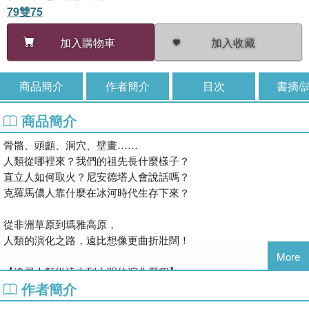
79雙75
加入收藏
加入購物車
商品簡介
作者簡介
目次
書摘/
商品簡介
骨骼、頭顱、洞穴、壁畫……
人類從哪裡來？我們的祖先長什麼樣子？
直立人如何取火？尼安德塔人會說話嗎？
克羅馬儂人靠什麼在冰河時代生存下來？
從非洲草原到瑪雅高原，
人類的演化之路，遠比想像更曲折壯闊！
More
【追尋人類從遠古到文明的演化歷程】
作者簡介
本書為美國史密森學會經典科普叢書之一，內容涵蓋人類自宇宙形
成以來的演化發展，橫跨舊石器時代、新石器時代到青銅時代，完