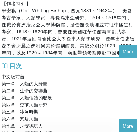
【作者簡介】
整描繪人類在地質年代中的演化脈絡與文化轉變。全書共十七章，
畢安祺（Carl Whiting Bishop，西元1881～1942年），美國
結合古化石研究、遺址考證與大量圖像資料，帶領讀者穿越百萬年
考古學家、人類學家，專長為東亞研究。1914～1918年間，
的歷史，深入了解我們如何從原始猿類一步步邁向文明。
任職於賓夕法尼亞大學博物館，擔任館長助理並前往中國進行
考察。1918～1920年間，曾兼任美國駐華使館海軍副武參
▎起源：從宇宙誕生到人類出現
贊。1921年返回哥倫比亞大學從事人類學研究，翌年出任史密
本書從宇宙與地球的形成談起，逐步闡述生命在地球上演化的過
森學會所屬之佛利爾美術館副館長。其後分別於1923～1927
程，最終迎來早期人類的出現。書中透過古猿與現代人類的頭骨比
More
年間，以及1929～1934年間，兩度帶領考察隊赴中國進行考
較，呈現直立人、尼安德塔人與克羅馬儂人之間的差異與演化關
古研究。畢安祺撰寫過諸多關於中國的考古學論文，代表作為
聯，並深入說明腦容量、骨骼結構與工具使用對人類行為與社會的
目次
《東方文化起源簡介》（The Origin of Far Eastern
影響。透過考古重建與圖像對照，幫助讀者更直覺地理解人類在數
Civilizations: A Brief Handbook）等。
百萬年演化中的生理與認知變化。
中文版前言
第一章 人類的大舞臺
【譯者簡介】
▎生活：從狩獵走向定居
第二章 生命的交響曲
遲文成，美國密西根大學訪問學者、大學教授、翻譯研究生指
書中詳實描繪舊石器至青銅時代的人類生活樣貌，介紹早期人類如
第三章 人類個體的發展
導教授。獨立譯著20餘部，其中包含《恆溫動物形貌史，鳥類
何製作石器工具、生火取暖、搭建庇護所，以及如何組成群體、分
第四章 史前人類研究
和哺乳類的外觀演化》、《野生動物自然史，籠中野性的倖存
工合作，甚至進行宗教祭儀。內容收錄多項經典考古發現，包括尼
第五章 冰河時期
與滅絕》、《植物的世界，走進爭奇鬥豔的天然實驗室》、
安德塔人洞穴、克羅馬儂人壁畫、埃及木乃伊、中國青銅頭盔與波
第六章 穴居人類
《昆蟲的世界，探密自然界的微觀宇宙》、《冷血動物形貌
斯弓箭手等，展現人類逐步建立語言、信仰與藝術表達的歷程，也
第七章 尼安德塔人
史，魚類、兩棲與爬行類的演化變形記》等翻譯作品。
More
呈現出面對氣候與環境挑戰時的適應力與創造力。
第八章 尼安德塔人（續）
孫建秋，外語學院教授，英語語言學碩士。主要作品有《播種