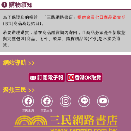
購物須知
輪轂的五倍寬。在這個透鏡狀星團也就是銀河系中，如果我們能數
得過來，加在一起可能會有大約300億顆恆星。
銀河系並不是宇宙中唯一的一個星系。當我們從100萬光年遠的觀
為了保護您的權益，「三民網路書店」
提供會員七日商品鑑賞期
(收到商品為起始日)。
測點向四周觀測時，還會看到其他不屬於我們星系的星團。事實
上，除了我們熟悉的星座星系、太陽系和地球之外，還有成千上萬
若要辦理退貨，請在商品鑑賞期內寄回，且商品必須是全新狀態
個其他的星系，它們就像漂浮在宇宙中的島嶼，因此被稱為宇宙
與完整包裝(商品、附件、發票、隨貨贈品等)否則恕不接受退
島。銀河系中的其他恆星有圍繞它們旋轉的行星嗎？如果有的話，
貨。
這些行星上有生命存在嗎？銀河系之外的其他宇宙島是否有生物居
住？簡而言之，在擁有數百萬或數十億顆恆星的數十萬個星系中，
網站導航 >>
我們是否有理由相信，只有地球才具備人類生存的條件呢？
時間對於人類來講，不過短短數十年，如同離弦的箭，一去不復
返。那麼宇宙在時間軸的景象是怎樣的呢？透過刻在岩壁和石碑上
斑駁的碑文，我們彷彿被帶到了6,000年前的遠古時代。那時人類
聚焦三民 >>
已經建造了偉大的工程，建立了軍隊並發展了各種產業。透過研究
在洞穴中發現的人類化石以及其他遺跡，可以看出，在最早的文字
記載出現之前的數千年裡，人類在洞穴中就已經存在並掌握了一定
的生存技能。在大約不到100萬年前的某個時間，人類似乎消失
三民書局
三民出版
了。在這之前，動植物王國持續了數億年之久。再往前追溯，生命
本身最古老的痕跡也似乎消失了。