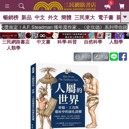
5
暢銷榜
新品
中文
外文
簡體
三民東大
電子書
親子
GO
肯定！A.F. Steadman 獲年度作家，《史坎德》系列帶你踏
、
、
熱搜：
東野圭吾
The Odyssey
、
、
三民網路書店
中文書
科學‧科普
自然科學
人類學
父親節
如果歷史是一群喵
暑期
、
、
人類學
推薦
國際布克獎 臺灣漫遊錄
方
、
、
念華
台灣的李登輝時代
數學女
列印
評論
、
孩：黎曼猜想
偉大的迷走神經