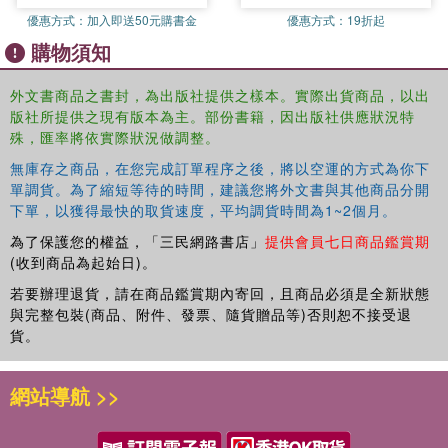
survival kit gives you space to walk it out-honestly and
優惠方式：
加入即送50元購書金
優惠方式：
19折起
gently.
購物須知
This is not a medical textbook.
外文書商品之書封，為出版社提供之樣本。實際出貨商品，以出
This is not toxic positivity.
版社所提供之現有版本為主。部份書籍，因出版社供應狀況特
殊，匯率將依實際狀況做調整。
This is real life-written with grace, humor, faith, and truth.
無庫存之商品，在您完成訂單程序之後，將以空運的方式為你下
Whether used alongside the book or on its own, this
單調貨。為了縮短等待的時間，建議您將外文書與其他商品分開
journal meets you exactly where you are.
下單，以獲得最快的取貨速度，平均調貨時間為1~2個月。
INSIDE THIS SURVIVAL KIT, YOU'LL FIND:
為了保護您的權益，「三民網路書店」
提供會員七日商品鑑賞期
Guided journal prompts for emotional, physical, and spiritual
(收到商品為起始日)。
reflection
若要辦理退貨，請在商品鑑賞期內寄回，且商品必須是全新狀態
Space to process body changes without shame
與完整包裝(商品、附件、發票、隨貨贈品等)否則恕不接受退
Affirmations rooted in self-love, grace, and truth
貨。
Opening and closing prayers to ground your journaling practice
A powerful final note reminding you: this season is not something to
網站導航 >>
survive-it's something to understand and own
THIS JOURNAL IS FOR YOU IF: