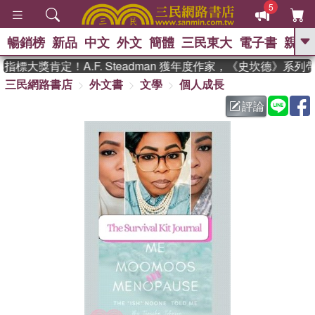
5
暢銷榜
新品
中文
外文
簡體
三民東大
電子書
親子
GO
標大獎肯定！A.F. Steadman 獲年度作家，《史坎德》系列
三民網路書店
外文書
文學
個人成長
、
熱搜：
東野圭吾
高希均教授回憶錄
、
、
、
The Odyssey
父親節
如果歷
評論
、
、
史是一群喵
暑期推薦
國際布克
、
、
獎 臺灣漫遊錄
方念華
台灣的李
、
、
登輝時代
數學女孩：黎曼猜想
偉大的迷走神經