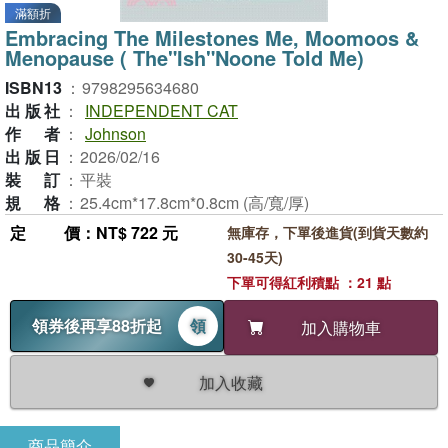
滿額折
Embracing The Milestones Me, Moomoos &
Menopause ( The"Ish"Noone Told Me)
ISBN13
：
9798295634680
出版社
：
INDEPENDENT CAT
作者
：
Johnson
出版日
：
2026/02/16
裝訂
：
平裝
規格
：
25.4cm*17.8cm*0.8cm (高/寬/厚)
定價
：NT$ 722 元
無庫存，下單後進貨(到貨天數約
30-45天)
下單可得紅利積點 ：21 點
領券後再享88折起
領
加入購物車
加入收藏
商品簡介