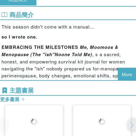
商品簡介
This season didn't come with a manual...
so I wrote one.
EMBRACING THE MILESTONES
Me, Moomoos &
Menopause (The "ish"Noone Told Me)
, s a sacred,
honest, and empowering survival kit journal for women
navigating the "ish" nobody prepared us for-menopause,
More
perimenopause, body changes, emotional shifts, spiritual
awakenings, and the freedom that comes with embracing
主題書展
a new season of womanhood.
更多書展
Created as a
companion to the book EMBRACING THE
MILESTONES
Me, Moomoos & Menopause (The
"ish"Noone Told Me)
, this journal is designed to help you
slow down, process what you're experiencing, and put
language to what your body and spirit have been trying to
say. While the book gives voice to the journey, this