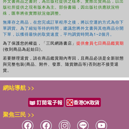
外文書商品之書封，為出版社提供之樣本。實際出貨商品，以出
版社所提供之現有版本為主。部份書籍，因出版社供應狀況特
殊，匯率將依實際狀況做調整。
無庫存之商品，在您完成訂單程序之後，將以空運的方式為你下
單調貨。為了縮短等待的時間，建議您將外文書與其他商品分開
下單，以獲得最快的取貨速度，平均調貨時間為1~2個月。
為了保護您的權益，「三民網路書店」
提供會員七日商品鑑賞期
(收到商品為起始日)。
若要辦理退貨，請在商品鑑賞期內寄回，且商品必須是全新狀態
與完整包裝(商品、附件、發票、隨貨贈品等)否則恕不接受退
貨。
網站導航 >>
聚焦三民 >>