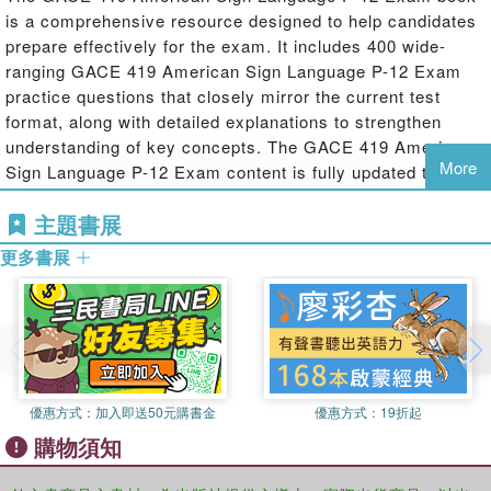
is a comprehensive resource designed to help candidates
prepare effectively for the exam. It includes 400 wide-
ranging GACE 419 American Sign Language P-12 Exam
practice questions that closely mirror the current test
format, along with detailed explanations to strengthen
understanding of key concepts. The GACE 419 American
More
Sign Language P-12 Exam content is fully updated to align
with the latest standards and testing guidelines. This
主題書展
makes it an ideal tool for both review and targeted study
preparation.
更多書展
優惠方式：
加入即送50元購書金
優惠方式：
19折起
購物須知