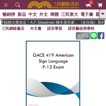
5
暢銷榜
新品
中文
外文
簡體
三民東大
電子書
親子
GO
指標大獎肯定！A.F. Steadman 獲年度作家，《史坎德》系
三民網路書店
外文書
語言學習
語言藝術與學科
、
熱搜：
東野圭吾
高希均教授回憶錄
、
、
、
The Odyssey
父親節
如果歷
評論
、
、
史是一群喵
暑期推薦
國際布克
、
、
獎 臺灣漫遊錄
方念華
台灣的李
、
、
登輝時代
數學女孩：黎曼猜想
偉大的迷走神經