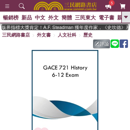
5
暢銷榜
新品
中文
外文
簡體
三民東大
電子書
親子
GO
界指標大獎肯定！A.F. Steadman 獲年度作家，《史坎德
三民網路書店
外文書
人文社科
歷史
、
熱搜：
東野圭吾
高希均教授回憶錄
、
、
、
The Odyssey
父親節
花開錦
評論
、
、
、
繡
暑期推薦
方念華
台灣的
、
李登輝時代
數學女孩：黎曼猜想
、
、
偉大的迷走神經
如果歷史是一
、
群喵
臺灣漫遊錄