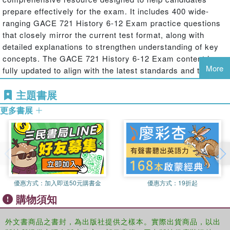
prepare effectively for the exam. It includes 400 wide-
ranging GACE 721 History 6-12 Exam practice questions
that closely mirror the current test format, along with
detailed explanations to strengthen understanding of key
concepts. The GACE 721 History 6-12 Exam content is
More
fully updated to align with the latest standards and testing
guidelines. This makes it an ideal tool for both review and
主題書展
targeted study preparation.
更多書展
優惠方式：
加入即送50元購書金
優惠方式：
19折起
購物須知
外文書商品之書封，為出版社提供之樣本。實際出貨商品，以出