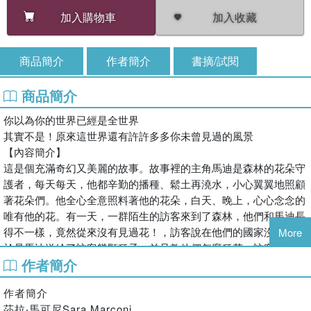
加入收藏
加入購物車
商品簡介
作者簡介
書摘/試閱
商品簡介
你以為你的世界已經是全世界
其實不是！原來這世界還有許許多多你未曾見過的風景
【內容簡介】
這是個充滿奇幻又美麗的故事。故事裡的主角馬迪是森林的花朵守
護者，每天每天，他都辛勤的播種、鬆土再澆水，小心翼翼地照顧
著花朵們。他全心全意照料著他的花朵，白天、晚上，心心念念的
唯有他的花。有一天，一群陌生的訪客來到了森林，他們和馬迪長
得不一樣，竟然從來沒有見過花！，訪客說在他們的國家沒有花。
More
於是馬迪送給了訪客幾顆種子，並且教他們怎麼種花。訪客們很開
作者簡介
心的回贈了馬迪一個貝殼和一把鑰匙，馬迪也從來沒有見過貝殼！
訪客們回去以後，馬迪聽著貝殼裡傳來的海浪回音，好奇的想像著
作者簡介
那群訪客們所住的地方到底是什麼樣子呢！於是，馬迪決定出發！
莎拉‧馬可尼Sara Marconi