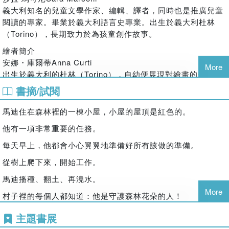
最終馬迪來到了訪客們住的大海……大海！馬迪從來沒見過大海！
義大利知名的兒童文學作家、編輯、譯者，同時也是推廣兒童
馬迪盡情的在海裡游泳，看著海水在陽光照耀下幻化出各種不同的
閱讀的專家。畢業於義大利語言史專業。出生於義大利杜林
顏色，就像他種的那些色彩繽紛的花朵一樣美麗。但是，大海和花
（Torino），長期致力於為孩童創作故事。
朵又是不一樣的東西，馬迪一直以為他的世界只要有花便足夠了，
來到這裡，他這才明白：原來世界如此遼闊！美麗，可以有不同的
繪者簡介
型態。
安娜・庫爾蒂Anna Curti
More
特別值得一提的是，本書畫風充滿奇幻色彩，主角馬迪被塑造成看
出生於義大利的杜林（Torino），自幼便展現對繪畫的熱愛。
來是一隻沒有翅膀的小鳥，小鳥本來應該是到處飛的，馬迪如果是
畢業於杜林著名的亞伯蒂娜美術學院 (Accademia Albertina
書摘/試閱
沒有翅膀的小鳥，便只想守著花園養花，直到陌生訪客帶來了貝
di Belle Arti)。隨後在杜林工大學獲得建築學位。儘管擁有建
殼，開啟了他的想像與視野，走出去，看見大海也象徵著馬迪看到
築背景，但她因參加了一門廣告設計課程，重新發現了自己對
馬迪住在森林裡的一棟小屋，小屋的屋頂是紅色的。
了另一個更寬廣的世界。
出版與插畫的熱情，從此決定全心投入兒童插畫領域。是一位
他有一項非常重要的任務。
☆色彩豐富優美的畫風，讓每一個頁面幾乎都可以當作明信片，
資深的專業插畫家，合作對象遍及義大利與國際知名出版社。
讀者肯定一眼就被吸引。
每天早上，他都會小心翼翼地準備好所有該做的準備。
譯者簡介
賴潔林
從樹上爬下來，開始工作。
現就讀於美國羅格斯大學(Rutgers University, New
馬迪播種、翻土、再澆水。
Brunswick Campus)大眾傳播學系。 熱愛寫作及影音創作。
More
村子裡的每個人都知道：他是守護森林花朵的人！
人就像一本書一樣，而故事的走向取決於每一個決定。期許自
己把屬於我的故事創作得精彩。譯有：《我怕我做不
馬迪很愛護這些花。
主題書展
好......》、《我說我不想，是因為我會怕》、《當我難過的時