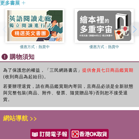
白天，他細心的照顧花朵們，即使到了晚上睡覺時，也時時刻
候》、《多幸運，有哥哥陪我長大》、《孩子，你覺得世界有
更多書展
刻惦記著。
多大？》、《媽媽，我要給你全世界》、《想要被擁抱的仙人
掌》、《酪梨很想問：我是水果還是蔬菜？》(以上由大穎文化
有時候他甚至會夢見花朵，他的夢裡總是充滿了繽紛的色彩與
出版)。《在停車場種樹》(奧林文化出版)。
花朵的香氣。
有一晚，發生了一件馬迪連作夢都沒想到的事情……
一群陌生的訪客從遙遠的海那頭來到了這裡。
優惠方式：
熱賣中
優惠方式：
熱賣中
購物須知
他們跟著風吹來的神祕香氣，一路追尋到這裡來。
這群訪客看見花朵時，各個都張大著嘴巴，感到很驚訝。
為了保護您的權益，「三民網路書店」
提供會員七日商品鑑賞期
天才剛亮，馬迪就來了。
(收到商品為起始日)。
訪客們看見長得和他們很不一樣的馬迪，覺得有些害怕。
若要辦理退貨，請在商品鑑賞期內寄回，且商品必須是全新狀態
與完整包裝(商品、附件、發票、隨貨贈品等)否則恕不接受退
但接著，馬迪開始對著花朵說話。
貨。
於是，訪客們害羞地向前走了一些，稍稍靠近馬迪。
網站導航 >>