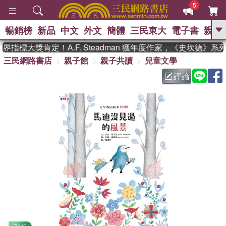
5
暢銷榜
新品
中文
外文
簡體
三民東大
電子書
親子
GO
指標大獎肯定！A.F. Steadman 獲年度作家，《史坎德》系
三民網路書店
親子館
親子共讀
兒童文學
、
熱搜：
東野圭吾
高希均教授回憶錄
、
、
、
The Odyssey
父親節
如果歷
評論
、
、
史是一群喵
暑期推薦
國際布克
、
、
獎 臺灣漫遊錄
方念華
台灣的李
、
、
登輝時代
數學女孩：黎曼猜想
偉大的迷走神經