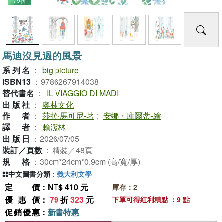
79折
馬迪沒見過的風景
系列名
：
big picture
ISBN13
：
9786267914038
替代書名
：
IL VIAGGIO DI MADI
出版社
：
奧林文化
作者
：
莎拉‧馬可尼-著
;
安娜・庫爾蒂-繪
譯者
：
賴潔林
出版日
：
2026/07/05
裝訂／頁數
：
精裝／48頁
規格
：
30cm*24cm*0.9cm (高/寬/厚)
中文圖書分類
：
義大利文學
定價
：NT$ 410 元
庫存：2
優惠價
：
79
折
323
元
下單可得紅利積點 ：9 點
促銷優惠
：
新書特惠