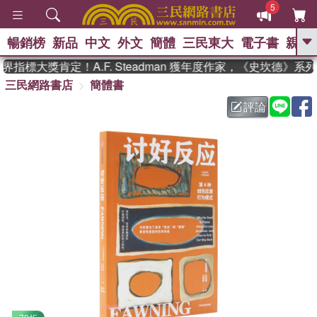
5
暢銷榜
新品
中文
外文
簡體
三民東大
電子書
親子
GO
指標大獎肯定！A.F. Steadman 獲年度作家，《史坎德》系
三民網路書店
簡體書
、
熱搜：
東野圭吾
高希均教授回憶錄
、
、
、
The Odyssey
父親節
如果歷
評論
、
、
史是一群喵
暑期推薦
國際布克
、
、
獎 臺灣漫遊錄
方念華
台灣的李
、
、
登輝時代
數學女孩：黎曼猜想
偉大的迷走神經