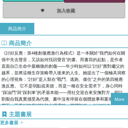
加入收藏
商品簡介
商品簡介
《討好反應：第4種創傷應激行為模式》是一本關於“我們如何在關
係中失去聲音，又該如何找回聲音”的書。而書寫的起點，是作者
直面自己生命中最幽微的創傷——年少時如何以“討好”應對繼父的
越界，並將這種生存策略帶入後來的人生。她提出了一個極具洞察
的心理視角：“討好”是人類在“戰鬥、逃跑、僵住”之外的第四種應
激反應。 它不是弱點或美德，而是一種在安全需求下，身心同時
“踩油門”與“踩刹車”的矛盾本能——用社交迎合來安撫對方，卻以
割裂自我真實感受為代價。書中沒有停留在個體故事和案例故事的
More
層面，而是以臨床經驗和心理邏輯，層層剖析：· 討好行為背後的
恐懼與需求· 自我價值感如何被對“被喜歡”的渴望所取代· “過度付
主題書展
出”與“自我貶低”的循環如何形成更珍貴的是，作者提供了一條清晰
更多書展
可行的療愈路徑：從覺察到邊界，從釋放情緒到重塑內在自我——