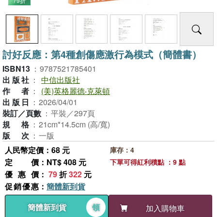
79折
討好反應：第4種創傷應激行為模式（簡體書）
ISBN13
：
9787521785401
出版社
：
中信出版社
作者
：
(美)英格麗德‧克萊頓
出版日
：
2026/04/01
裝訂／頁數
：
平裝／297頁
規格
：
21cm*14.5cm (高/寬)
版次
：
一版
人民幣定價：68 元
庫存：4
定價
：NT$ 408 元
下單可得紅利積點 ：9 點
優惠價
：
79
折
322
元
促銷優惠
：
簡體新到貨
簡體新到貨
領
加入購物車