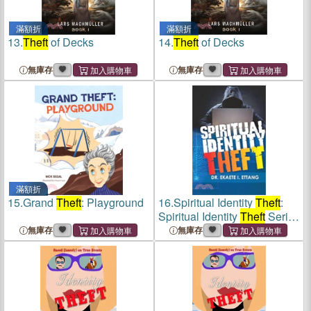
滿額折
滿額折
13.
Theft
of Decks
14.
Theft
of Decks
無庫存
無庫存
滿額折
15.
Grand
Theft
: Playground
16.
Spiritual Identity
Theft
:
Spiritual Identity
Theft
Series
- Volume 1
無庫存
無庫存