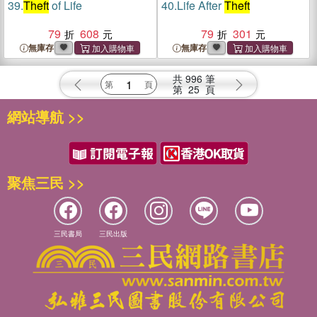
39.
Theft
of Life
40.
Life After
Theft
79
608
79
301
無庫存
無庫存
共
996
筆
第
25
頁
網站導航 >>
聚焦三民 >>
三民書局
三民出版