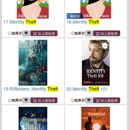
滿額折
17.
Identity
Theft
18.
Identity
Theft
無庫存
無庫存
19.
Riftsiders: Identity
Theft
20.
Identity
Theft
101
無庫存
無庫存