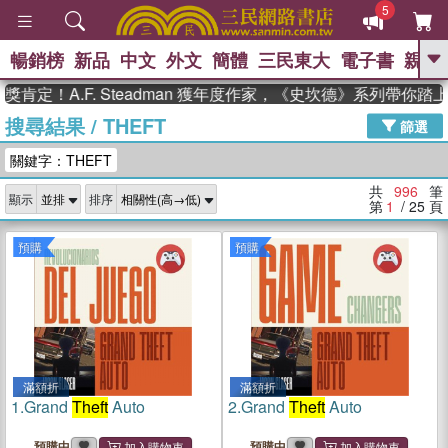
5
暢銷榜
新品
中文
外文
簡體
三民東大
電子書
親子
GO
A.F. Steadman 獲年度作家，《史坎德》系列帶你踏上熱血
搜尋結果
/
THEFT
、
熱搜：
東野圭吾
高希均教授回憶錄
篩選
、
、
、
The Odyssey
父親節
如果歷
關鍵字：THEFT
、
、
史是一群喵
暑期推薦
國際布克
、
、
獎 臺灣漫遊錄
方念華
台灣的李
共
996
筆
顯示
排序
、
、
登輝時代
數學女孩：黎曼猜想
第
1
/ 25
頁
偉大的迷走神經
預購
預購
滿額折
滿額折
1.
Grand
Theft
Auto
2.
Grand
Theft
Auto
預購中
預購中