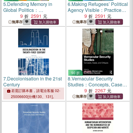
5.
Defending Memory in
6.
Making Refugees’ Political
Global Politics：
Agency Visible：Practices
Mnemonical In/Security and
9
2591
of the Subject
9
2591
Crisis
無庫存
無庫存
90 折
7.
Decolonisation in the 21st
8.
Vernacular Security
Century
Studies：Concepts, Cases
and Critiques
9
2267
若需訂購本書，請電洽客服 02-
無庫存
25006600[分機130、131]。