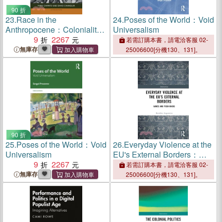
90 折
23.
Race in the
24.
Poses of the World：Void
Anthropocene：Coloniality,
Universalism
Disavowal and the Black
9
2267
若需訂購本書，請電洽客服 02-
Horizon
無庫存
25006600[分機130、131]。
90 折
25.
Poses of the World：Void
26.
Everyday Violence at the
Universalism
EU's External Borders：
9
2267
Games and Push-backs
若需訂購本書，請電洽客服 02-
無庫存
25006600[分機130、131]。