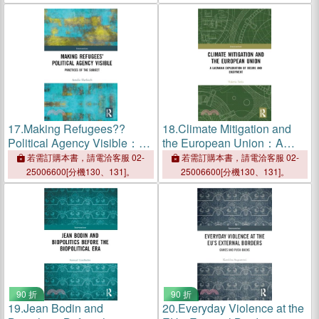
17.
Making Refugees??
18.
Climate Mitigation and
Political Agency Visible：
the European Union：A
Practices of the Subject
Lacanian Exploration of
若需訂購本書，請電洽客服 02-
若需訂購本書，請電洽客服 02-
Desire and Enjoyment
25006600[分機130、131]。
25006600[分機130、131]。
90 折
90 折
19.
Jean Bodin and
20.
Everyday Violence at the