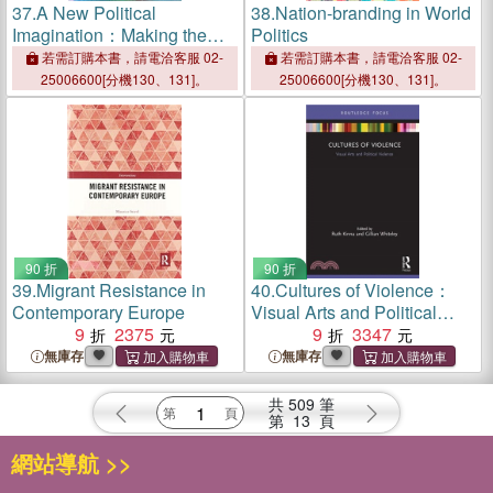
37.
A New Political
38.
Nation-branding in World
Imagination：Making the
Politics
Case
若需訂購本書，請電洽客服 02-
若需訂購本書，請電洽客服 02-
25006600[分機130、131]。
25006600[分機130、131]。
90 折
90 折
39.
Migrant Resistance in
40.
Cultures of Violence：
Contemporary Europe
Visual Arts and Political
9
2375
Violence
9
3347
無庫存
無庫存
共
509
筆
第
13
頁
網站導航 >>