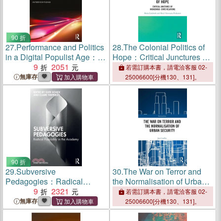
90 折
27.
Performance and Politics
28.
The Colonial Politics of
in a Digital Populist Age：
Hope：Critical Junctures of
Imagining Alternatives
9
2051
Indigenous-State Relations
若需訂購本書，請電洽客服 02-
無庫存
25006600[分機130、131]。
90 折
29.
Subversive
30.
The War on Terror and
Pedagogies：Radical
the Normalisation of Urban
Possibility in the Academy
9
2321
Security
若需訂購本書，請電洽客服 02-
無庫存
25006600[分機130、131]。