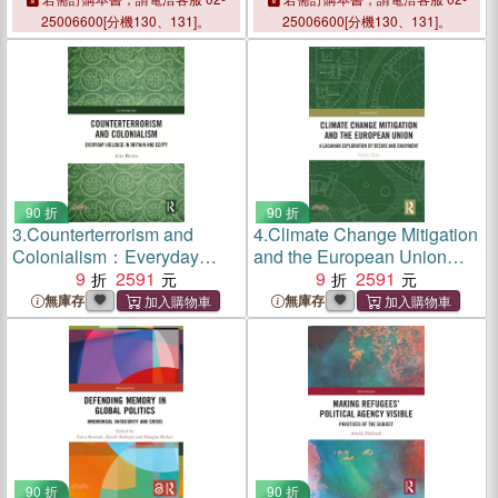
25006600[分機130、131]。
25006600[分機130、131]。
90 折
90 折
3.
Counterterrorism and
4.
Climate Change Mitigation
Colonialism：Everyday
and the European Union：A
Violence in Britain and
9
2591
Lacanian Exploration of
9
2591
Egypt
Desire and Enjoyment
無庫存
無庫存
90 折
90 折