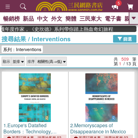
5
暢銷榜
新品
中文
外文
簡體
三民東大
電子書
親子
GO
 獲年度作家，《史坎德》系列帶你踏上熱血奇幻旅程
搜尋結果
/
Interventions
、
熱搜：
東野圭吾
高希均教授回憶錄
篩選
、
、
、
The Odyssey
父親節
如果歷
系列：Interventions
、
、
史是一群喵
暑期推薦
國際布克
、
、
獎 臺灣漫遊錄
方念華
台灣的李
共
509
筆
顯示
排序
、
、
登輝時代
數學女孩：黎曼猜想
第
1
/ 13
頁
偉大的迷走神經
1.
Europe's Datafied
2.
Memoryscapes of
Borders：Technology,
Disappearance in Mexico
Control, and (In)Justice
若需訂購本書，請電洽客服 02-
若需訂購本書，請電洽客服 02-