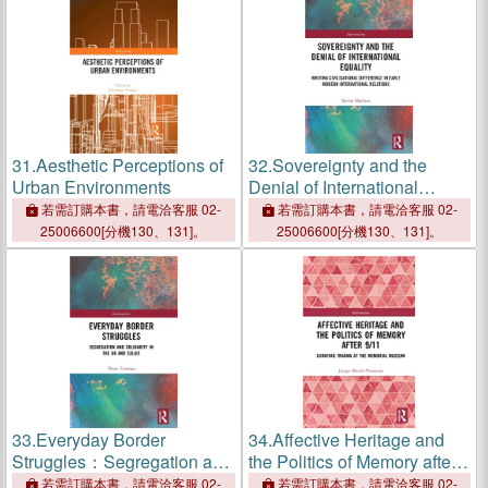
31.
Aesthetic Perceptions of
32.
Sovereignty and the
Urban Environments
Denial of International
Equality：Performing
若需訂購本書，請電洽客服 02-
若需訂購本書，請電洽客服 02-
Civilisation and Savagery in
25006600[分機130、131]。
25006600[分機130、131]。
Early Modern International
Relations
33.
Everyday Border
34.
Affective Heritage and
Struggles：Segregation and
the Politics of Memory after
Solidarity in the UK and
9/11：Curating Trauma at
若需訂購本書，請電洽客服 02-
若需訂購本書，請電洽客服 02-