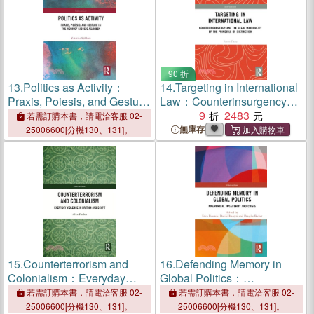
90 折
13.
Politics as Activity：
14.
Targeting in International
Praxis, Poiesis, and Gesture
Law：Counterinsurgency
in the Work of Giorgio
and the Legal Materiality of
9
2483
若需訂購本書，請電洽客服 02-
Agamben
the Principle of Distinction
無庫存
25006600[分機130、131]。
15.
Counterterrorism and
16.
Defending Memory in
Colonialism：Everyday
Global Politics：
Violence in Britain and
Mnemonical In/Security and
若需訂購本書，請電洽客服 02-
若需訂購本書，請電洽客服 02-
Egypt
Crisis
25006600[分機130、131]。
25006600[分機130、131]。