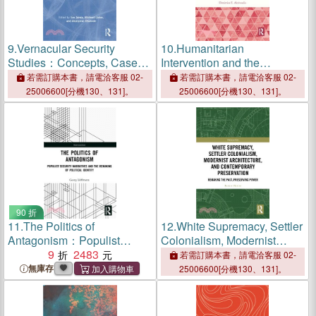
9.
Vernacular Security
10.
Humanitarian
Studies：Concepts, Cases
Intervention and the
and Critiques
Hermeneutics of Suspicion
若需訂購本書，請電洽客服 02-
若需訂購本書，請電洽客服 02-
and Naivete：Beyond
25006600[分機130、131]。
25006600[分機130、131]。
Suspicion
90 折
11.
The Politics of
12.
White Supremacy, Settler
Antagonism：Populist
Colonialism, Modernist
Security Narratives and the
9
2483
Architecture, and
若需訂購本書，請電洽客服 02-
Remaking of Political
Contemporary Architectural
無庫存
25006600[分機130、131]。
Identity
Preservation：Remaking
the Past, Preserving Power