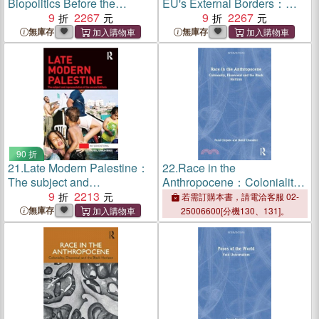
Biopolitics Before the
EU's External Borders：
Biopolitical Era
9
2267
Games and Push-backs
9
2267
無庫存
無庫存
90 折
21.
Late Modern Palestine：
22.
Race in the
The subject and
Anthropocene：Coloniality,
representation of the second
9
2213
Disavowal and the Black
若需訂購本書，請電洽客服 02-
intifada
Horizon
無庫存
25006600[分機130、131]。