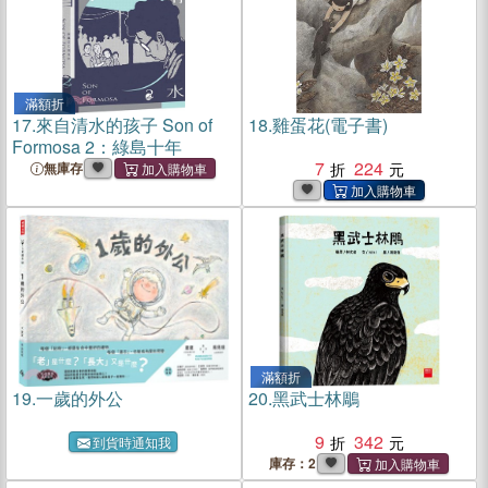
滿額折
17.
來自清水的孩子 Son of
18.
雞蛋花(電子書)
Formosa 2：綠島十年
7
224
無庫存
滿額折
19.
一歲的外公
20.
黑武士林鵰
9
342
到貨時通知我
庫存：2