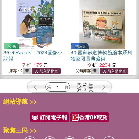
70 折
滿額折
39.
G-Papers：2024圖像小
40.
國家鐵道博物館繪本系列
說報
獨家限量典藏組
7
175
9
2294
庫存：2
無庫存
共
42
筆
第
2
頁
網站導航 >>
聚焦三民 >>