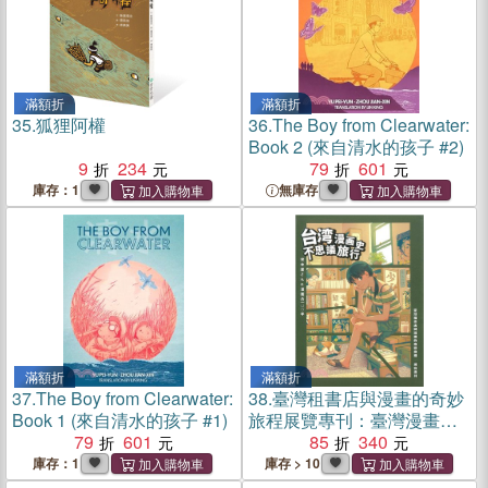
滿額折
滿額折
35.
狐狸阿權
36.
The Boy from Clearwater:
Book 2 (來自清水的孩子 #2)
9
234
79
601
庫存：1
無庫存
滿額折
滿額折
37.
The Boy from Clearwater:
38.
臺灣租書店與漫畫的奇妙
Book 1 (來自清水的孩子 #1)
旅程展覽專刊：臺灣漫畫史
79
601
不思議的旅行
85
340
庫存：1
庫存 > 10