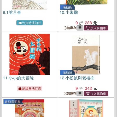
滿額折
9.
1號月臺
10.
小朱鸝
9
288
到貨時通知我
無庫存
滿額折
11.
小小的大冒險
12.
小松鼠與老榕樹
9
342
絕版無法訂購
無庫存
書紐電子書