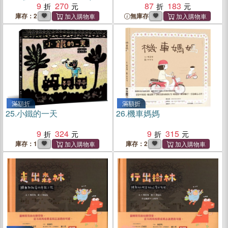
9
270
87
183
庫存：2
無庫存
滿額折
滿額折
25.
小鐵的一天
26.
機車媽媽
9
324
9
315
庫存：1
庫存：2