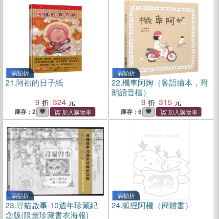
滿額折
滿額折
21.
阿祖的日子紙
22.
機車阿姆（客語繪本，附
朗讀音檔）
9
324
9
315
庫存：2
庫存：6
滿額折
滿額折
23.
尋貓啟事-10週年珍藏紀
24.
狐狸阿權（簡體書）
念版(限量珍藏書衣海報)