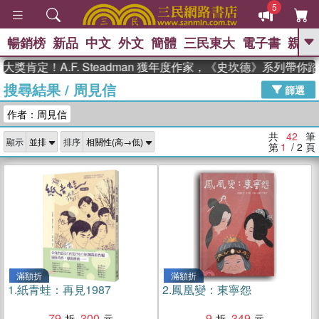
5
暢銷榜
新品
中文
外文
簡體
三民東大
電子書
親子
GO
A.F. Steadman 獲年度作家，《史坎德》系列帶你踏上熱
搜尋結果
/
周見信
、
、
熱搜：
東野圭吾
The Odyssey
篩選
、
、
父親節
如果歷史是一群喵
暑期
作者：周見信
、
、
推薦
國際布克獎 臺灣漫遊錄
方
、
、
念華
台灣的李登輝時代
數學女
共
42
筆
顯示
排序
、
孩：黎曼猜想
偉大的迷走神經
第
1
/ 2
頁
滿額折
滿額折
1.
紙青蛙：再見1987
2.
鳳凰變：東寧怨
79
300
9
349