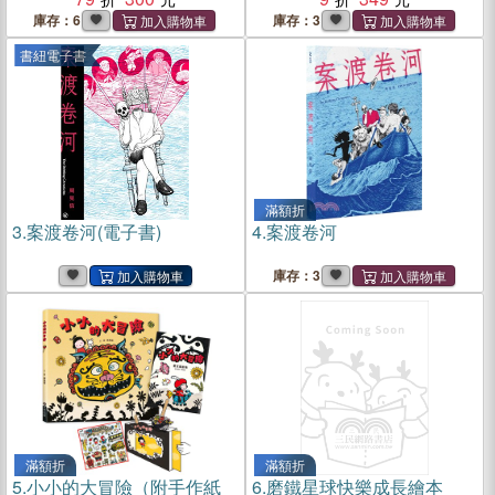
庫存：6
庫存：3
書紐電子書
滿額折
3.
案渡卷河(電子書)
4.
案渡卷河
庫存：3
滿額折
滿額折
5.
小小的大冒險（附手作紙
6.
磨鐵星球快樂成長繪本