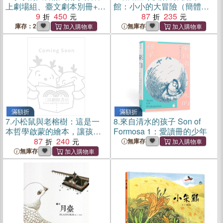
上劇場組、臺文劇本別冊+臺
館：小小的大冒險（簡體
文劇本有聲書）
9
450
書）
87
235
庫存：2
無庫存
滿額折
滿額折
7.
小松鼠與老榕樹：這是一
8.
來自清水的孩子 Son of
本哲學啟蒙的繪本，讓孩子
Formosa 1：愛讀冊的少年
開始思考思考人與人之間的
87
240
無庫存
情感交流，開始思考這個世
無庫存
界事物的運轉。你走過的
路，遇到的人，都會讓有限
的生命活出無限的精彩。
（簡體書）