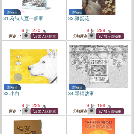
滿額折
滿額折
31.
為詩人蓋一個家
32.
雞蛋花
9
270
9
288
庫存：1
無庫存
滿額折
滿額折
33.
小白
34.
尋貓啟事
9
225
9
198
庫存：1
無庫存