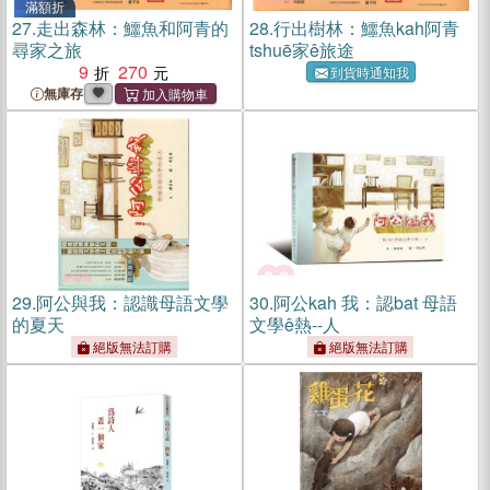
滿額折
27.
走出森林：鱷魚和阿青的
28.
行出樹林：鱷魚kah阿青
尋家之旅
tshuē家ê旅途
9
270
到貨時通知我
無庫存
29.
阿公與我：認識母語文學
30.
阿公kah 我：認bat 母語
的夏天
文學ê熱--人
絕版無法訂購
絕版無法訂購