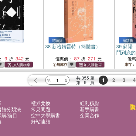
滿額折
滿額折
38.
新哈姆雷特（簡體書）
39.
斜陽
鬥到底的
9
342
87
271
選
：
優惠價：
優
無庫存
庫存：
共
355
筆
1
2
3
4
第
9
頁
募
禮券兌換
紅利積點
聚
書館分類法
常見問題
新手購書
購/編目
空中大學購書
企業合作
換
好站連結