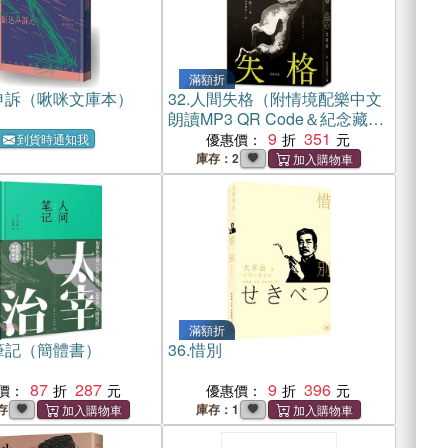
滿額折
申訴（啾咪文庫本）
32.
人間失格（附情境配樂中文
朗讀MP3 QR Code＆紀念藏書
票）
9
351
優惠價：
到貨時通知我
庫存：2
滿額折
筆記（簡體書）
36.
惜別
87
287
9
396
價：
優惠價：
存
庫存：1