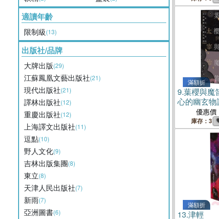
適讀年齡
限制級
(13)
出版社/品牌
大牌出版
(29)
江蘇鳳凰文藝出版社
(21)
滿額折
現代出版社
(21)
9.
葉櫻與魔
心的幽玄物
譯林出版社
(12)
優惠價
重慶出版社
(12)
庫存：3
上海譯文出版社
(11)
逗點
(10)
野人文化
(9)
吉林出版集團
(8)
東立
(8)
天津人民出版社
(7)
新雨
(7)
滿額折
亞洲圖書
(6)
13.
津輕