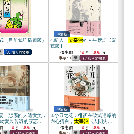
滿額折
紙（目前勉強插圖版）
4.
離人：
太宰治
的人生絮語【愛
藏版】
79
308
優惠價：
庫存：7
滿額折
妻：悲傷的人總愛笑，
8.
小丑之花：徘徊在破滅邊緣的
於愛與苦澀的寂寥絮
內心獨白，
太宰治
《人間失
典藏版】
79
308
格》創作原點【經典珍藏版】
79
308
價：
優惠價：
4
庫存：5