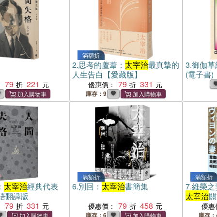
滿額折
2.
思考的蘆葦：
太宰治
最真摯的
3.
御伽草
人生告白【愛藏版】
(電子書)
79
221
79
331
：
優惠價：
庫存：9
滿額折
滿額折
：
太宰治
經典代表
6.
別回：
太宰治
書簡集
7.
維榮之
語翻譯版
太宰治
關
79
331
79
458
語【浪漫
：
優惠價：
優惠
庫存：6
庫存：