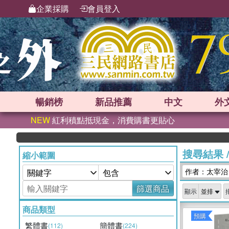
企業採購
會員登入
暢銷榜
新品
推薦
中文
外
NEW
紅利積點抵現金，消費購書更貼心
搜尋結果
縮小範圍
作者：太宰治
篩選商品
顯示
商品類型
預購
繁體書
簡體書
(112)
(224)