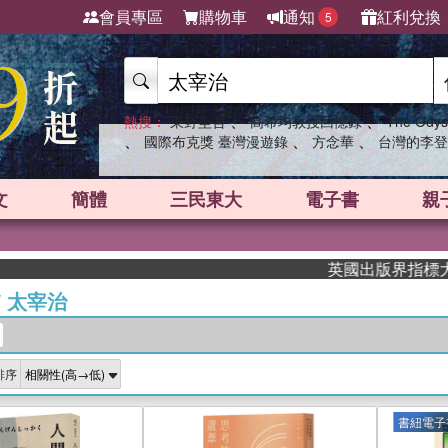
會員專區
購物車
通知
紅利兌換
5
、
、
熱搜：
東野圭吾
高希均教授回憶錄
The Odys
、
、
、
國際布克獎 臺灣漫遊錄
方念華
台灣的李登
文
簡體
三民東大
電子書
親
英國出版界指標大獎肯定！A.
/
太宰治
排序
書紐電子