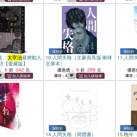
滿額折
滿額折
笛：
太宰治
最撩動人
10.
人間失格（文豪面具版 啾咪
11.
人間
語【愛藏版】
文庫本）
9
342
9
288
：
優惠價：
優惠
庫存：4
庫存：
滿額折
滿額折
14.
人間失格（簡體書）
15.
晚年