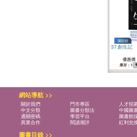
滿額折
37.
創生記
優惠價
庫存：1
網站導航 >>
關於我們
門市專區
人才招
中文分類
圖書分類法
中國圖
通關密碼
學習平台
圖書館採
異業合作
閱讀潮評
紅利兌
圖書目錄 >>