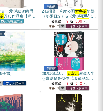
滿額折
之妻：愛與寂寥的喟
24.
斜陽：首度公開
太宰治
情婦
治
經典作品集【經典
《斜陽日記》&《愛與死手記》
創作祕辛、獨家收錄
9
306
太宰治
老
優惠價：
到貨時通知我
家【斜陽館】彩頁特輯及《維
庫存：2
榮之妻》（二版）
書
滿額折
電子書)
28.
御伽草紙：
太宰治
演繹人生
悲喜劇最高傑作【珍藏紀念
版】
9
342
優惠價：
庫存：1