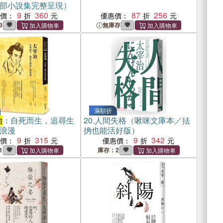
部小說集完整呈現）
9
360
87
256
惠價：
優惠價：
3
無庫存
滿額折
治
：自死而生，追尋生
20.
人間失格（啾咪文庫本／抾
浪漫
捔也能活好版）
9
315
9
342
惠價：
優惠價：
1
庫存：2