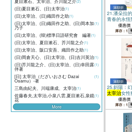
夏目漱石、太宰治、芥川龍之介
(2)
滿額折
(日)夏目漱石、(日)太宰治
(1)
21.
潘朵拉
(日)太宰治、(日)織田作之助
(1)
青春的永恆
(日)太宰治、(日)織田作之助、(日)岡本加
(1)
版】
優惠價
乃子
庫存：1
(日)太宰治、(韓)標準日語研究會 編著
(1)
(日)太宰治、夏目漱石、芥川龍之介
(1)
(日)太宰治、阪口安吾、織田作之助
(1)
(日)岡倉天心、(日)太宰治、(日)吉川英治
(1)
(日)芥川龍之介、(日)太宰治、(日)幸田露
(1)
伴著
[日] 太宰治（だざいおさむ Dazai
(1)
Osamu）-著
滿額折
25.
斜陽：
三島由紀夫、川端康成、太宰治
(1)
太宰治
女性
佐藤春夫,太宰治,小泉八雲,夏目漱石,泉鏡
(1)
收錄〈女人
優惠價
花
旦戀愛就完
庫存：1
More
旁觀】（珍