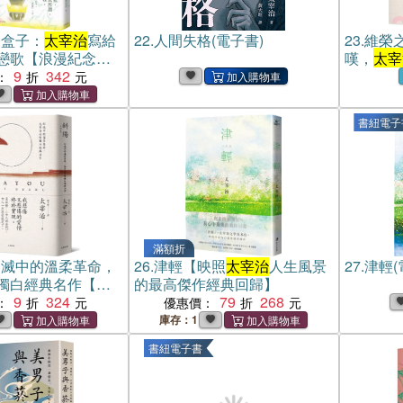
的盒子：
太宰治
寫給
22.
人間失格(電子書)
23.
維榮
戀歌【浪漫紀念
嘆，
太宰
9
342
珍藏版】
：
書紐電子
滿額折
幻滅中的溫柔革命，
26.
津輕【映照
太宰治
人生風景
27.
津輕(
獨白經典名作【另
的最高傑作經典回歸】
的決鬥〉，女人一
9
324
79
268
：
優惠價：
了。別人只能束手
庫存：1
藏紀念版）
書紐電子書