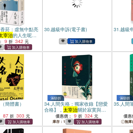
與香菸：虛無中點亮
30.
越級申訴(電子書)
31.
越級
太宰治
的人生呢喃
版】
9
342
：
滿額折
滿額折
格（簡體書）
34.
人間失格：獨家收錄【戀愛
35.
人間
合格】，
太宰治
關於寂寞與愛
87
303
情的人生戀語【精裝典藏版】
9
324
：
優惠價：
優惠
庫存：1
無庫