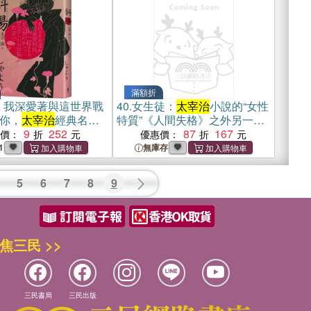
滿額折
：我深愛著與這世界戰
40.
女生徒：
太宰治
小說的“女性
你，
太宰治
經典名作
特質”《人間失格》之外另一精
9
252
神極端（簡體書）
87
167
惠價：
優惠價：
1
無庫存
5
6
7
8
9
焦三民 >>
三民書局
三民出版