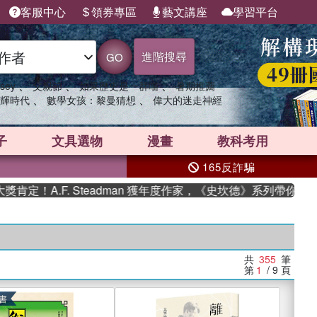
客服中心
領券專區
藝文講座
學習平台
進階搜尋
GO
、
、
、
sey
父親節
如果歷史是一群喵
暑期推薦
、
、
輝時代
數學女孩：黎曼猜想
偉大的迷走神經
子
文具選物
漫畫
教科考用
165反詐騙
F. Steadman 獲年度作家，《史坎德》系列帶你踏上熱血奇幻
共
355
筆
第
1
/ 9
頁
書