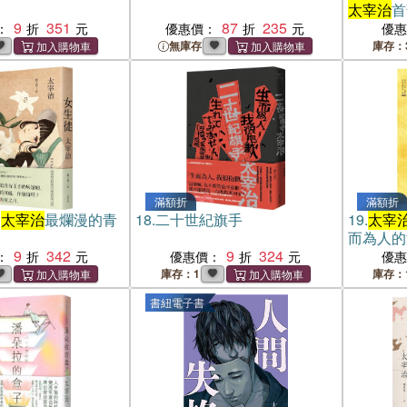
太宰治
首
9
351
87
235
：
優惠價：
優
無庫存
庫存：
滿額折
滿額折
：
太宰治
最爛漫的青
18.
二十世紀旗手
19.
太宰
而為人的
9
342
9
324
：
優惠價：
優
庫存：1
庫存：
書紐電子書