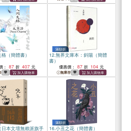
滿額折
失格（簡體書）
12.
無界文庫本：斜陽（簡體
書）
87
407
87
104
價：
優惠價：
3
無庫存
滿額折
（日本文壇無賴派旗手
16.
小丑之花（簡體書）