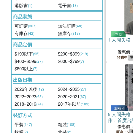
港版書
電子書
(1)
(18)
商品狀態
可訂購
無法訂購
(307)
(48)
有庫存
無庫存
(42)
(313)
79 折
1.
人間失格
商品定價
優惠價
$199以下
$200~$399
(95)
(219)
預購中
$400~$599
$600~$799
(27)
(7)
$800以上
(7)
出版日期
2026年以後
2024~2025
(12)
(27)
2022~2023
2020~2021
(63)
(67)
2018~2019
2017年以前
(74)
(109)
滿額折
5.
人間失格
裝訂方式
作．首度台
平裝
精裝
(147)
(108)
優惠價
軟精
盒裝
(2)
(2)
庫存：5