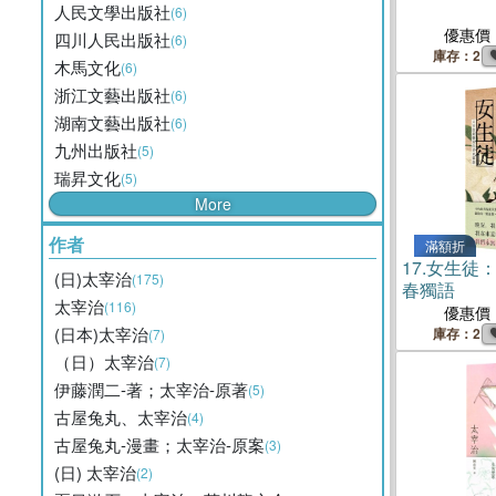
人民文學出版社
(6)
優惠價
四川人民出版社
(6)
庫存：2
木馬文化
(6)
浙江文藝出版社
(6)
湖南文藝出版社
(6)
九州出版社
(5)
瑞昇文化
(5)
More
作者
滿額折
17.
女生徒
(日)太宰治
(175)
春獨語
太宰治
(116)
優惠價
(日本)太宰治
庫存：2
(7)
（日）太宰治
(7)
伊藤潤二-著；太宰治-原著
(5)
古屋兔丸、太宰治
(4)
古屋兔丸-漫畫；太宰治-原案
(3)
(日) 太宰治
(2)