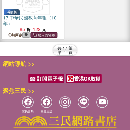
滿額折
17.
中華民國教育年報（101
年）
85
128
無庫存
共
17
筆
第
1
頁
網站導航 >>
聚焦三民 >>
三民書局
三民出版