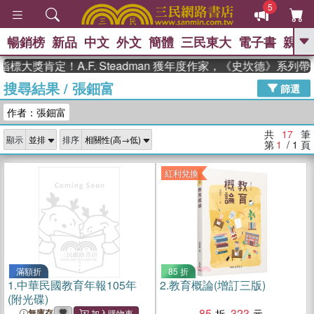
5
暢銷榜
新品
中文
外文
簡體
三民東大
電子書
親子
GO
大獎肯定！A.F. Steadman 獲年度作家，《史坎德》系列帶
搜尋結果
/
張鈿富
、
、
熱搜：
東野圭吾
The Odyssey
篩選
、
、
、
父親節
花開錦繡
暑期推薦
作者：張鈿富
、
、
方念華
台灣的李登輝時代
數學
、
女孩：黎曼猜想
偉大的迷走神經
共
17
筆
顯示
排序
、
、
如果歷史是一群喵
臺灣漫遊錄
第
1
/ 1
頁
紅利兌換
滿額折
85 折
1.
中華民國教育年報105年
2.
教育概論(增訂三版)
(附光碟)
85
323
無庫存