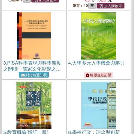
庫存 > 10
3.
PISA科學表現與科學態度
4.
大學多元入學機會與壓力
之關聯：儒家文化影響之分
析
到貨時通知我
絕版無法訂購
5.
教育概論(增訂二版)
6.
學校行政：理念與創新