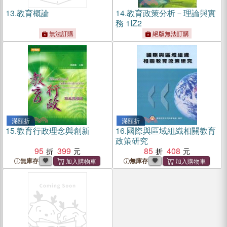
13.
教育概論
14.
教育政策分析－理論與實
務 1IZ2
無法訂購
絕版無法訂購
滿額折
滿額折
15.
教育行政理念與創新
16.
國際與區域組織相關教育
政策研究
95
399
85
408
無庫存
無庫存