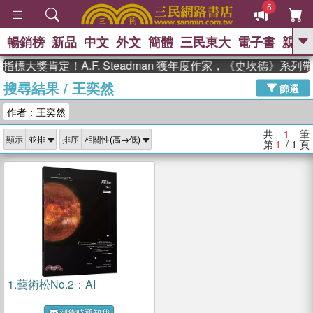
5
暢銷榜
新品
中文
外文
簡體
三民東大
電子書
親子
GO
指標大獎肯定！A.F. Steadman 獲年度作家，《史坎德》系
搜尋結果
/
王奕然
、
熱搜：
東野圭吾
高希均教授回憶錄
篩選
、
、
、
The Odyssey
父親節
如果歷
作者：王奕然
、
、
史是一群喵
暑期推薦
國際布克
、
、
獎 臺灣漫遊錄
方念華
台灣的李
共
1
筆
顯示
排序
、
、
登輝時代
數學女孩：黎曼猜想
第
1
/ 1
頁
偉大的迷走神經
1.
藝術松No.2：AI
到貨時通知我