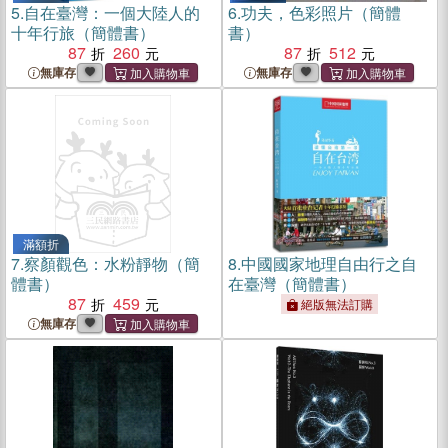
5.
自在臺灣：一個大陸人的
6.
功夫，色彩照片（簡體
十年行旅（簡體書）
書）
87
260
87
512
無庫存
無庫存
滿額折
7.
察顏觀色：水粉靜物（簡
8.
中國國家地理自由行之自
體書）
在臺灣（簡體書）
87
459
絕版無法訂購
無庫存