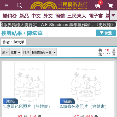
5
暢銷榜
新品
中文
外文
簡體
三民東大
電子書
親子
GO
版界指標大獎肯定！A.F. Steadman 獲年度作家，《史坎德
搜尋結果
/
陳斌華
、
熱搜：
東野圭吾
高希均教授回憶錄
篩選
、
、
、
The Odyssey
父親節
如果歷
作者：陳斌華
、
、
史是一群喵
暑期推薦
國際布克
、
、
獎 臺灣漫遊錄
方念華
台灣的李
共
10
筆
顯示
排序
、
、
登輝時代
數學女孩：黎曼猜想
第
1
/ 1
頁
偉大的迷走神經
滿額折
滿額折
1.
專題色彩照片（簡體書）
2.
頭條色彩照片（簡體書）
87
616
87
668