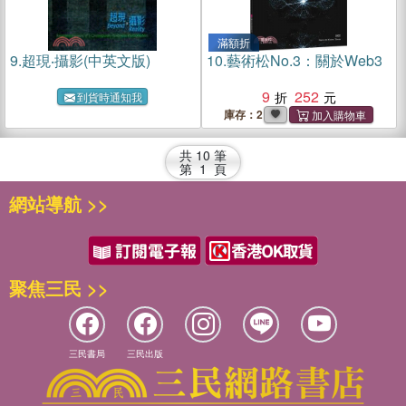
滿額折
9.
超現‧攝影(中英文版)
10.
藝術松No.3：關於Web3
9
252
到貨時通知我
庫存：2
共
10
筆
第
1
頁
網站導航 >>
聚焦三民 >>
三民書局
三民出版