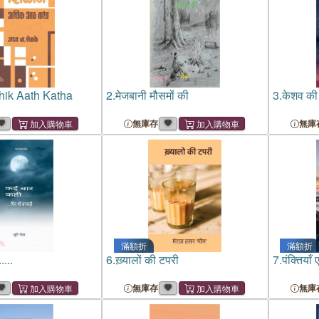
hik Aath Katha
2.
मेजबानी मौसमों की
3.
केशव की
無庫存
無庫
滿額折
滿額折
...
6.
ख़्यालों की टपरी
7.
पंक्तियाँ
無庫存
無庫