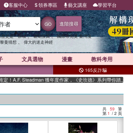
客服中心
領券專區
藝文講座
學習平台
進階搜尋
GO
、
、
果歷史是一群喵
暑期推薦
國際布克獎 臺灣漫
、
黎曼猜想
偉大的迷走神經
子
文具選物
漫畫
教科考用
165反詐騙
 Steadman 獲年度作家，《史坎德》系列帶你踏上熱血奇幻旅程
共
59
筆
第
1
/ 2
頁