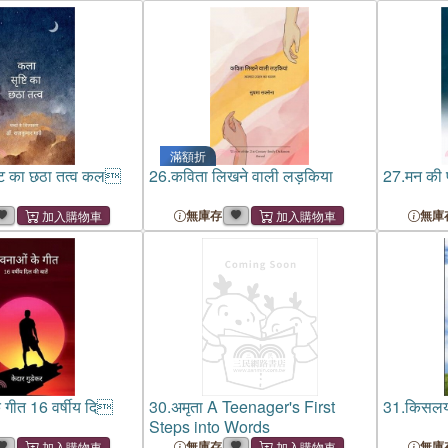
滿額折
्टि का छठा तत्व कल
26.
कविता लिखने वाली लड़किया
27.
मन की प
無庫存
無庫
 गीत 16 वर्षीय दि
30.
अमृता A Teenager's First
31.
किसलय
Steps into Words
無庫存
無庫