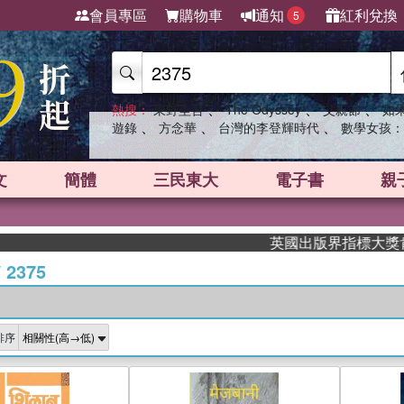
會員專區
購物車
通知
紅利兌換
5
、
、
、
熱搜：
東野圭吾
The Odyssey
父親節
如
、
、
、
遊錄
方念華
台灣的李登輝時代
數學女孩：
文
簡體
三民東大
電子書
親
英國出版界指標大獎肯定！A.F.
/
2375
排序