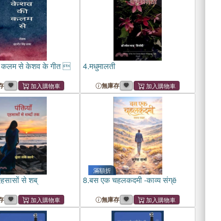
 कलम से केशव के गीत 
4.
मधुमालती
存
無庫存
滿額折
 एहसासों से शब्
8.
बस एक चहलकदमी -काव्य संग्ë
存
無庫存