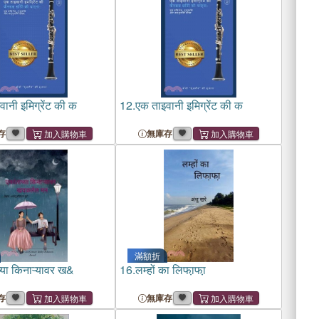
ानी इमिग्रेंट की क
12.
एक ताइवानी इमिग्रेंट की क
存
無庫存
滿額折
्या किनाऱ्यावर ख&
16.
लम्हों का लिफा़फा़
存
無庫存