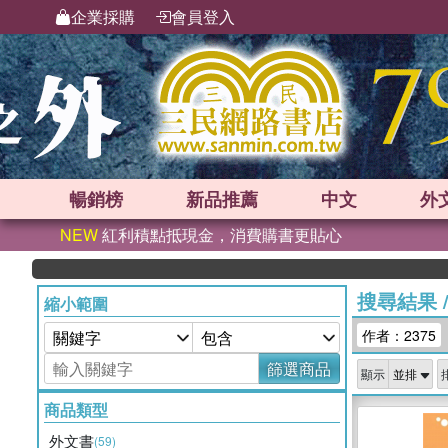
企業採購
會員登入
暢銷榜
新品
推薦
中文
外
NEW
紅利積點抵現金，消費購書更貼心
搜尋結果
縮小範圍
作者：2375
篩選商品
顯示
商品類型
外文書
(59)