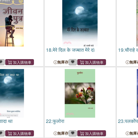
18.
मेरे दिल के जज्बात मेरे दì
19.
चौराहे
無庫存
無庫
वादा था
22.
फुलोरा
23.
पलकोंपर
無庫存
無庫