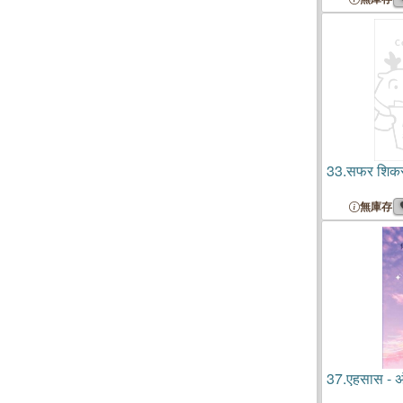
33.
सफर शिकस
無庫存
37.
एहसास - अं