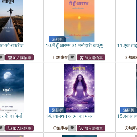
滿額折
रात-ओ-तफ़रीत
10.
मैं हूँ आरम्भ 21 मनोहारी कव
11.
एक ताइव
無庫存
無庫
滿額折
滿額折
़र के दरमियाँ
14.
स्वामंथन आत्मा का मंथन
15.
एकांताच
無庫存
無庫