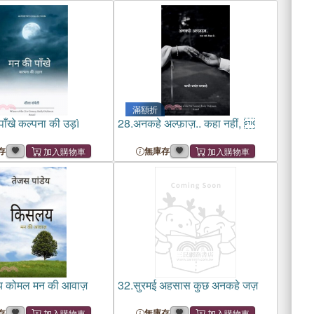
滿額折
ाँखे कल्पना की उड़ì
28.
अनकहे अल्फ़ाज़.. कहा नहीं, 
存
無庫存
 कोमल मन की आवाज़
32.
सुरमई अहसास कुछ अनकहे जज़
存
無庫存