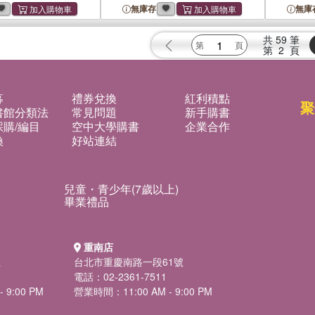
無庫存
無庫
共
59
筆
第
2
頁
募
禮券兌換
紅利積點
聚
書館分類法
常見問題
新手購書
購/編目
空中大學購書
企業合作
換
好站連結
兒童・青少年(7歲以上)
畢業禮品
重南店
號
台北市重慶南路一段61號
電話：02-2361-7511
 9:00 PM
營業時間：11:00 AM - 9:00 PM