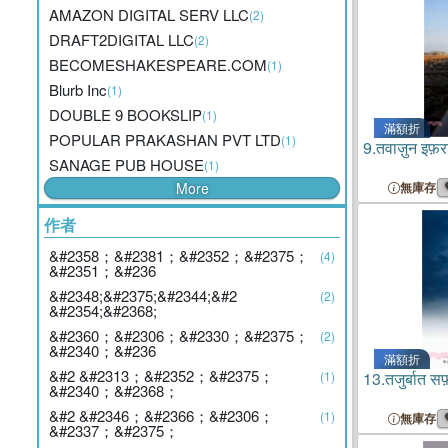
AMAZON DIGITAL SERV LLC
(2)
DRAFT2DIGITAL LLC
(2)
BECOMESHAKESPEARE.COM
(1)
Blurb Inc
(1)
DOUBLE 9 BOOKSLIP
(1)
滿額折
POPULAR PRAKASHAN PVT LTD
(1)
9.
तवाज़ुन इफ़
SANAGE PUB HOUSE
(1)
More
無庫存
作者
&#2358；&#2381；&#2352；&#2375；
(4)
&#2351；&#236
&#2348;&#2375;&#2344;&#2
(2)
&#2354;&#2368;
&#2360；&#2306；&#2330；&#2375；
(2)
&#2340；&#236
滿額折
&#2 &#2313；&#2352；&#2375；
(1)
13.
तजुर्बात सफ
&#2340；&#2368；
&#2 &#2346；&#2366；&#2306；
(1)
無庫存
&#2337；&#2375；