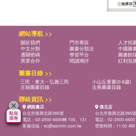
無庫存
網站導航 >>
關於我們
門市專區
人才招
中文分類
圖書分類法
中國圖
通關密碼
學習平台
圖書館採
異業合作
閱讀潮評
紅利兌
圖書目錄 >>
三民・東大・弘雅三民
小山丘童書(0-6歲)
古籍圖書目錄
古典圖書目錄
聯絡資訊 >>
網路書店
復北店
台北市復興北路386號
台北市復興北路386
電話：02-2500-6600轉 130、131
電話：02-2500-6600
客服信箱：
ec@sanmin.com.tw
營業時間：11:00 AM -