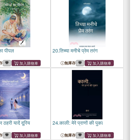
 का पीपल
20.
तिच्या मनीचे प्रेम तरंग
存
無庫存
 ठहरी यादें दूरिय
24.
काली: मेरे प्राणों की पुकì
存
無庫存