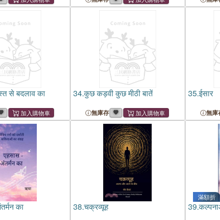
्त से बदलाव का
34.
कुछ कड़वी कुछ मीठी बातें
35.
ईसार
無庫存
無庫
滿額折
तर्मन का
38.
चक्रव्यूह
39.
कल्पना