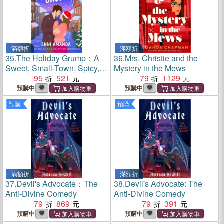
滿額折
滿額折
35.
The Holiday Grump：A
36.
Mrs. Christie and the
Sweet, Small-Town, Spicy,
Mystery in the Mews
festive Rom Com that will
95
521
79
1129
melt your heart this winter!
預購中
預購中
預購
預購
滿額折
滿額折
37.
Devil's Advocate：The
38.
Devil's Advocate: The
Anti-Divine Comedy
Anti-Divine Comedy
79
869
79
391
預購中
預購中