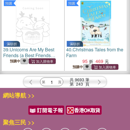
預購
預購
滿額折
滿額折
39.
Unicorns Are My Best
40.
Christmas Tales from the
Friends (a Best Friends
Farm
Storybook)
95
469
預購中
預購中
共
9693
筆
第
243
頁
網站導航 >>
聚焦三民 >>