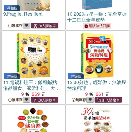
滿額折
9.
Fragile, Resilient
10.
2020占星手帳：完全掌握
十二星座全年運勢
無庫存
絕版無法訂購
滿額折
滿額折
11.
電鍋料理王：飯麵鹹點、
12.
30分鐘，輕鬆做：無油煙
湯品甜食、家常料理、大宴
烤箱料理
小酌……廚房大小菜，電鍋
9
269
9
261
就能做！
無庫存
無庫存