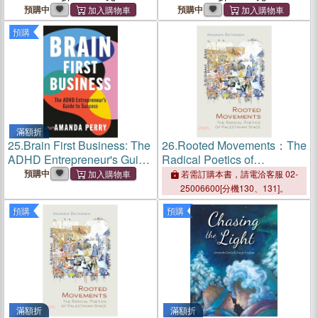
預購中
預購中
預購
滿額折
25.
Brain First Business: The
26.
Rooted Movements：The
ADHD Entrepreneur's Guide
Radical Poetics of
to Success
Palestinian Space
預購中
若需訂購本書，請電洽客服 02-
25006600[分機130、131]。
預購
預購
滿額折
滿額折