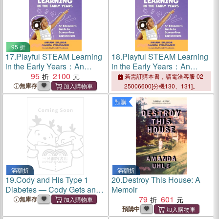
95 折
17.
Playful STEAM Learning
18.
Playful STEAM Learning
in the Early Years：An
in the Early Years：An
Educator's Guide to Screen-
95
2100
Educator's Guide to Screen-
若需訂購本書，請電洽客服 02-
Free Explorations
Free Explorations
無庫存
25006600[分機130、131]。
預購
滿額折
滿額折
19.
Cody and His Type 1
20.
Destroy This House: A
Diabetes ― Cody Gets an
Memoir
Insulin Pump and
79
601
無庫存
Continuous Glucose Monitor
預購中