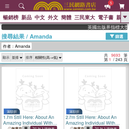
5
暢銷榜
新品
中文
外文
簡體
三民東大
電子書
親子
GO
英國出版界指標大獎肯定！A
搜尋結果
/
Amanda
、
熱搜：
東野圭吾
高希均教授回憶錄
篩選
、
、
、
The Odyssey
父親節
如果歷
作者：Amanda
、
、
史是一群喵
暑期推薦
國際布克
、
、
獎 臺灣漫遊錄
方念華
台灣的李
共
9693
筆
顯示
排序
、
、
登輝時代
數學女孩：黎曼猜想
第
1
/ 243
頁
偉大的迷走神經
滿額折
滿額折
1.
I'm Still Here: About An
2.
I'm Still Here: About An
Amazing Individual With
Amazing Individual With
Mental Illness Who Beat The
Mental Illness Who Beat The
無庫存
無庫存