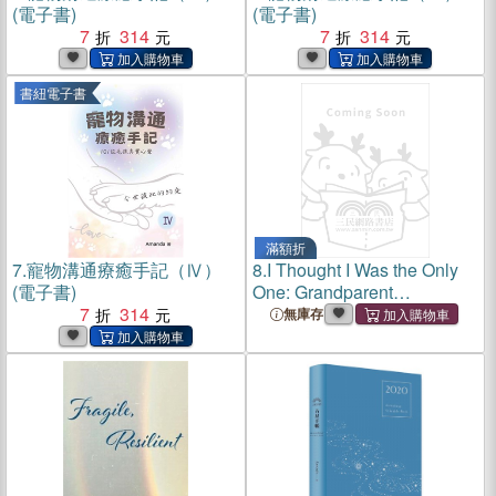
(電子書)
(電子書)
7
314
7
314
書紐電子書
滿額折
7.
寵物溝通療癒手記（Ⅳ）
8.
I Thought I Was the Only
(電子書)
One: Grandparent
7
314
Alienation: a Global
無庫存
Epidemic