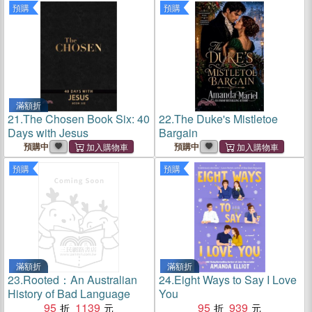
預購
預購
滿額折
21.
The Chosen Book Six: 40
22.
The Duke's Mistletoe
Days with Jesus
Bargain
預購中
預購中
預購
預購
滿額折
滿額折
23.
Rooted：An Australian
24.
Eight Ways to Say I Love
History of Bad Language
You
95
1139
95
939