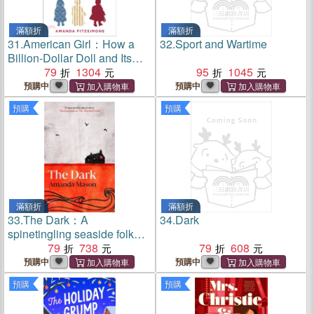
滿額折
滿額折
31.
American Girl：How a
32.
Sport and Wartime
Billion-Dollar Doll and Its
Unlikely Founder Changed
79
1304
95
1045
Girlhood Forever
預購中
預購中
預購
預購
滿額折
滿額折
33.
The Dark：A
34.
Dark
spinetingling seaside folk
horror novel, set against the
79
738
79
608
blackouts of the 1970s
預購中
預購中
預購
預購