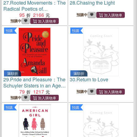
27.
Rooted Movements：The
28.
Chasing the Light
Radical Poetics of
Palestinian Space
95
2166
預購中
預購中
預購
預購
滿額折
滿額折
29.
Pride and Pleasure：The
30.
Return to Love
Schuyler Sisters in an Age
of Revolution
79
1217
預購中
預購中
預購
預購