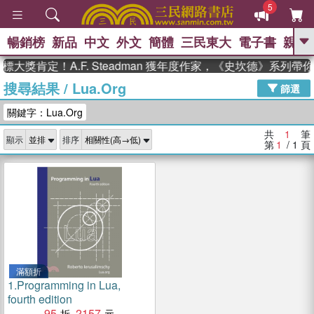
5
暢銷榜
新品
中文
外文
簡體
三民東大
電子書
親子
GO
大獎肯定！A.F. Steadman 獲年度作家，《史坎德》系列帶
搜尋結果
/
Lua.Org
、
熱搜：
東野圭吾
高希均教授回憶錄
篩選
、
、
、
The Odyssey
父親節
如果歷
關鍵字：Lua.Org
、
、
史是一群喵
暑期推薦
國際布克
、
、
獎 臺灣漫遊錄
方念華
台灣的李
共
1
筆
顯示
排序
、
、
登輝時代
數學女孩：黎曼猜想
第
1
/ 1
頁
偉大的迷走神經
滿額折
1.
Programming in Lua,
fourth edition
95
2157