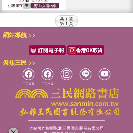
無庫存
共
1
筆
第
1
頁
網站導航 >>
聚焦三民 >>
三民書局
三民出版
本站著作權屬弘雅三民圖書股份有限公司