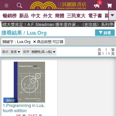
5
暢銷榜
新品
中文
外文
簡體
三民東大
電子書
親子
GO
標大獎肯定！A.F. Steadman 獲年度作家，《史坎德》系列
搜尋結果
/
Lua.Org
、
、
熱搜：
東野圭吾
The Odyssey
篩選
、
、
父親節
如果歷史是一群喵
暑期
關鍵字：Lua.Org
商品狀態:可訂購
、
、
推薦
國際布克獎 臺灣漫遊錄
方
、
、
念華
台灣的李登輝時代
數學女
共
1
筆
顯示
排序
、
孩：黎曼猜想
偉大的迷走神經
第
1
/ 1
頁
滿額折
1.
Programming in Lua,
fourth edition
95
2157