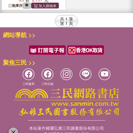
無庫存
共
1
筆
第
1
頁
網站導航 >>
聚焦三民 >>
三民書局
三民出版
本站著作權屬弘雅三民圖書股份有限公司