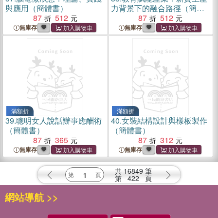
與應用（簡體書）
力背景下的融合路徑（簡體
87
512
書）
87
512
無庫存
無庫存
滿額折
滿額折
39.
聰明女人說話辦事應酬術
40.
女裝結構設計與樣板製作
（簡體書）
（簡體書）
87
365
87
312
無庫存
無庫存
共
16849
筆
第
422
頁
網站導航 >>