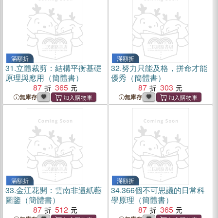
滿額折
滿額折
31.
立體裁剪：結構平衡基礎
32.
努力只能及格，拼命才能
原理與應用（簡體書）
優秀（簡體書）
87
365
87
303
無庫存
無庫存
滿額折
滿額折
33.
金江花開：雲南非遺紙藝
34.
366個不可思議的日常科
圖鑒（簡體書）
學原理（簡體書）
87
512
87
365