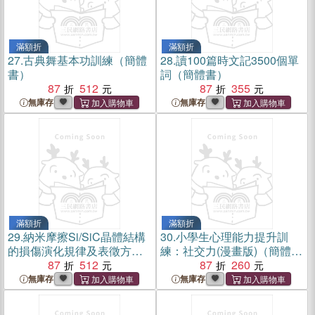
滿額折
滿額折
27.
古典舞基本功訓練（簡體
28.
讀100篇時文記3500個單
書）
詞（簡體書）
87
512
87
355
無庫存
無庫存
滿額折
滿額折
29.
納米摩擦Si/SiC晶體結構
30.
小學生心理能力提升訓
的損傷演化規律及表徵方法
練：社交力(漫畫版)（簡體
研究（簡體書）
87
512
書）
87
260
無庫存
無庫存