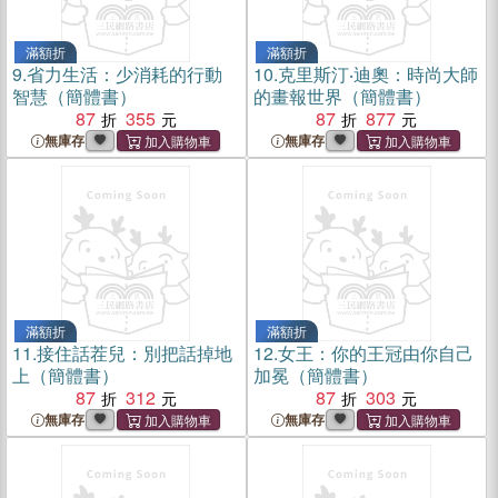
滿額折
滿額折
9.
省力生活：少消耗的行動
10.
克里斯汀‧迪奧：時尚大師
智慧（簡體書）
的畫報世界（簡體書）
87
355
87
877
無庫存
無庫存
滿額折
滿額折
11.
接住話茬兒：別把話掉地
12.
女王：你的王冠由你自己
上（簡體書）
加冕（簡體書）
87
312
87
303
無庫存
無庫存