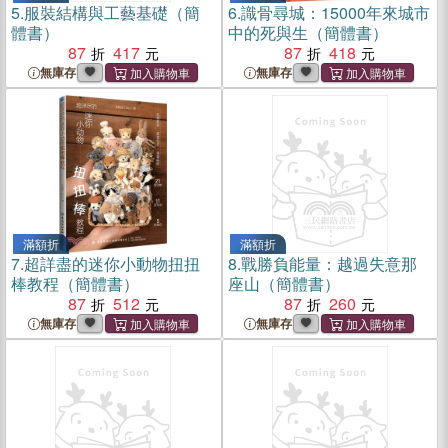
5.
服裝結構與工藝基礎（簡
6.
識骨尋城：15000年來城市
體書）
中的死與生（簡體書）
87
417
87
418
無庫存
無庫存
滿額折
滿額折
7.
超詳盡的迷你小動物扭扭
8.
戰勝負能量：越過失意那
棒教程（簡體書）
座山（簡體書）
87
512
87
260
無庫存
無庫存