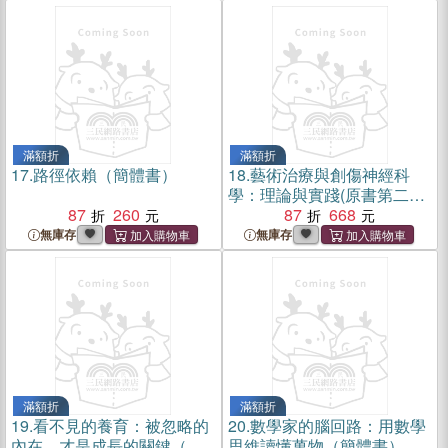
滿額折
滿額折
17.
路徑依賴（簡體書）
18.
藝術治療與創傷神經科
學：理論與實踐(原書第二版)
87
260
（簡體書）
87
668
無庫存
無庫存
滿額折
滿額折
19.
看不見的養育：被忽略的
20.
數學家的腦回路：用數學
內在，才是成長的關鍵（簡
思維讀懂萬物（簡體書）