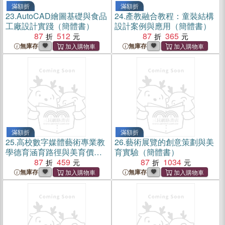
滿額折
滿額折
23.
AutoCAD繪圖基礎與食品
24.
產教融合教程：童裝結構
工廠設計實踐（簡體書）
設計案例與應用（簡體書）
87
512
87
365
無庫存
無庫存
滿額折
滿額折
25.
高校數字媒體藝術專業教
26.
藝術展覽的創意策劃與美
學德育涵育路徑與美育價值
育實驗（簡體書）
重構研究（簡體書）
87
459
87
1034
無庫存
無庫存