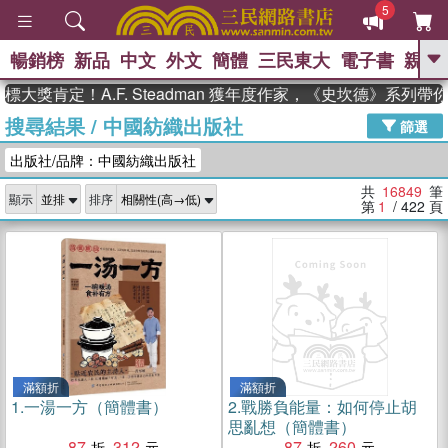
5
暢銷榜
新品
中文
外文
簡體
三民東大
電子書
親子
GO
肯定！A.F. Steadman 獲年度作家，《史坎德》系列帶你踏
搜尋結果
/
中國紡織出版社
、
、
熱搜：
東野圭吾
The Odyssey
篩選
、
、
父親節
如果歷史是一群喵
暑期
出版社/品牌：中國紡織出版社
、
、
推薦
國際布克獎 臺灣漫遊錄
方
、
、
念華
台灣的李登輝時代
數學女
共
16849
筆
顯示
排序
、
孩：黎曼猜想
偉大的迷走神經
第
1
/ 422
頁
滿額折
滿額折
1.
一湯一方（簡體書）
2.
戰勝負能量：如何停止胡
思亂想（簡體書）
87
312
87
260