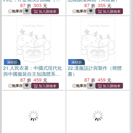
體書）
87
303
87
355
無庫存
無庫存
滿額折
滿額折
21.
人民衣著：中國式現代化
22.
漢服設計與製作（簡體
與中國服裝自主知識體系構
書）
建（簡體書）
87
459
87
459
無庫存
無庫存