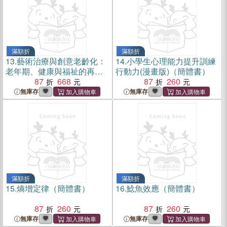
滿額折
滿額折
13.
藝術治療與創意老齡化：
14.
小學生心理能力提升訓練
老年期、健康與福祉的再生
行動力(漫畫版)（簡體書）
長（簡體書）
87
668
87
260
無庫存
無庫存
滿額折
滿額折
15.
熵增定律（簡體書）
16.
鯰魚效應（簡體書）
87
260
87
260
無庫存
無庫存