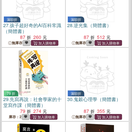
滿額折
滿額折
27.
孩子超好奇的AI百科常識
28.
逆光集（簡體書）
（簡體書）
87
260
87
512
無庫存
無庫存
79 折
滿額折
29.
先寫再說：社會學家的十
30.
鬼穀心理學（簡體書）
堂寫作課（簡體書）
79
274
87
355
庫存：2
無庫存