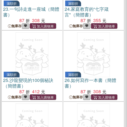
滿額折
滿額折
23.
一句詩走進一座城（簡體
24.
家庭教育的“七字箴
書）
言"（簡體書）
87
308
87
355
無庫存
無庫存
滿額折
滿額折
25.
沙龍變現的100個秘訣
26.
如何寫作一本書（簡體
（簡體書）
書）
87
412
87
308
無庫存
無庫存