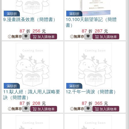
滿額折
滿額折
9.
漫畫跳蚤效應（簡體書）
10.
100天願望筆記（簡體
書）
87
256
87
287
無庫存
無庫存
滿額折
滿額折
11.
馭人經：識人用人謀略要
12.
千年一滴淚（簡體書）
訣（簡體書）
87
208
87
365
無庫存
無庫存