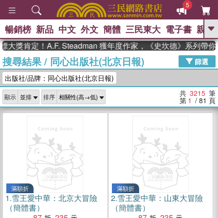
5
暢銷榜
新品
中文
外文
簡體
三民東大
電子書
親子
GO
肯定！A.F. Steadman 獲年度作家，《史坎德》系列帶你踏
搜尋結果
/
同心出版社(北京日報)
、
、
熱搜：
東野圭吾
The Odyssey
篩選
、
、
父親節
如果歷史是一群喵
暑期
出版社/品牌：同心出版社(北京日報)
、
、
推薦
國際布克獎 臺灣漫遊錄
方
、
、
念華
台灣的李登輝時代
數學女
共
3215
筆
顯示
排序
、
孩：黎曼猜想
偉大的迷走神經
第
1
/ 81
頁
滿額折
滿額折
1.
雪王愛中華：北京大冒險
2.
雪王愛中華：山東大冒險
（簡體書）
（簡體書）
87
235
87
235