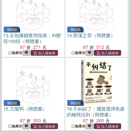
滿額折
滿額折
13.
豆包賺錢實用指南：AI變
14.
聖潔之罪（簡體書）
現100招（簡體書）
87
271
87
312
無庫存
無庫存
滿額折
滿額折
15.
王陽明（簡體書）
16.
不糾結了：擺脫選擇焦慮
的極簡法則（簡體書）
87
303
87
260
無庫存
無庫存