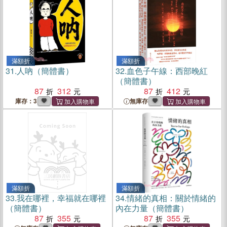
滿額折
滿額折
31.
人吶（簡體書）
32.
血色子午線：西部晚紅
（簡體書）
87
312
87
412
庫存：3
無庫存
滿額折
滿額折
33.
我在哪裡，幸福就在哪裡
34.
情緒的真相：關於情緒的
（簡體書）
內在力量（簡體書）
87
355
87
355