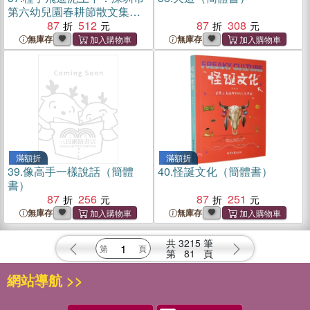
第六幼兒園春耕節散文集
（簡體書）
87
512
87
308
無庫存
無庫存
滿額折
滿額折
39.
像高手一樣說話（簡體
40.
怪誕文化（簡體書）
書）
87
256
87
251
無庫存
無庫存
共
3215
筆
第
81
頁
網站導航 >>