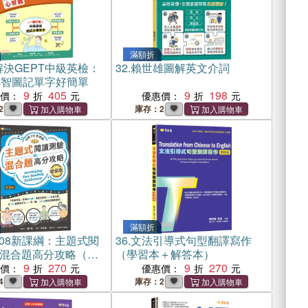
滿額折
決GEPT中級英檢：
32.
賴世雄圖解英文介詞
心智圖記單字好簡單
9
405
9
198
惠價：
優惠價：
2
庫存：2
滿額折
08新課綱：主題式閱
36.
文法引導式句型翻譯寫作
混合題高分攻略（增
（學習本＋解答本）
試題本+詳解本）
9
270
9
270
惠價：
優惠價：
4
庫存：2