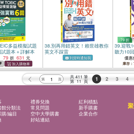
79 折
OEIC多益模擬試題
38.
別再用錯英文！賴世雄教你
39.
迎戰1
回試題本＋詳解本
英文不踩雷
聽力10
79
631
：
優惠
到貨時通知我
庫存：
共
411
筆
1
2
3
4
第
11
頁
募
禮券兌換
紅利積點
聚
書館分類法
常見問題
新手購書
購/編目
空中大學購書
企業合作
換
好站連結