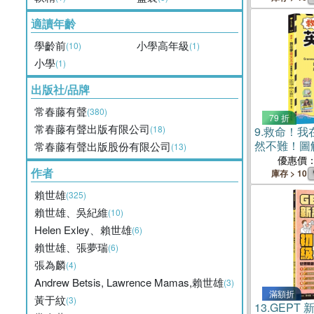
適讀年齡
學齡前
小學高年級
(10)
(1)
小學
(1)
出版社/品牌
常春藤有聲
(380)
79 折
常春藤有聲出版有限公司
(18)
9.
救命！我
然不難！圖解
常春藤有聲出版股份有限公司
(13)
遊戲，越學
優惠價
作者
門書
庫存 > 10
賴世雄
(325)
賴世雄、吳紀維
(10)
Helen Exley、賴世雄
(6)
賴世雄、張夢瑞
(6)
張為麟
(4)
Andrew Betsis, Lawrence Mamas,賴世雄
(3)
滿額折
黃于紋
(3)
13.
GEPT