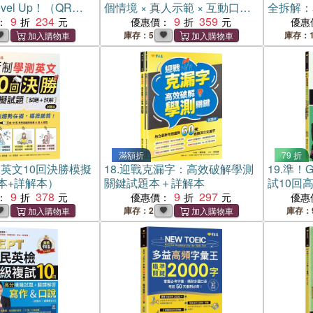
vel Up！（QR
個情境 × 真人示範 × 互動口說
全拆解：
音檔）
9
234
練習
9
359
書搞定！
：
優惠價：
優惠
+QR C
庫存：5
庫存：1
滿額折
79 折
英文10回決勝模擬
18.
迎戰克漏字：高效破解學測
19.
準！G
本+詳解本）
關鍵試題本＋詳解本
試10回
9
378
9
297
答（寫作
：
優惠價：
優惠
譯解答本+
庫存：2
庫存：