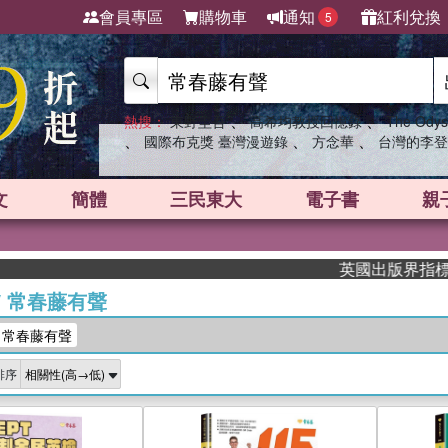
會員專區
購物車
通知
紅利兌換
5
、
、
熱搜：
東野圭吾
高希均教授回憶錄
The Odys
、
、
、
國際布克獎 臺灣漫遊錄
方念華
台灣的李登
文
簡體
三民東大
電子書
親
英國出版界指標大獎肯定！A.
/
常春藤有聲
：常春藤有聲
排序