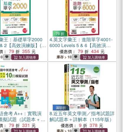
79 折
彙王：基礎單字2000
4.
英文字彙王：進階單字4001-
 1 & 2【高效演練版】(附
6000 Levels 5 & 6【高效演練
加碼送半年免費數位
79
355
版】(附試題本，加碼送半年免
79
434
價：
優惠價：
)
費數位學習體驗)
10
庫存 > 10
滿額折
語會考 A++：實戰演
8.
近五年英文學測／指考試題詳
回模擬試題（試題本 + 翻
解試題本＋詳解本（115年版）
+ QR Code線上音
79
331
9
378
價：
優惠價：
10
庫存 > 10