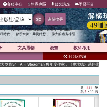
客服中心
領券專區
藝文講座
學習平台
進階搜尋
GO
、
、
、
sey
父親節
如果歷史是一群喵
暑期推薦
、
、
輝時代
數學女孩：黎曼猜想
偉大的迷走神經
子
文具選物
漫畫
教科考用
165反詐騙
F. Steadman 獲年度作家，《史坎德》系列帶你踏上熱血奇
共
411
筆
第
1
/ 11
頁