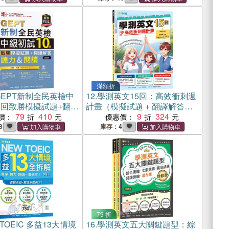
滿額折
EPT新制全民英檢中
12.
學測英文15回：高效衝刺週
0回致勝模擬試題+翻譯
計畫（模擬試題 + 翻譯解答本+
聽力&閱讀)-試題本+翻
79
410
附免費AI作文批改）
9
324
價：
優惠價：
 QR Code線上音檔
8
庫存：4
79 折
 TOEIC 多益13大情境
16.
學測英文五大關鍵題型：綜