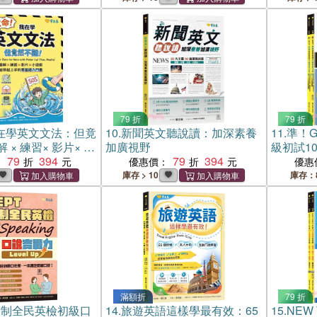
79 折
79 折
在學英文文法：但竟
10.
新聞英文聽說讀：加深素養
11.
準！G
 × 練習× 影片× 小
加廣視野
級初試1
越上手的零基礎入
79
394
79
394
解答本(
：
優惠價：
優惠
譯解答本+
庫存 > 10
庫存：
滿額折
79 折
 新制全民英檢初級口
14.
旅遊英語這樣學最有效：65
15.
NEW