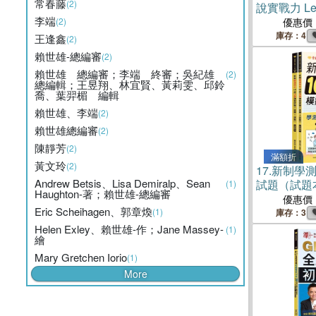
常春藤
(2)
說實戰力 Le
李端
Code線上
(2)
優惠價
庫存：4
王逢鑫
(2)
賴世雄-總編審
(2)
賴世雄 總編審；李端 終審；吳紀雄
(2)
總編輯；王昱翔、林宜賢、黃莉雯、邱鈴
喬、葉羿楣 編輯
賴世雄、李端
(2)
賴世雄總編審
(2)
陳靜芳
(2)
滿額折
黃文玲
(2)
17.
新制學測
Andrew Betsis、Lisa Demiralp、Sean
試題（試題
(1)
Haughton-著；賴世雄-總編審
優惠價
Eric Scheihagen、郭章煥
(1)
庫存：3
Helen Exley、賴世雄-作；Jane Massey-
(1)
繪
Mary Gretchen Iorio
(1)
More