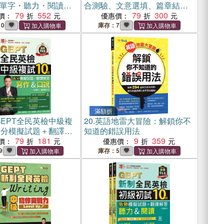
單字・聽力・閱讀一
合測驗、文意選填、篇章結
（學習本＋解析本
79
552
構、閱讀測驗、混合題(增修
79
300
價：
優惠價：
ode音檔）
版)-試題本+詳解本
0
庫存：7
滿額折
EPT全民英檢中級複
20.
英語地雷大冒險：解鎖你不
高分模擬試題＋翻譯解
知道的錯誤用法
＆口說）-試題本+翻
79
181
9
359
價：
優惠價：
 QR Code線上音檔
9
庫存：5