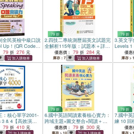
79 折
79 折
新制全民英檢中級口說
2.
四技二專統測歷屆英文試題完
3.
英文字
l Up！(QR Code線
全解析115年版：試題本＋詳解
Levels
I口說練習)
79
276
本（共二冊）【QR Code線上
79
284
試題本，
：
優惠價：
優惠
音檔】
學習體驗
庫存：7
庫存 > 
79 折
79 折
：核心單字2001-
6.
國中英語閱讀素養核心實力：
7.
國中英
els 3 & 4【高效演練
跨域主題×圖文整合×閱讀＋克
練 10 
79
410
漏字雙效訓練（試題本+翻譯解
79
300
譯解析本 
：
優惠價：
優惠
析本+QR Cod線上音檔）
檔）
庫存 > 10
庫存 > 