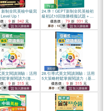
79 折
T 新制全民英檢中級寫
24.
準！GEPT新制全民英檢初
evel Up！
級初試10回致勝模擬試題＋翻
9
342
譯解答聽力&閱讀試題本＋翻譯
79
331
惠價：
優惠價：
解答本（QR Code線上音檔共
2
庫存：10
二冊）
滿額折
式英文閱讀測驗：活用
28.
引導式英文閱讀測驗：活用
輕鬆掌握閱讀力(進階
5大策略輕鬆掌握閱讀力（基礎
 Code音檔
9
315
版）+ QR Code音檔
9
315
惠價：
優惠價：
2
庫存：2