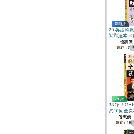
滿額折
29.
英語輕
就靠這本+Q
優惠價
庫存：3
79 折
33.
準！GE
試10回全
答（寫作&
優惠價
解答本
庫存 > 10