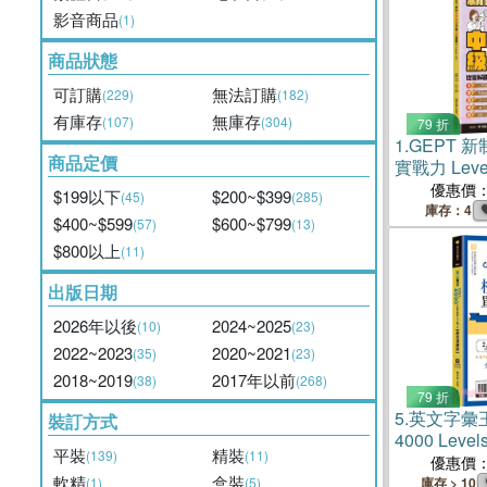
影音商品
(1)
商品狀態
可訂購
無法訂購
(229)
(182)
有庫存
無庫存
(107)
(304)
79 折
1.
GEPT 
商品定價
實戰力 Leve
上音檔 + A
優惠價
$199以下
$200~$399
(45)
(285)
庫存：4
$400~$599
$600~$799
(57)
(13)
$800以上
(11)
出版日期
2026年以後
2024~2025
(10)
(23)
2022~2023
2020~2021
(35)
(23)
2018~2019
2017年以前
(38)
(268)
79 折
5.
英文字彙王
裝訂方式
4000 Lev
平裝
精裝
(139)
(11)
版】
優惠價
軟精
盒裝
(1)
(5)
庫存 > 10