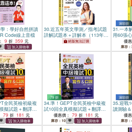
滿額折
鬆學：學好自然拼讀
30.
近五年英文學測／指考試題
31.
一本解
R Code線上音檔
詳解試題本＋詳解本（113年
用60張
9
359
版）
：
優
絕版無法訂購
庫存：
79 折
滿額折
PT全民英檢初級複
34.
準！GEPT全民英檢中級複
35.
迎戰1
真模擬試題＋翻譯解
試10回全真模擬試題＋翻譯解
讀測驗＆
口說）試題本＋翻譯
79
181
答(寫作＆口說)-試題本+翻譯解
79
181
修版）（
：
優惠價：
優
答本+1MP3+ QR Code線上音
庫存：10
庫存：
檔