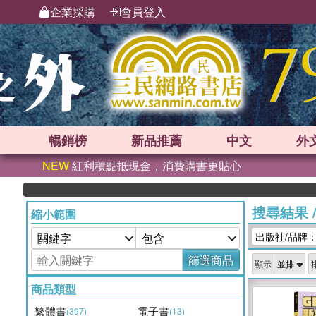
企業採購
會員登入
暢銷榜
新品
推薦
中文
外
NEW
紅利積點抵現金，消費購書更貼心
搜尋結果
縮小範圍
出版社/品牌
篩選商品
顯示
商品類型
繁體書
電子書
(397)
(13)