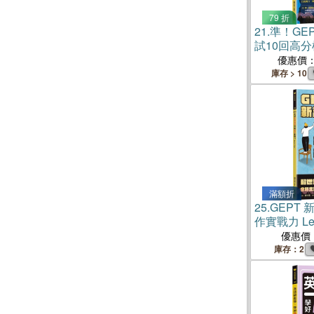
79 折
21.
準！GE
試10回高
答（寫作＆
優惠價
解答本+ QR
庫存 > 10
滿額折
25.
GEPT
作實戰力 Lev
優惠價
庫存：2