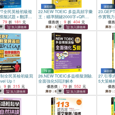
滿額折
滿額折
PT全民英檢初級複
22.
NEW TOEIC 多益高頻字彙
23.
GEP
分模擬試題＋翻譯解
王：瞄準關鍵2000字+QR
作實戰力 L
口說）試題本+翻譯
79
181
Code線上音檔－掌握必考多益
9
404
：
優惠價：
優
 Code線上音檔
單字、精熟多國口音，考前50
庫存：3
庫存：
天衝刺必背！
79 折
滿額折
 新制全民英檢初級寫
26.
NEW TOEIC多益模擬測驗.
27.
引導
el Up！
全面強化5回詳解本
5大策略
9
315
79
552
版）+QR
：
優惠價：
優
庫存：8
庫存：