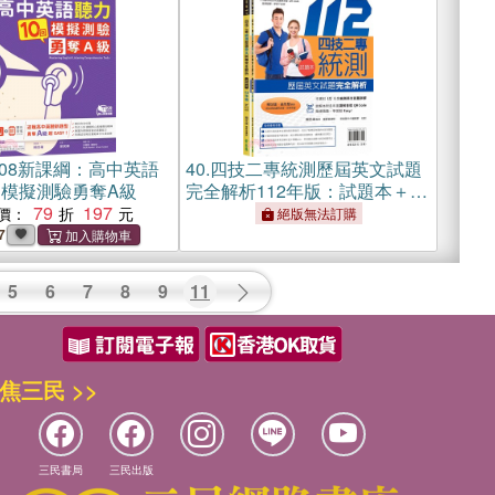
08新課綱：高中英語
40.
四技二專統測歷屆英文試題
回模擬測驗勇奪A級
完全解析112年版：試題本＋詳
79
197
解本（共二冊）【QR Code線
價：
絕版無法訂購
上音檔】
7
5
6
7
8
9
11
焦三民 >>
三民書局
三民出版