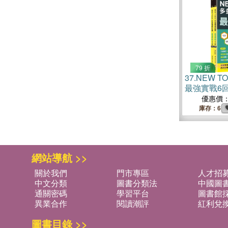
79 折
37.
NEW T
最強實戰6
優惠價
庫存：6
網站導航 >>
關於我們
門市專區
人才招
中文分類
圖書分類法
中國圖
通關密碼
學習平台
圖書館採
異業合作
閱讀潮評
紅利兌
圖書目錄 >>