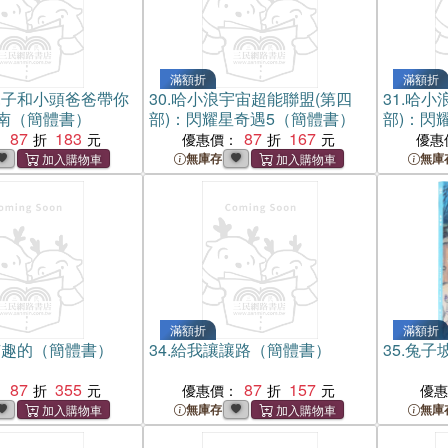
滿額折
滿額折
兒子和小頭爸爸帶你
30.
哈小浪宇宙超能聯盟(第四
31.
哈小
南（簡體書）
部)：閃耀星奇遇5（簡體書）
部)：閃
87
183
87
167
：
優惠價：
優惠
無庫存
無庫
滿額折
滿額折
有趣的（簡體書）
34.
給我讓讓路（簡體書）
35.
兔子
87
355
87
157
：
優惠價：
優
無庫存
無庫