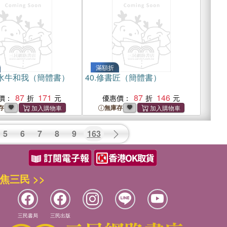
滿額折
,水牛和我（簡體書）
40.
修書匠（簡體書）
87
171
87
146
價：
優惠價：
存
無庫存
5
6
7
8
9
163
焦三民 >>
三民書局
三民出版