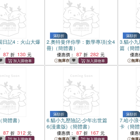
滿額折
滿額折
園日記4：火山大爆
2.
奧特曼伴你學：數學專項(全4
3.
貓小九
）
冊)（簡體書）
篇（簡體
87
130
87
282
：
優惠價：
優惠
無庫存
無庫
滿額折
滿額折
（簡體書）
6.
貓小九歷險記-少年出世篇
7.
哈小浪
6(漫畫版)（簡體書）
卡（簡體
87
312
87
167
：
優惠價：
優惠
無庫存
無庫