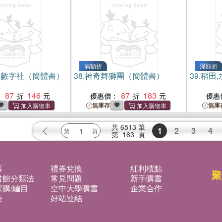
滿額折
滿額折
與數字社（簡體書）
38.
神奇舞獅團（簡體書）
39.
稻田
87
146
87
183
：
優惠價：
優惠
無庫存
無庫
共
6513
筆
1
2
3
4
第
163
頁
募
禮券兌換
紅利積點
聚
書館分類法
常見問題
新手購書
購/編目
空中大學購書
企業合作
換
好站連結