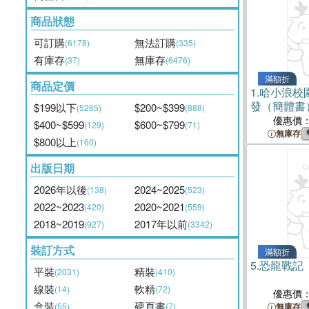
商品狀態
可訂購
無法訂購
(6178)
(335)
有庫存
無庫存
(37)
(6476)
滿額折
商品定價
1.
哈小浪校
發（簡體書
$199以下
$200~$399
(5265)
(888)
優惠價
$400~$599
$600~$799
(129)
(71)
無庫存
$800以上
(160)
出版日期
2026年以後
2024~2025
(138)
(523)
2022~2023
2020~2021
(420)
(559)
2018~2019
2017年以前
(927)
(3342)
裝訂方式
滿額折
5.
恐龍戰記
平裝
精裝
(2031)
(410)
線裝
軟精
(14)
(72)
優惠價
盒裝
硬頁書
(55)
(7)
無庫存