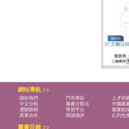
滿額折
37.
艾爾莎
優惠價
無庫存
網站導航 >>
關於我們
門市專區
人才招
中文分類
圖書分類法
中國圖
通關密碼
學習平台
圖書館採
異業合作
閱讀潮評
紅利兌
圖書目錄 >>