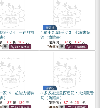
滿額折
歷險記14：一往無前
4.
貓小九歷險記13：七曜書院
書）
篇（簡體書）
87
167
87
167
價：
優惠價：
存
無庫存
滿額折
一家15：超能力體驗
8.
多多羅漫畫西遊記：火燒觀音
書）
院（簡體書）
87
130
87
251
價：
優惠價：
存
無庫存