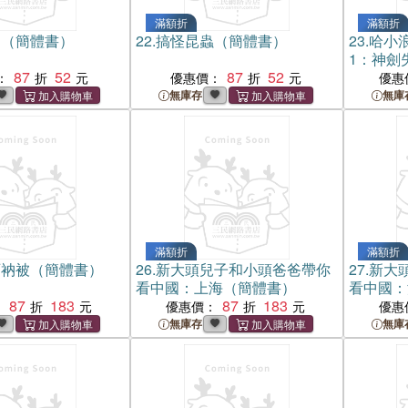
滿額折
滿額折
物（簡體書）
22.
搞怪昆蟲（簡體書）
23.
哈小
1：神劍
87
52
87
52
：
優惠價：
優惠
無庫存
無庫
滿額折
滿額折
百衲被（簡體書）
26.
新大頭兒子和小頭爸爸帶你
27.
新大
看中國：上海（簡體書）
看中國：
87
183
87
183
：
優惠價：
優惠
無庫存
無庫