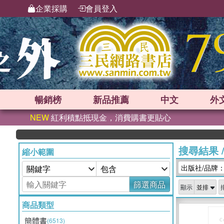
企業採購
會員登入
暢銷榜
新品
推薦
中文
外
NEW
紅利積點抵現金，消費購書更貼心
搜尋結果
縮小範圍
出版社/品牌
篩選商品
顯示
商品類型
簡體書
(6513)