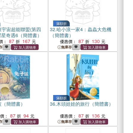
滿額折
浪宇宙超能聯盟(第四
32.
哈小浪一家4：蟲蟲大危機
耀星奇遇6（簡體書）
（簡體書）
87
167
87
130
價：
優惠價：
存
無庫存
滿額折
坡（簡體書）
36.
木頭娃娃的旅行（簡體書）
87
94
87
136
惠價：
優惠價：
存
無庫存