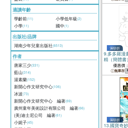
適讀年齡
學齡前
小學低年級
(11)
(2)
小學
國中
(11)
(1)
出版社/品牌
湖南少年兒童出版社
(6513)
滿額折
9.
多多羅漫
作者
精（簡體書
唐家三少
優惠價
(331)
無庫存
藍山
(314)
湯素蘭
(152)
新開心作文研究中心
(106)
冰波
(73)
新開心作文研究中心 編著
(69)
廣州童年美術設計有限公司 編著
(66)
(美)迪士尼公司 編著
(61)
滿額折
小妮子
(45)
13.
國寶奇妙