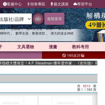
客服中心
領券專區
藝文講座
學習平台
進階搜尋
GO
、
、
、
sey
父親節
如果歷史是一群喵
暑期推薦
、
、
輝時代
數學女孩：黎曼猜想
偉大的迷走神經
子
文具選物
漫畫
教科考用
165反詐騙
肯定！A.F. Steadman 獲年度作家，《史坎德》系列帶你踏
共
6513
筆
第
1
/ 163
頁