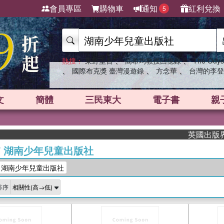
會員專區
購物車
通知
紅利兌換
5
、
、
熱搜：
東野圭吾
高希均教授回憶錄
The Odys
、
、
、
國際布克獎 臺灣漫遊錄
方念華
台灣的李登
文
簡體
三民東大
電子書
親
英國出版界指標大獎
/
湖南少年兒童出版社
：湖南少年兒童出版社
排序