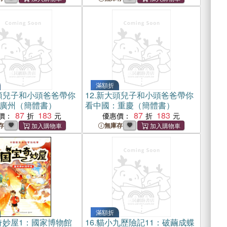
滿額折
頭兒子和小頭爸爸帶你
12.
新大頭兒子和小頭爸爸帶你
廣州（簡體書）
看中國：重慶（簡體書）
87
183
87
183
價：
優惠價：
存
無庫存
滿額折
奇妙屋1：國家博物館
16.
貓小九歷險記11：破繭成蝶