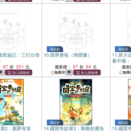
滿額折
滿額折
畫西遊記：三打白骨
10.
我學會啦（簡體書）
11.
新大
）
看中國：
87
251
87
84
：
優惠價：
優惠
無庫存
無庫
滿額折
滿額折
屋2：圓夢骨笛
14.
國寶奇妙屋3：爺爺的雁魚
15.
國寶