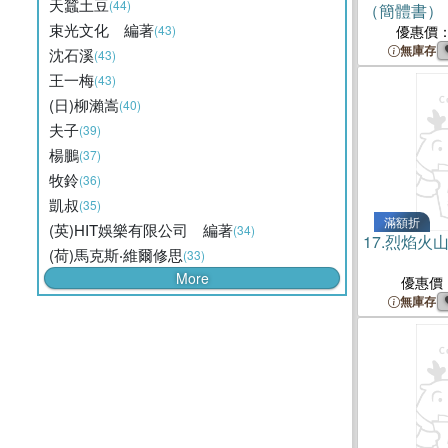
天蠶土豆
(44)
（簡體書）
束光文化 編著
(43)
優惠價
無庫存
沈石溪
(43)
王一梅
(43)
(日)柳瀨嵩
(40)
夫子
(39)
楊鵬
(37)
牧鈴
(36)
凱叔
(35)
滿額折
(英)HIT娛樂有限公司 編著
(34)
17.
烈焰火
(荷)馬克斯‧維爾修思
(33)
More
優惠價
無庫存