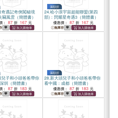
滿額折
浪奇遇記奇俠闖秘境
24.
哈小浪宇宙超能聯盟(第四
失竊風雲（簡體書）
部)：閃耀星奇遇3（簡體書）
87
167
87
167
價：
優惠價：
存
無庫存
滿額折
頭兒子和小頭爸爸帶你
28.
新大頭兒子和小頭爸爸帶你
深圳（簡體書）
看中國：成都（簡體書）
87
183
87
183
價：
優惠價：
存
無庫存