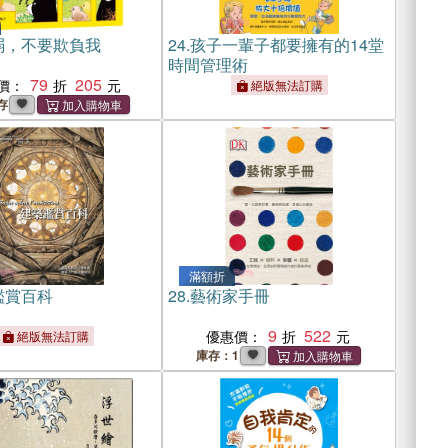
弱，不要欺負我
24.
孩子一輩子都要擁有的14堂
時間管理術
79
205
價：
絕版無法訂購
存
滿額折
鑑賞百科
28.
藝術家手冊
9
522
優惠價：
絕版無法訂購
庫存：1