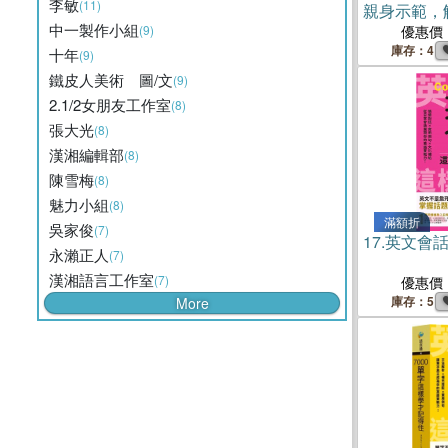
李敏
(11)
親身示範，
中一製作小組
2000張步
(9)
優惠價
100%成功
庫存：4
十年
(9)
鐵皮人美術 圖/文
(9)
2.1/2女朋友工作室
(8)
張大光
(8)
漢湘編輯部
(8)
陳雪梅
(8)
魅力小組
(8)
滿額折
吳家俊
(7)
17.
英文會
永瀨正人
(7)
漢湘語言工作室
(7)
優惠價
庫存：5
More