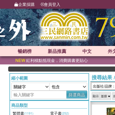
企業採購
會員登入
暢銷榜
新品
推薦
中文
外
NEW
紅利積點抵現金，消費購書更貼心
搜尋結果
縮小範圍
出版社/品牌
篩選商品
顯示
商品類型
繁體書
電子書
(1191)
(252)