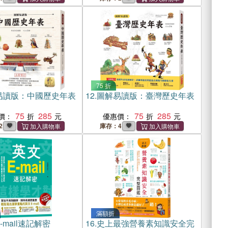
錄！
75 折
易讀版：中國歷史年表
12.
圖解易讀版：臺灣歷史年表
75
285
75
285
價：
優惠價：
2
庫存：4
滿額折
-mail速記解密
16.
史上最強營養素知識安全完