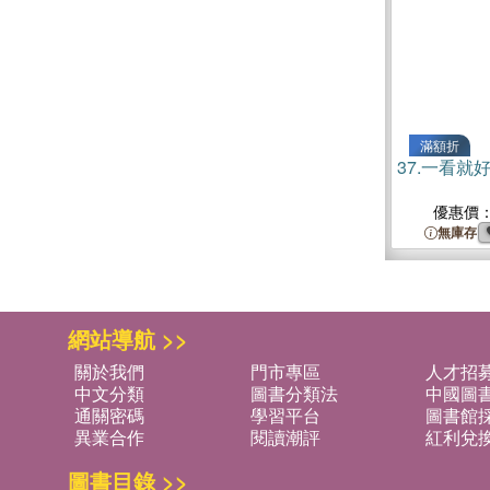
滿額折
37.
一看就
優惠價
無庫存
網站導航 >>
關於我們
門市專區
人才招
中文分類
圖書分類法
中國圖
通關密碼
學習平台
圖書館採
異業合作
閱讀潮評
紅利兌
圖書目錄 >>