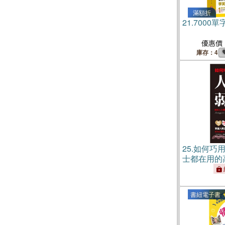
滿額折
21.
7000
優惠價
庫存：4
25.
如何巧
士都在用的
書紐電子書