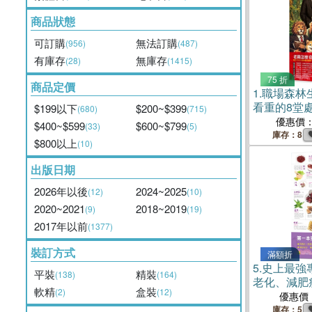
商品狀態
可訂購
無法訂購
(956)
(487)
有庫存
無庫存
(28)
(1415)
75 折
商品定價
1.
職場森林
看重的8堂
$199以下
$200~$399
(680)
(715)
優惠價
$400~$599
$600~$799
(33)
(5)
庫存：8
$800以上
(10)
出版日期
2026年以後
2024~2025
(12)
(10)
2020~2021
2018~2019
(9)
(19)
2017年以前
(1377)
裝訂方式
滿額折
5.
史上最強
平裝
精裝
(138)
(164)
老化、減肥
軟精
盒裝
(2)
(12)
助孕、豐胸
優惠價
體內加倍驚
庫存：5