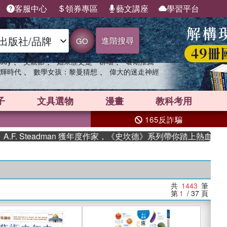
客服中心
領券專區
藝文講座
學習平台
進階搜尋
GO
、
、
、
sey
父親節
如果歷史是一群喵
暑期推薦
、
、
輝時代
數學女孩：黎曼猜想
偉大的迷走神經
子
文具選物
漫畫
教科考用
165反詐騙
eadman 獲年度作家，《史坎德》系列帶你踏上熱血奇幻旅程
共
1443
筆
第
1
/ 37
頁