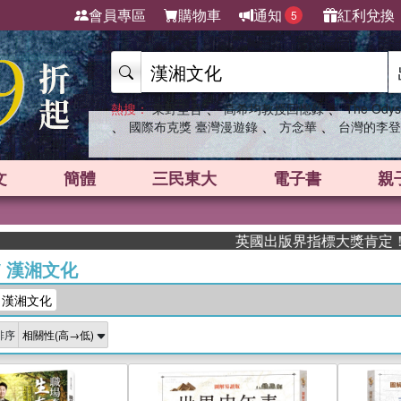
會員專區
購物車
通知
紅利兌換
5
、
、
熱搜：
東野圭吾
高希均教授回憶錄
The Odys
、
、
、
國際布克獎 臺灣漫遊錄
方念華
台灣的李登
文
簡體
三民東大
電子書
親
英國出版界指標大獎肯定！A.F. St
/
漢湘文化
：漢湘文化
排序