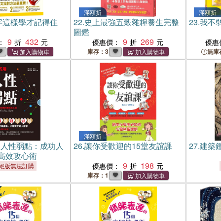
滿額折
滿額折
單字這樣學才記得住
22.
史上最強五穀雜糧養生完整
23.
我不
圖鑑
9
432
9
269
：
優惠價：
優惠
庫存：3
無庫
滿額折
用人性弱點：成功人
26.
讓你受歡迎的15堂友誼課
27.
建築
高效攻心術
9
198
優惠價：
絕版無法訂購
庫存：1