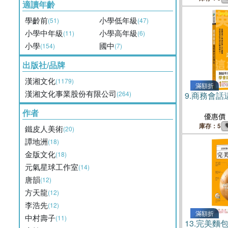
適讀年齡
學齡前
小學低年級
(51)
(47)
小學中年級
小學高年級
(11)
(6)
小學
國中
(154)
(7)
出版社/品牌
漢湘文化
(1179)
滿額折
漢湘文化事業股份有限公司
(264)
9.
商務會話
作者
優惠價
庫存：5
鐵皮人美術
(20)
譚地洲
(18)
金版文化
(18)
元氣星球工作室
(14)
唐韻
(12)
方天龍
(12)
李浩先
(12)
滿額折
中村壽子
(11)
13.
完美麵