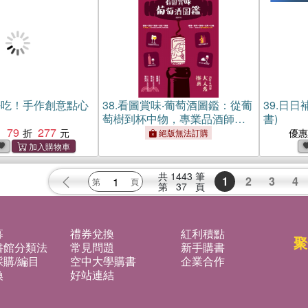
好吃！手作創意點心
38.
看圖賞味‧葡萄酒圖鑑：從葡
39.
日日
萄樹到杯中物，專業品酒師帶
書)
79
277
你懂製程、學賞味、找好酒，
：
優
絕版無法訂購
輕鬆喝懂葡萄酒！
共
1443
筆
1
2
3
4
第
37
頁
募
禮券兌換
紅利積點
聚
書館分類法
常見問題
新手購書
購/編目
空中大學購書
企業合作
換
好站連結