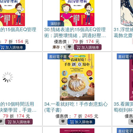
滿額折
的15個高EQ管理
30.
情緒表達的15個高EQ管理
31.
浮世
術：調整壞情緒，調適好壓
葛飾北齋
7
154
力，教孩子人生必備力量，樂
79
174
：
優惠價：
觀、同理、傾訴、勇敢面對挫
庫存：1
折，培育孩子堅強的心靈，提
書紐電子書
書紐電子
升生命的韌性
的10個時間活用
34.
一看就好吃！手作創意點心
35.
看圖
快樂學習，手遊電
(電子書)
萄樹到杯
會讀會玩最給力！
79
174
7
245
你懂製程
：
優惠價：
優
專注思考，克服學習
輕鬆喝懂
上進心與大自信！
書紐電子