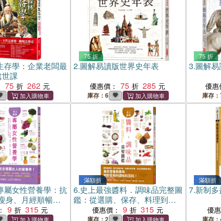
75 折
75 折
生存學：企業老闆最
2.
圖解易讀版世界史年表
3.
圖解易
處世課
75
262
75
285
：
優惠價：
優惠
庫存：6
庫存：
滿額折
滿額折
專屬女性營養學：抗
6.
史上最強醬料．調味品完整圖
7.
新制多
瘦身、月經順暢、
鑑：從選購、保存、料理到妙
、防癌保健，創造
9
315
用，抓準比例精髓，發掘食材
9
315
：
優惠價：
優
人的營養力！
美味奧祕！
庫存：2
庫存：