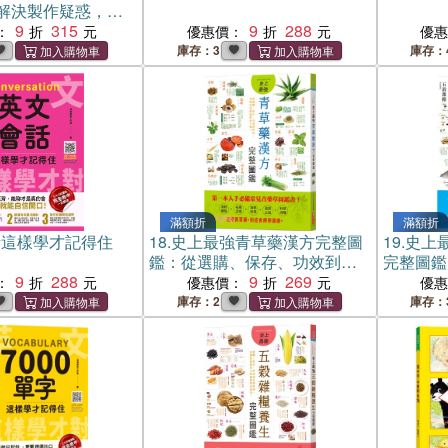
解決製作疑惑，
驟圖解，新手也能
9
315
9
288
：
優惠價：
優
！
庫存：3
庫存：
滿額折
滿額折
話這樣學才記得住
18.
史上最強青草藥漢方完整圖
19.
史上最
鑑：從選購、保存、功效到料
完整圖鑑
9
288
理，各種症狀都能對症下藥！
9
269
1000
：
優惠價：
優
聖經！
庫存：2
庫存：