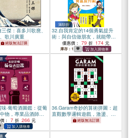
滿額折
繪三傑：喜多川歌麿、
32.
自我肯定的14個勇氣提升
、歌川廣重
術：與自信做朋友，就能帶來
無比勇氣，發現自己的亮點，
79
174
優惠價：
絕版無法訂購
激發孩子無限大潛能！
庫存：1
書
賞味‧葡萄酒圖鑑：從葡
36.
Garam奇妙的算術拼圖：超
中物，專業品酒師帶
直觀數學邏輯遊戲，激盪、啟
、學賞味、找好酒，
7
266
發你的腦力！
惠價：
絕版無法訂購
葡萄酒！(電子書)
書