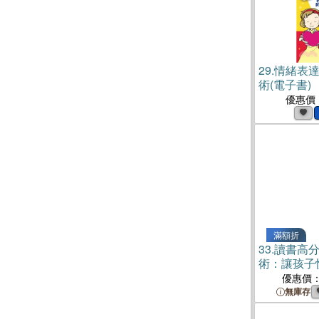
29.
情緒表達
術(電子書)
優惠價
滿額折
33.
讀書高分
術：讓孩子
玩不成癮，
優惠價
用圖記憶x
無庫存
盲點，培養