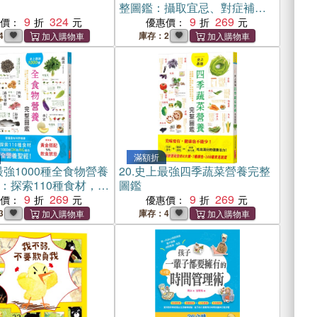
整圖鑑：攝取宜忌、對症補
9
324
充，正確選用身體所需保底維
9
269
惠價：
優惠價：
他命
4
庫存：2
滿額折
強1000種全食物營養
20.
史上最強四季蔬菜營養完整
：探索110種食材，
圖鑑
個OK和NG組合，全營養
9
269
9
269
惠價：
優惠價：
3
庫存：4