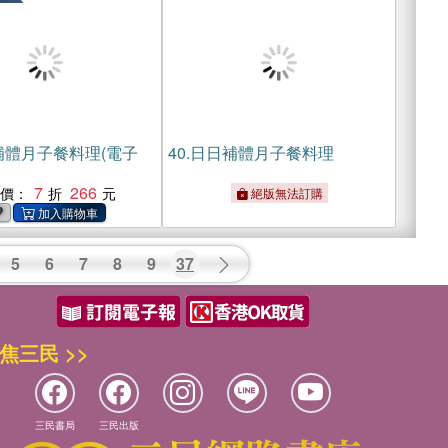
補體月子餐料理(電子
40.
日日補體月子餐料理
7
266
惠價：
絕版無法訂購
5
6
7
8
9
37
焦三民 >>
三民書局
三民出版