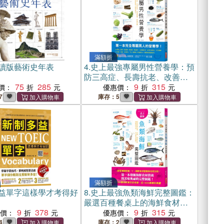
滿額折
讀版藝術史年表
4.
史上最強專屬男性營養學：預
防三高症、長壽抗老、改善便
75
285
祕、防癌保健，創造體內加倍
9
315
價：
優惠價：
驚人的營養力！
7
庫存：5
滿額折
益單字這樣學才考得好
8.
史上最強魚類海鮮完整圖鑑：
嚴選百種餐桌上的海鮮食材，
9
378
從食材的品種、產地、營養分
9
315
惠價：
優惠價：
析到飲食宜忌，一本完整全收
4
庫存：2