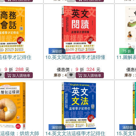
滿額折
75 折
這樣學才記得住
10.
英文閱讀這樣學才讀得懂
11.
圖解
9
288
9
324
：
優惠價：
優惠
庫存：4
庫存：
滿額折
滿額折
包這樣做：烘焙大師
14.
英文文法這樣學才記得住
15.
英文E