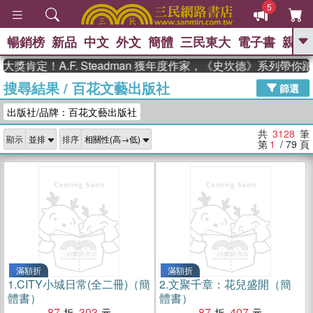
5
暢銷榜
新品
中文
外文
簡體
三民東大
電子書
親子
GO
肯定！A.F. Steadman 獲年度作家，《史坎德》系列帶你踏
搜尋結果
/
百花文藝出版社
、
、
熱搜：
東野圭吾
The Odyssey
篩選
、
、
父親節
如果歷史是一群喵
暑期
出版社/品牌：百花文藝出版社
、
、
推薦
國際布克獎 臺灣漫遊錄
方
、
、
念華
台灣的李登輝時代
數學女
共
3128
筆
顯示
排序
、
孩：黎曼猜想
偉大的迷走神經
第
1
/ 79
頁
滿額折
滿額折
1.
CITY小城日常(全二冊)（簡
2.
文聚千章：花兒盛開（簡
體書）
體書）
87
303
87
407