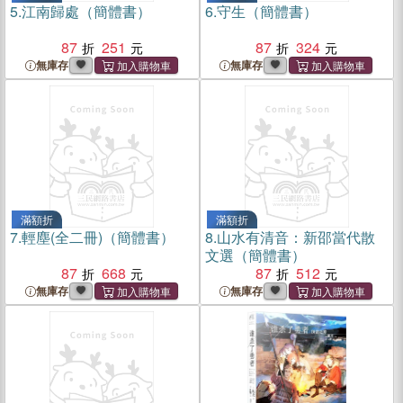
5.
江南歸處（簡體書）
6.
守生（簡體書）
87
251
87
324
無庫存
無庫存
滿額折
滿額折
7.
輕塵(全二冊)（簡體書）
8.
山水有清音：新邵當代散
文選（簡體書）
87
668
87
512
無庫存
無庫存