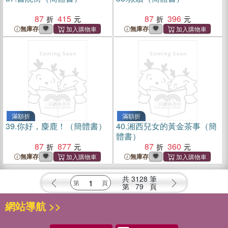
87
415
87
396
無庫存
無庫存
滿額折
滿額折
39.
你好，麋鹿！（簡體書）
40.
湘西兒女的黃金茶事（簡
體書）
87
877
87
360
無庫存
無庫存
共
3128
筆
第
79
頁
網站導航 >>