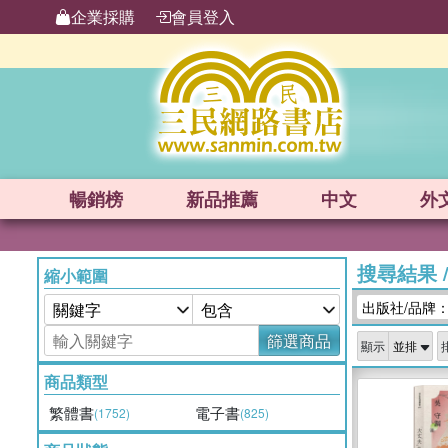
企業採購
會員登入
暢銷榜
新品
推薦
中文
外
搜尋結果
縮小範圍
出版社/品牌
篩選商品
顯示
商品類型
繁體書
電子書
(1752)
(825)