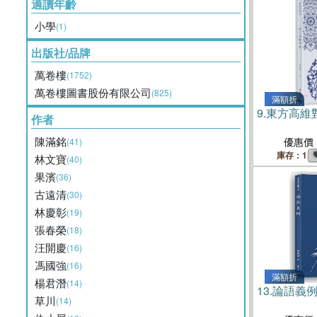
適讀年齡
小學
(1)
出版社/品牌
萬卷樓
(1752)
萬卷樓圖書股份有限公司
(825)
滿額折
9.
東方高維
作者
陳滿銘
優惠價
(41)
庫存：1
林文寶
(40)
果濱
(36)
古遠清
(30)
林慶彰
(19)
張春榮
(18)
汪開慶
(16)
馮國強
(16)
滿額折
楊君潛
(14)
13.
論語義
草川
(14)