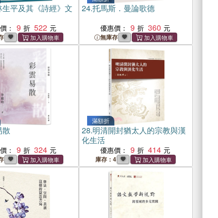
林生平及其《詩經》文
24.
托馬斯．曼論歌德
9
522
9
360
惠價：
優惠價：
存
無庫存
滿額折
易散
28.
明清開封猶太人的宗教與漢
化生活
9
324
9
414
惠價：
優惠價：
存
庫存：4