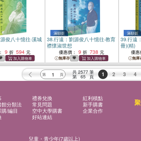
滿額折
滿額折
源俊八十憶往‧溪城
38.
行遠：劉源俊八十憶往‧教育
39.
行遠
襟懷淑世想
冊)(精)
9
594
9
738
：
優惠價：
優惠
無庫存
無庫
共
2577
筆
1
2
3
4
第
65
頁
募
禮券兌換
紅利積點
聚
書館分類法
常見問題
新手購書
購/編目
空中大學購書
企業合作
換
好站連結
兒童・青少年(7歲以上)