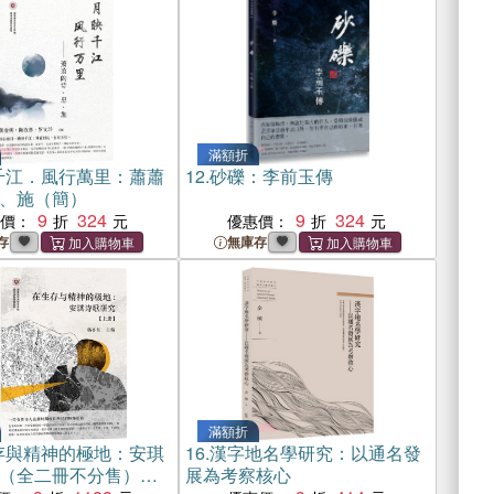
滿額折
千江．風行萬里：蕭蕭
12.
砂礫：李前玉傳
、施（簡）
9
324
9
324
惠價：
優惠價：
存
無庫存
滿額折
存與精神的極地：安琪
16.
漢字地名學研究：以通名發
（全二冊不分售）
展為考察核心