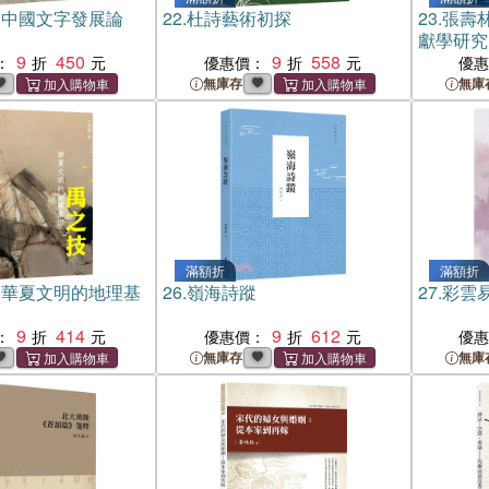
：中國文字發展論
22.
杜詩藝術初探
23.
張壽
獻學研究
9
450
9
558
：
優惠價：
優
無庫存
無庫
滿額折
滿額折
：華夏文明的地理基
26.
嶺海詩蹤
27.
彩雲
9
414
9
612
：
優惠價：
優
無庫存
無庫