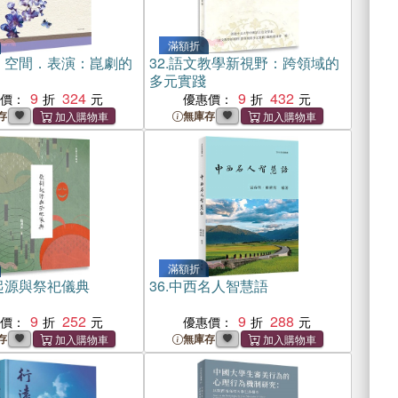
滿額折
．空間．表演：崑劇的
32.
語文教學新視野：跨領域的
多元實踐
9
324
9
432
惠價：
優惠價：
存
無庫存
滿額折
起源與祭祀儀典
36.
中西名人智慧語
9
252
9
288
惠價：
優惠價：
存
無庫存