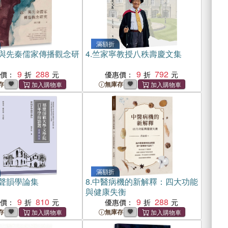
滿額折
與先秦儒家傳播觀念研
4.
竺家寧教授八秩壽慶文集
9
288
9
792
惠價：
優惠價：
存
無庫存
滿額折
聲韻學論集
8.
中醫病機的新解釋：四大功能
與健康失衡
9
810
9
288
惠價：
優惠價：
存
無庫存