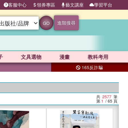
客服中心
領券專區
藝文講座
學習平台
進階搜尋
GO
子
文具選物
漫畫
教科考用
165反詐騙
共
2577
筆
第
1
/ 65
頁