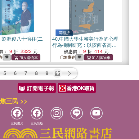
滿額折
：劉源俊八十憶往(二
40.
中國大學生審美行為的心理
行為機制研究：以陝西省高校
9
2322
大學生為樣本
9
414
價：
優惠價：
存
無庫存
5
6
7
8
9
65
焦三民 >>
三民書局
三民出版