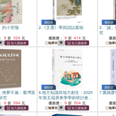
滿額折
滿額折
」的小苦惱
2.
《文選》學與訓詁叢稿
3.
「誠」
究
9
324
9
414
：
優惠價：
優
無庫存
無庫
滿額折
滿額折
，俠夢不滅：臺灣當
6.
地方知識與地方創生：2025
7.
厲揭齋
研究
年第五屆屏東學學術研討會論
9
594
文集
9
504
：
優惠價：
優
無庫存
無庫