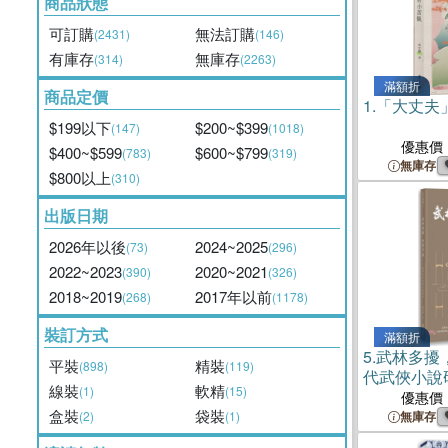
商品狀態
可訂購
無法訂購
(2431)
(146)
有庫存
無庫存
(314)
(2263)
滿額折
商品定價
1.
「大丈夫
$199以下
$200~$399
(147)
(1018)
優惠價
$400~$599
$600~$799
(783)
(319)
無庫存
$800以上
(310)
出版日期
2026年以後
2024~2025
(73)
(296)
2022~2023
2020~2021
(390)
(326)
2018~2019
2017年以前
(268)
(1178)
裝訂方式
滿額折
5.
武林多擾
平裝
精裝
(898)
(119)
代武俠小說
線裝
軟精
(1)
(15)
優惠價
盒裝
袋裝
(2)
(1)
無庫存