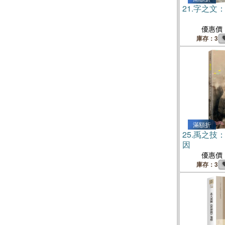
21.
字之文
優惠價
庫存：3
滿額折
25.
禹之技
因
優惠價
庫存：3