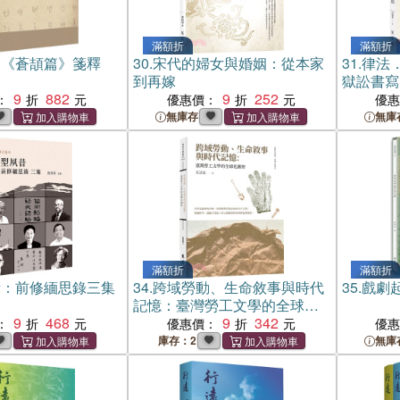
滿額折
滿額折
簡《蒼頡篇》箋釋
30.
宋代的婦女與婚姻：從本家
31.
律法
到再嫁
獄訟書寫
9
882
9
252
：
優惠價：
優
無庫存
無庫
滿額折
滿額折
昔：前修緬思錄三集
34.
跨域勞動、生命敘事與時代
35.
戲劇
記憶：臺灣勞工文學的全球化
9
468
觀察
9
342
：
優惠價：
優
庫存：2
無庫