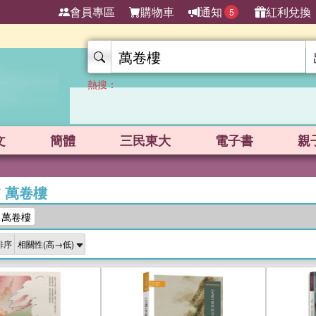
會員專區
購物車
通知
紅利兌換
5
熱搜：
文
簡體
三民東大
電子書
親
/
萬卷樓
：萬卷樓
排序