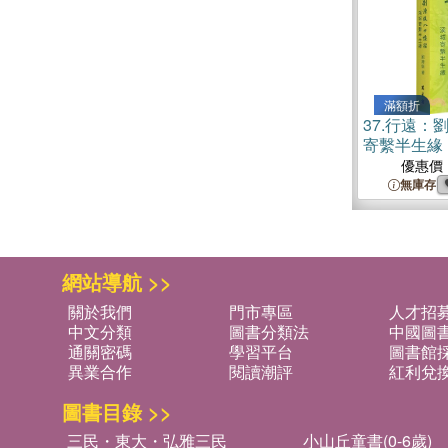
滿額折
37.
行遠：劉
寄繫半生緣
優惠價
無庫存
網站導航 >>
關於我們
門市專區
人才招
中文分類
圖書分類法
中國圖
通關密碼
學習平台
圖書館採
異業合作
閱讀潮評
紅利兌
圖書目錄 >>
三民・東大・弘雅三民
小山丘童書(0-6歲)