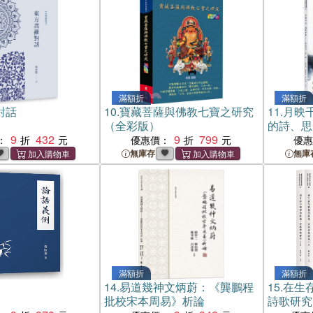
滿額折
滿額折
對話
10.
寶藏菩薩與佛教七寶之研究
11.
月映
（全彩版）
的詩、思
9
432
9
799
：
優惠價：
優
無庫存
無庫
滿額折
滿額折
例
14.
易道幾神文炳蔚：《龔鵬程
15.
在生
批校宋本周易》析論
詩歌研究