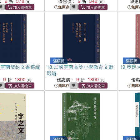
9
378
9
342
（簡體書
：
優惠價：
優惠
無庫存
無庫
滿額折
滿額折
國雲南契約文書選編
18.
民國雲南高等小學教育文獻
19.
琴定
選編
9
1800
9
1800
：
優惠價：
優
無庫存
無庫
滿額折
滿額折