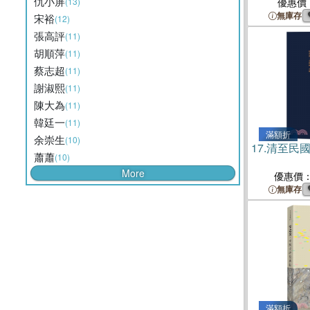
仇小屏
(13)
優惠價
無庫存
宋裕
(12)
張高評
(11)
胡順萍
(11)
蔡志超
(11)
謝淑熙
(11)
陳大為
(11)
韓廷一
(11)
滿額折
余崇生
(10)
17.
清至民
蕭蕭
(10)
More
優惠價
無庫存
滿額折