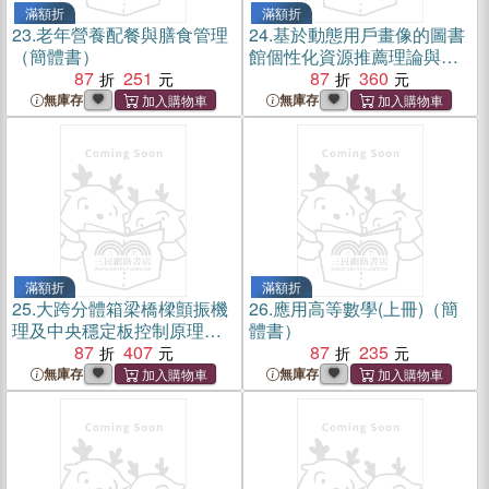
滿額折
滿額折
23.
老年營養配餐與膳食管理
24.
基於動態用戶畫像的圖書
（簡體書）
館個性化資源推薦理論與實
87
251
踐（簡體書）
87
360
無庫存
無庫存
滿額折
滿額折
25.
大跨分體箱梁橋樑顫振機
26.
應用高等數學(上冊)（簡
理及中央穩定板控制原理分
體書）
析（簡體書）
87
407
87
235
無庫存
無庫存