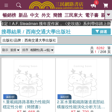
5
暢銷榜
新品
中文
外文
簡體
三民東大
電子書
親子
GO
.F. Steadman 獲年度作家，《史坎德》系列帶你踏上熱血
搜尋結果
/
西南交通大學出版社
、
熱搜：
東野圭吾
高希均教授回憶錄
篩選
、
、
、
The Odyssey
父親節
如果歷
出版社/品牌：西南交通大學出版社
、
、
史是一群喵
暑期推薦
國際布克
、
、
獎 臺灣漫遊錄
方念華
台灣的李
共
8282
筆
顯示
排序
、
、
登輝時代
數學女孩：黎曼猜想
第
1
/ 208
頁
偉大的迷走神經
滿額折
滿額折
1.
重載鐵路路基動力性能與
2.
富水重載鐵路隧道底部結
穩定性分析（簡體書）
構服役性能演化分析方法
87
668
（簡體書）
87
720