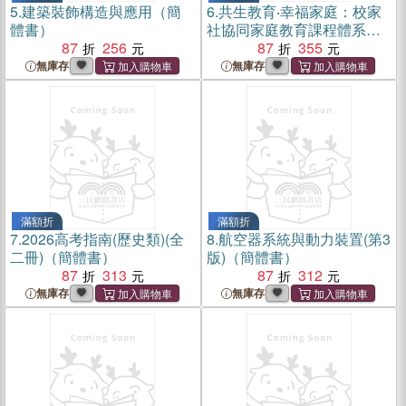
5.
建築裝飾構造與應用（簡
6.
共生教育‧幸福家庭：校家
體書）
社協同家庭教育課程體系建
87
256
構與實踐 （簡體書）
87
355
無庫存
無庫存
滿額折
滿額折
7.
2026高考指南(歷史類)(全
8.
航空器系統與動力裝置(第3
二冊)（簡體書）
版)（簡體書）
87
313
87
312
無庫存
無庫存