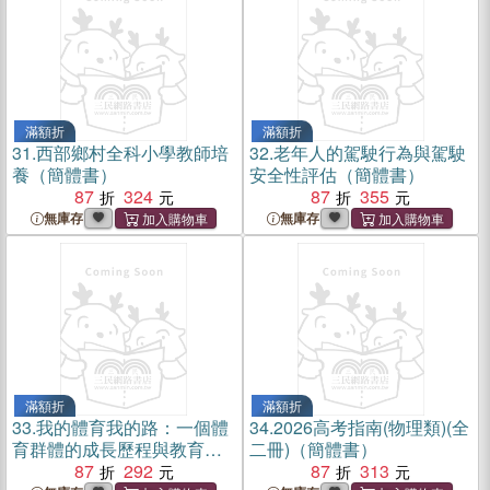
滿額折
滿額折
31.
西部鄉村全科小學教師培
32.
老年人的駕駛行為與駕駛
養（簡體書）
安全性評估（簡體書）
87
324
87
355
無庫存
無庫存
滿額折
滿額折
33.
我的體育我的路：一個體
34.
2026高考指南(物理類)(全
育群體的成長歷程與教育傳
二冊)（簡體書）
承（簡體書）
87
292
87
313