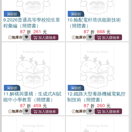
滿額折
滿額折
9.
2026普通高等學校招生章
10.
輸配電杆塔供能新技術
程彙編（簡體書）
（簡體書）
87
261
87
668
無庫存
無庫存
滿額折
滿額折
11.
解構與重構：生成式AI賦
12.
鐵路大型養路機械電氣控
能中小學教育（簡體書）
制技術（簡體書）
87
459
87
260
無庫存
無庫存