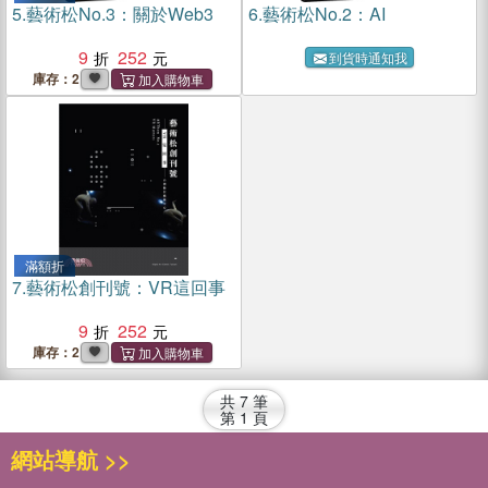
5.
藝術松No.3：關於Web3
6.
藝術松No.2：AI
9
252
到貨時通知我
庫存：2
滿額折
7.
藝術松創刊號：VR這回事
9
252
庫存：2
共
7
筆
第
1
頁
網站導航 >>