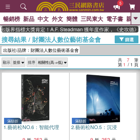
5
暢銷榜
新品
中文
外文
簡體
三民東大
電子書
親子
GO
出版界指標大獎肯定！A.F. Steadman 獲年度作家，《史坎
搜尋結果
/
財團法人數位藝術基金會
、
、
熱搜：
東野圭吾
The Odyssey
篩選
、
如果歷史是一群喵
國際布克獎 臺灣
出版社/品牌：財團法人數位藝術基金會
、
、
漫遊錄
方念華
台灣的李登輝時
、
、
代
數學女孩：黎曼猜想
偉大的
共
7
筆
顯示
排序
迷走神經
第
1
/ 1
頁
滿額折
滿額折
1.
藝術松NO.6：智能代理
2.
藝術松NO.5：沉浸
9
252
9
252