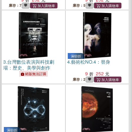
庫存：7
庫存：5
滿額折
3.
台灣數位表演與科技劇
4.
藝術松NO.4：替身
場：歷史、美學與創作
9
252
絕版無法訂購
庫存：2
滿額折