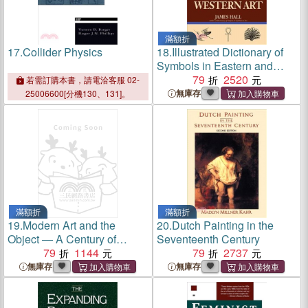
滿額折
17.
Collider Physics
18.
Illustrated Dictionary of
Symbols in Eastern and
Western Art
79
2520
若需訂購本書，請電洽客服 02-
無庫存
25006600[分機130、131]。
滿額折
滿額折
19.
Modern Art and the
20.
Dutch Painting in the
Object ― A Century of
Seventeenth Century
Changing Attitudes
79
1144
79
2737
無庫存
無庫存