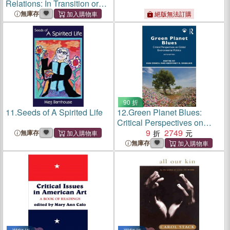
Relations: In Transition or
Crisis?
無庫存
絕版無法訂購
90 折
11.
Seeds of A Spirited Life
12.
Green Planet Blues:
Critical Perspectives on
Global Environmental
9
2749
無庫存
Politics, 6th Edition
無庫存