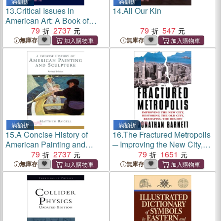
滿額折
滿額折
13.
Critical Issues in
14.
All Our Kin
American Art: A Book of
Readings
79
2737
79
547
無庫存
無庫存
滿額折
滿額折
15.
A Concise History of
16.
The Fractured Metropolis
American Painting and
─ Improving the New City,
Sculpture
79
2737
Restoring the Old City,
79
1651
Reshaping the Region
無庫存
無庫存