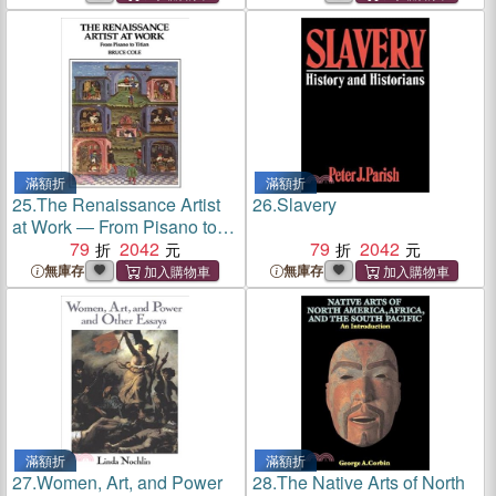
滿額折
滿額折
25.
The Renaissance Artist
26.
Slavery
at Work ― From Pisano to
Titian
79
2042
79
2042
無庫存
無庫存
滿額折
滿額折
27.
Women, Art, and Power
28.
The Native Arts of North