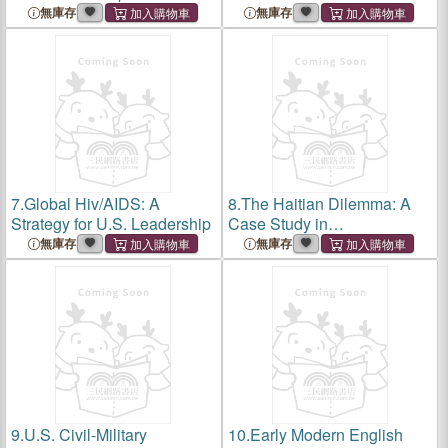
Issues
無庫存
無庫存
7.
Global Hiv/AIDS: A
8.
The Haitian Dilemma: A
Strategy for U.S. Leadership
Case Study in
Demographics,
無庫存
無庫存
Development, and U.S.
Foreign Policy
9.
U.S. Civil-Military
10.
Early Modern English