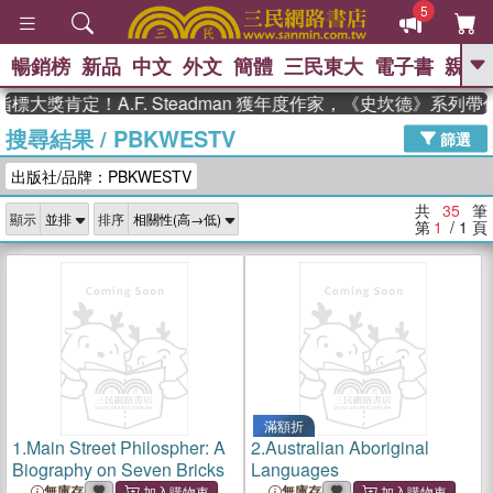
5
暢銷榜
新品
中文
外文
簡體
三民東大
電子書
親子
GO
肯定！A.F. Steadman 獲年度作家，《史坎德》系列帶你
搜尋結果
/
PBKWESTV
、
熱搜：
東野圭吾
高希均教授回憶錄
篩選
、
、
、
The Odyssey
父親節
如果歷
出版社/品牌：PBKWESTV
、
、
史是一群喵
暑期推薦
國際布克
、
、
獎 臺灣漫遊錄
方念華
台灣的李
共
35
筆
顯示
排序
、
、
登輝時代
數學女孩：黎曼猜想
第
1
/ 1
頁
偉大的迷走神經
滿額折
1.
Main Street Philospher: A
2.
Australian Aboriginal
Biography on Seven Bricks
Languages
無庫存
無庫存