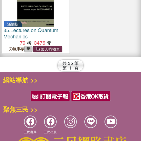
滿額折
35.
Lectures on Quantum
Mechanics
79
3476
無庫存
共
35
筆
第
1
頁
網站導航 >>
聚焦三民 >>
三民書局
三民出版