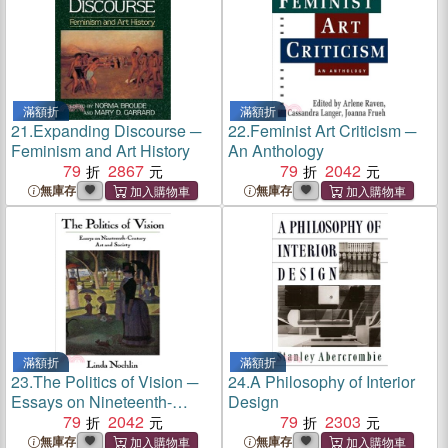
滿額折
滿額折
21.
Expanding Discourse ─
22.
Feminist Art Criticism ─
Feminism and Art History
An Anthology
79
2867
79
2042
無庫存
無庫存
滿額折
滿額折
23.
The Politics of Vision ─
24.
A Philosophy of Interior
Essays on Nineteenth-
Design
Century Art and Society
79
2042
79
2303
無庫存
無庫存