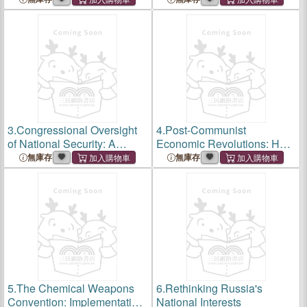
3.
Congressional Oversight
4.
Post-Communist
of National Security: A
Economic Revolutions: How
Mandate for Change
Big a Bang?
無庫存
無庫存
5.
The Chemical Weapons
6.
Rethinking Russia's
Convention: Implementation
National Interests