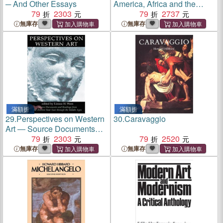
─ And Other Essays
America, Africa and the
79
2303
South Pacific: An
79
2737
Introduction
無庫存
無庫存
滿額折
滿額折
29.
Perspectives on Western
30.
Caravaggio
Art ― Source Documents
and Readings from the
79
2303
79
2520
Ancient Near East Through
無庫存
無庫存
the Middle Ages