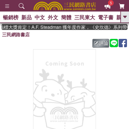
5
暢銷榜
新品
中文
外文
簡體
三民東大
電子書
親子
GO
標大獎肯定！A.F. Steadman 獲年度作家，《史坎德》系列
三民網路書店
、
熱搜：
東野圭吾
高希均教授回憶錄
、
、
、
The Odyssey
父親節
如果歷
評論
、
、
史是一群喵
暑期推薦
國際布克
、
、
獎 臺灣漫遊錄
方念華
台灣的李
、
、
登輝時代
數學女孩：黎曼猜想
偉大的迷走神經