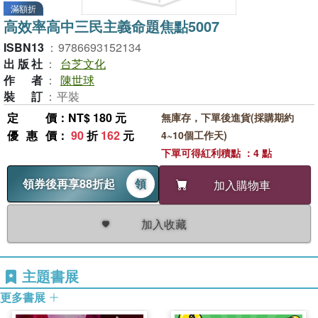
滿額折
高效率高中三民主義命題焦點5007
ISBN13
：
9786693152134
出版社
：
台芝文化
作者
：
陳世球
裝訂
：
平裝
定價
：NT$ 180 元
無庫存，下單後進貨(採購期約
優惠價
：
90
折
162
元
4~10個工作天)
下單可得紅利積點 ：4 點
領券後再享88折起
領
加入購物車
加入收藏
主題書展
更多書展