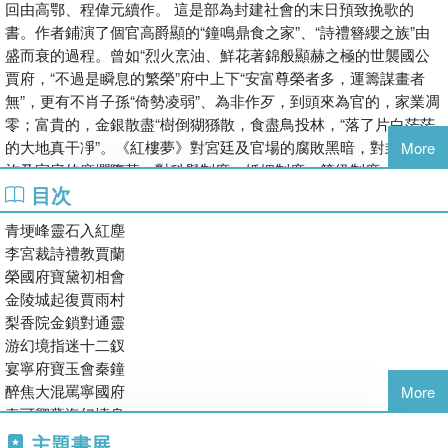
回由高鄂、程偉元續作。 這是部為封建社會的末日預致挽歌的
書。作者鋪演了個官高爵顯的“鐘鳴鼎食之家”、“詩禮簪纓之族”由
盛而衰的過程。曾如“烈火烹油、鮮花著錦般顯赫之極的世襲國公
賈府，“不過是瞬息的繁榮”府中上下“安富尊榮者多，運籌謀畫者
無”，更有不肖子孫“倚勢凌弱”、為非作歹，到頭來為官的，家業凋
零；富貴的，金銀散盡“樹倒猢猻散，食盡鳥投林，“落了片白茫茫
的大地真干凈”。《紅樓夢》對宮廷及官場的腐敗黑暗，對封建貴
More
族及家庭的糜爛墮落，對科舉制度、婚姻制度、等級制度、奴婢制
目次
度、程朱理學等進行了大膽的揭露與辛辣的批判，并對封建禮教的
叛逆者給予深刻同情與贊揚，因此為封建統治者所不容，遭到清廷
青埂峰靈石入紅塵
嚴禁。 但是，朝廷的禁令絲毫未能影響《紅樓夢》的光輝，也未
李宮裁詩禮教賈蘭
能阻止它流行。早在禁令發布之前，乾隆朝《紅樓夢》便已風行，
榮國府寶黛初相會
“幾于家置集”嘉慶時有“開談不說《紅樓夢》，讀盡詩書是枉然之
金陵城起復賈雨村
說。待到道光和同治年間，清廷發布對《紅樓夢》等書的禁令時，
梨香院金鎖對通靈
《紅樓夢》已是上至官僚士紳，下至庶民百姓，甚至足不出里闈的
游幻境指迷十二釵
閨中女子競相傳閱的部書了。而且還掀起了評點、研究熱，乃至形
宴寧府寶玉會秦鐘
成了門專門的學問紅學。清代大學者黃遵憲說它：乃開天辟地、從
醉焦大混罵寧國府
More
古到今第部好小說，當與日月爭光，萬古不磨。近代著名翻譯家林
秦可卿孽海幻情身
琴南則稱它是中國說部，登峰造極者。抽刀斷水水更流，這大概是
王鳳姐弄權鐵檻寺
主題書展
封建統治者始料不及的。 紅樓夢是中國文學史上的瑰寶，它的超