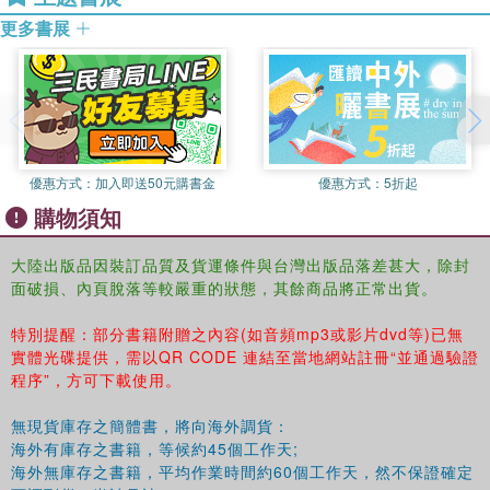
大觀園試才題對額
凡魅力也激發了畫家的靈感，當代著名工筆重彩畫家玉田的空前杰
更多書展
榮國府歸省慶元宵
作，用工筆畫手法將夢分作八十回，讓你輕松進入紅樓的綺麗世
賢襲人嬌嗔箴寶玉
界；這是前所未有的，八十幅畫從選材構思、經營布局、鉤勒渲
俏平兒軟語救賈璉
染、不燥不妄、妍麗中挾帶著清奇，嚴謹中蘊含著靈氣，令人耳目
西廂記妙詞通戲語
一新，是最難能可貴、最值得您珍藏傳世的好書，畫家的用心、用
滴翠亭楊妃戲彩蝶
功，可見一斑，愛書、愛畫、愛文學的你，千萬別再錯過了喲！
埋香冢飛燕泣殘紅
優惠方式：
加入即送50元購書金
優惠方式：
5折起
木石緣冤家兩聚頭
購物須知
齡官劃薔癡及局外
撕扇子作千金一笑
論陰陽湘云辨金麟
大陸出版品因裝訂品質及貨運條件與台灣出版品落差甚大，除封
面破損、內頁脫落等較嚴重的狀態，其餘商品將正常出貨。
弄唇舌嫡子承笞撻
王夫人納諫施甘露
特別提醒：部分書籍附贈之內容(如音頻mp3或影片dvd等)已無
林黛玉戲鸚瀟湘館
實體光碟提供，需以QR CODE 連結至當地網站註冊“並通過驗證
拆牢籠放雀梨香院
程序”，方可下載使用。
秋爽齋偶結海棠社
林瀟湘魁奪菊花詩
無現貨庫存之簡體書，將向海外調貨：
劉姥姥嬉游大觀園
海外有庫存之書籍，等候約45個工作天;
櫳翠庵茶品梅花雪
海外無庫存之書籍，平均作業時間約60個工作天，然不保證確定