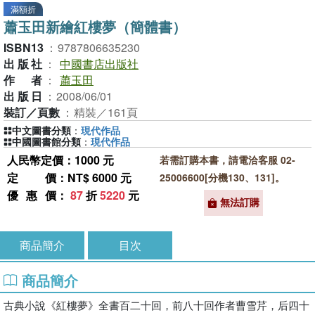
滿額折
蕭玉田新繪紅樓夢（簡體書）
ISBN13
：
9787806635230
出版社
：
中國書店出版社
作者
：
蕭玉田
出版日
：
2008/06/01
裝訂／頁數
：
精裝／161頁
中文圖書分類
：
現代作品
中國圖書館分類
：
現代作品
人民幣定價：1000 元
若需訂購本書，請電洽客服 02-
定價
：NT$ 6000 元
25006600[分機130、131]。
優惠價
：
87
折
5220
元
無法訂購
商品簡介
目次
商品簡介
古典小說《紅樓夢》全書百二十回，前八十回作者曹雪芹，后四十