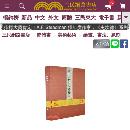
5
暢銷榜
新品
中文
外文
簡體
三民東大
電子書
親子
GO
指標大獎肯定！A.F. Steadman 獲年度作家，《史坎德》系
三民網路書店
簡體書
美術藝術
繪畫、書法、篆刻
、
熱搜：
東野圭吾
高希均教授回憶錄
、
、
、
The Odyssey
父親節
如果歷
評論
、
、
史是一群喵
暑期推薦
國際布克
、
、
獎 臺灣漫遊錄
方念華
台灣的李
、
、
登輝時代
數學女孩：黎曼猜想
偉大的迷走神經