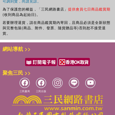
賈惜春圖繪大觀園
可調到貨，尚請見諒。
鴛鴦女誓絕鴛鴦偶
為了保護您的權益，「三民網路書店」
提供會員七日商品鑑賞期
呆霸王調情遭苦打
(收到商品為起始日)。
慕雅女雅集苦吟詩
若要辦理退貨，請在商品鑑賞期內寄回，且商品必須是全新狀態
琉璃世界白雪紅梅
與完整包裝(商品、附件、發票、隨貨贈品等)否則恕不接受退
薛小妹素雪映紅妝
貨。
暖香塢雅制春燈謎
勇晴雯病補雀金裘
敏探春興利除宿弊
網站導航 >>
慧紫鵑情辭試忙玉
杏子陰假鳳泣虛凰
投鼠忌器寶玉瞞贓
憨湘云醉眠芍藥梱
聚焦三民 >>
呆香菱酣斗夫妻蕙
壽怡紅群芳開夜宴
情小妹恥情歸地府
三民書局
三民出版
苦尤娘賺入大觀園
覺大限吞生金自逝
鴛鴦女無意遇鴛鴦
癡丫頭誤拾繡春囊