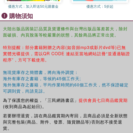
優惠方式：
加入即送50元購書金
優惠方式：
5折起
購物須知
大陸出版品因裝訂品質及貨運條件與台灣出版品落差甚大，除封
面破損、內頁脫落等較嚴重的狀態，其餘商品將正常出貨。
特別提醒：部分書籍附贈之內容(如音頻mp3或影片dvd等)已無
實體光碟提供，需以QR CODE 連結至當地網站註冊“並通過驗證
程序”，方可下載使用。
無現貨庫存之簡體書，將向海外調貨：
海外有庫存之書籍，等候約45個工作天;
海外無庫存之書籍，平均作業時間約60個工作天，然不保證確定
可調到貨，尚請見諒。
為了保護您的權益，「三民網路書店」
提供會員七日商品鑑賞期
(收到商品為起始日)。
若要辦理退貨，請在商品鑑賞期內寄回，且商品必須是全新狀態
與完整包裝(商品、附件、發票、隨貨贈品等)否則恕不接受退
貨。