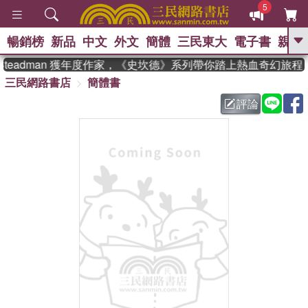
5
暢銷榜
新品
中文
外文
簡體
三民東大
電子書
親子
GO
Steadman 獲年度作家，《史坎德》系列帶你踏上熱血奇幻旅程
三民網路書店
簡體書
、
熱搜：
東野圭吾
高希均教授回憶錄
、
、
、
The Odyssey
父親節
如果歷
評論
、
、
史是一群喵
暑期推薦
國際布克
、
、
獎 臺灣漫遊錄
方念華
台灣的李
、
、
登輝時代
數學女孩：黎曼猜想
偉大的迷走神經