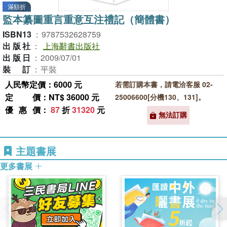
滿額折
監本纂圖重言重意互注禮記（簡體書）
ISBN13
：
9787532628759
出版社
：
上海辭書出版社
出版日
：
2009/07/01
裝訂
：
平裝
人民幣定價：6000 元
若需訂購本書，請電洽客服 02-
定價
：NT$ 36000 元
25006600[分機130、131]。
優惠價
：
87
折
31320
元
無法訂購
主題書展
更多書展