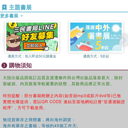
《水產生物繁育技術》適合水產養殖場技術和管理人員，以及水產
第二節 人工繁殖37
主題書展
相關專業大、中專院校師生參考閱讀。
第三節 魚苗培育40
更多書展
第四節 魚種培育42
第五節 病害防治43
第三章 鳊、魴的人工繁殖與育苗45
第一節 長春鳊45
第二節 團頭魴47
第三節 廣東魴49
優惠方式：
加入即送50元購書金
優惠方式：
5折起
第四章 羅非魚的繁殖與育苗55
購物須知
第五章 斑點叉尾鮰和長吻鮠的人工繁殖與育苗62
第一節 斑點叉尾62
第二節 長吻66
大陸出版品因裝訂品質及貨運條件與台灣出版品落差甚大，除封
面破損、內頁脫落等較嚴重的狀態，其餘商品將正常出貨。
第六章 胡子鯰類的人工繁殖與育苗72
第一節 胡子鯰72
特別提醒：部分書籍附贈之內容(如音頻mp3或影片dvd等)已無
第二節 革胡子鯰80
實體光碟提供，需以QR CODE 連結至當地網站註冊“並通過驗證
第七章 斑鱧、烏鱧的人工繁殖與育苗83
程序”，方可下載使用。
第一節 斑鱧的人工繁殖和種苗培育技術83
第二節 烏鱧的人工繁殖和種苗培育技術88
無現貨庫存之簡體書，將向海外調貨：
第八章 鱖的人工繁殖與育苗92
海外有庫存之書籍，等候約45個工作天;