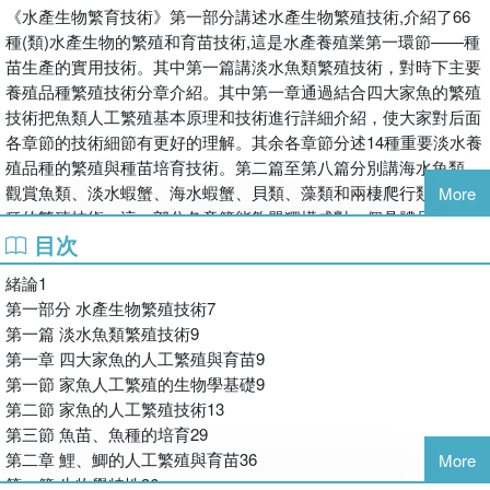
《水產生物繁育技術》第一部分講述水產生物繁殖技術,介紹了66
種(類)水產生物的繁殖和育苗技術,這是水產養殖業第一環節——種
苗生產的實用技術。其中第一篇講淡水魚類繁殖技術，對時下主要
養殖品種繁殖技術分章介紹。其中第一章通過結合四大家魚的繁殖
技術把魚類人工繁殖基本原理和技術進行詳細介紹，使大家對后面
各章節的技術細節有更好的理解。其余各章節分述14種重要淡水養
殖品種的繁殖與種苗培育技術。第二篇至第八篇分別講海水魚類、
觀賞魚類、淡水蝦蟹、海水蝦蟹、貝類、藻類和兩棲爬行類重要品
More
種的繁殖技術。這一部分各章節能夠單獨構成對一個具體品種進行
目次
種苗生產的指導或參考作用，也就是可以成為讀者可以檢索到的比
較完整的技術說明書。
緒論1
第二部分講述水產生物育種技術，為掌握了第一部分提供的若干技
第一部分 水產生物繁殖技術7
術要領的科技人員和生產技術人員提供進一步發展的技術幫助。掌
第一篇 淡水魚類繁殖技術9
握了若干品種繁殖、育苗技術后，總希望能進一步親自體驗育種工
第一章 四大家魚的人工繁殖與育苗9
作，或希望親自培育出新品種。本部分各章節分別介紹了傳統的和
第一節 家魚人工繁殖的生物學基礎9
現代前沿的遺傳育種技術，并簡要介紹了種質資源的保護方面的一
第二節 家魚的人工繁殖技術13
些知識。育種技術應用的效果，目前比較公認的看法是對這些技術
第三節 魚苗、魚種的培育29
組合應用能盡快達成育種目標，當然要根據育種材料或者說種質資
第二章 鯉、鯽的人工繁殖與育苗36
More
源的具體情況來選擇適用的技術或技術組合。
第一節 生物學特性36