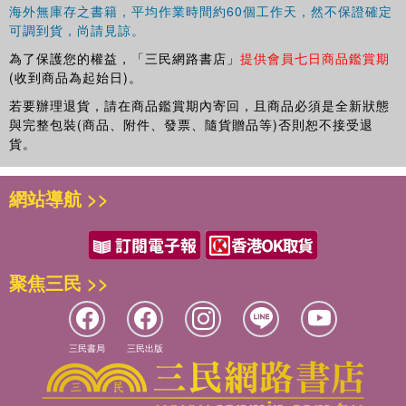
第九章 加州鱸魚的人工繁殖與育苗105
海外無庫存之書籍，平均作業時間約60個工作天，然不保證確定
可調到貨，尚請見諒。
第二篇 海水魚類繁殖技術111
為了保護您的權益，「三民網路書店」
提供會員七日商品鑑賞期
第一章 海水魚繁育設施與基本技術111
(收到商品為起始日)。
第一節 繁育場和設施的建設111
若要辦理退貨，請在商品鑑賞期內寄回，且商品必須是全新狀態
第二節 親魚培育117
與完整包裝(商品、附件、發票、隨貨贈品等)否則恕不接受退
第三節 催產119
貨。
第四節 孵化122
第五節 種苗培育126
第二章 鯔、梭魚類的人工繁殖與育苗131
網站導航 >>
第三章 花鱸和尖吻鱸的人工繁殖與育苗133
第四章 石斑魚類的人工繁殖與育苗135
第五章 卵形鯧鲹的人工繁殖與育苗138
第六章 軍曹魚的人工繁殖與育苗141
聚焦三民 >>
第七章 石首魚類的人工繁殖與育苗143
第八章 鯛科、笛鯛科與石鱸科魚類繁殖與育苗145
第九章 牙鲆和大菱鲆的人工繁殖與育苗148
三民書局
三民出版
第三篇 觀賞魚類繁殖技術151
第一章 錦鯉的繁殖與育苗152