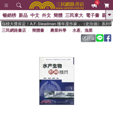
5
暢銷榜
新品
中文
外文
簡體
三民東大
電子書
親子
GO
標大獎肯定！A.F. Steadman 獲年度作家，《史坎德》系列
三民網路書店
簡體書
農業科學
水產、漁業
、
熱搜：
東野圭吾
高希均教授回憶錄
、
、
、
The Odyssey
父親節
花開錦
評論
、
、
、
繡
暑期推薦
方念華
台灣的
、
李登輝時代
數學女孩：黎曼猜想
、
、
偉大的迷走神經
如果歷史是一
、
群喵
臺灣漫遊錄