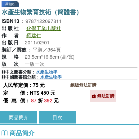
滿額折
水產生物繁育技術（簡體書）
ISBN13
：
9787122097811
出版社
：
化學工業出版社
作者
：
羅建仁
出版日
：
2011/02/01
裝訂／頁數
：
平裝／364頁
規格
：
23.5cm*16.8cm (高/寬)
版次
：
一版一次
中文圖書分類
：
水產生物學
中國圖書館分類
：
水產生物學
人民幣定價：75 元
絕版無法訂購
定價
：NT$ 450 元
無法訂購
優惠價
：
87
折
392
元
商品簡介
目次
商品簡介