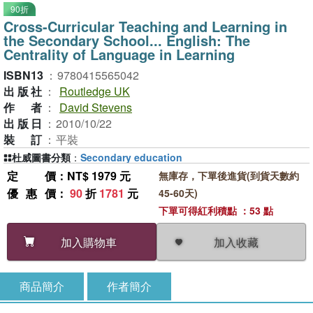
90折
Cross-Curricular Teaching and Learning in
the Secondary School... English: The
Centrality of Language in Learning
ISBN13
：
9780415565042
出版社
：
Routledge UK
作者
：
David Stevens
出版日
：
2010/10/22
裝訂
：
平裝
杜威圖書分類
：
Secondary education
定價
：NT$ 1979 元
無庫存，下單後進貨(到貨天數約
優惠價
：
90
折
1781
元
45-60天)
下單可得紅利積點 ：53 點
加入收藏
加入購物車
商品簡介
作者簡介