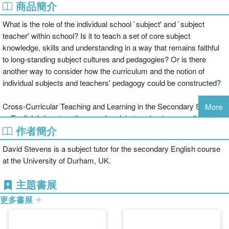
商品簡介
What is the role of the individual school `subject' and `subject
teacher' within school? Is it to teach a set of core subject
knowledge, skills and understanding in a way that remains faithful
to long-standing subject cultures and pedagogies? Or is there
another way to consider how the curriculum and the notion of
individual subjects and teachers' pedagogy could be constructed?
Cross-Curricular Teaching and Learning in the Secondary School
More
... English brings together ongoing debates about personalised
作者簡介
learning, creativity and ICT in education to establish a clear
theoretical framework for cross-curricular teaching and learning in
David Stevens is a subject tutor for the secondary English course
English and literacy. Presenting an appropriate pedagogy for cross-
at the University of Durham, UK.
curricular teaching that draws on this framework, it promotes
radical new approaches to English teaching as part of a widened
主題書展
curriculum through practical examples and theoretical discussions
更多書展
blended with engaging stories of current practice.
With links to other curriculum subjects and current education policy