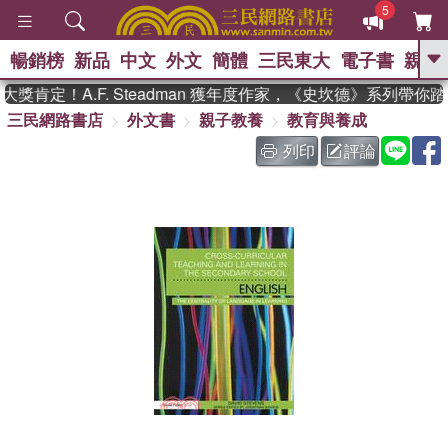
5
暢銷榜
新品
中文
外文
簡體
三民東大
電子書
親子
GO
獎肯定！A.F. Steadman 獲年度作家，《史坎德》系列帶你
三民網路書店
外文書
親子教養
教育與養成
、
熱搜：
東野圭吾
高希均教授回憶錄
、
、
、
The Odyssey
父親節
如果歷
列印
評論
、
、
史是一群喵
暑期推薦
國際布克
、
、
獎 臺灣漫遊錄
方念華
台灣的李
、
、
登輝時代
數學女孩：黎曼猜想
偉大的迷走神經