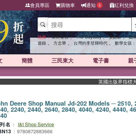
會員專區
購物車
通知
紅利兌換
5
、
、
、
熱搜：
東野圭吾
The Odyssey
父親節
如
、
、
、
遊錄
方念華
台灣的李登輝時代
數學女孩：
文
簡體
三民東大
電子書
親
英國出版界指標大獎肯定
hn Deere Shop Manual Jd-202 Models ─ 2510, 
40, 2240, 2440, 2640, 2840, 4040, 4240, 4440, 4
840
列名
：
I&t Shop Service
BN13
：
9780872883666