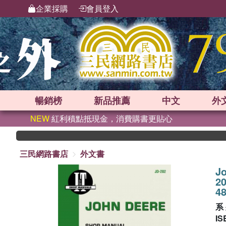
企業採購
會員登入
暢銷榜
新品
推薦
中文
外
NEW
紅利積點抵現金，消費購書更貼心
三民網路書店
外文書
Jo
20
4
系
IS