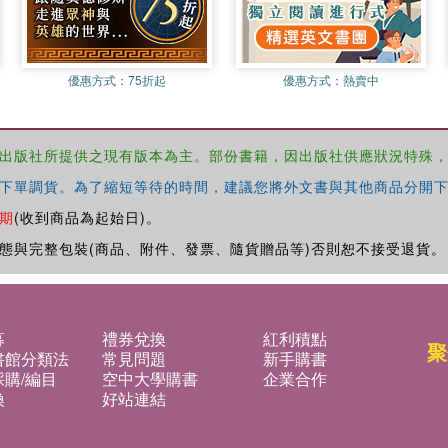
優惠方式：
75折起
優惠方式：
熱賣中
出版社所提供之現有版本為主。部份書籍，因出版社供應狀況特殊
下單調貨。為了縮短等待的時間，建議您將外文書與其他商品分開下
期
(收到商品為起始日)。
態與完整包裝(商品、附件、發票、隨貨贈品等)否則恕不接受退貨。
募
禮券兌換
紅利積點
聚
書館分類法
常見問題
新手購書
購/編目
空中大學購書
企業合作
換
好站連結