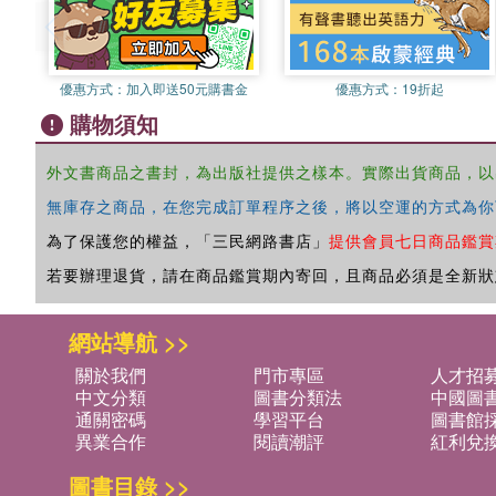
優惠方式：
加入即送50元購書金
優惠方式：
19折起
購物須知
外文書商品之書封，為出版社提供之樣本。實際出貨商品，以
無庫存之商品，在您完成訂單程序之後，將以空運的方式為你
為了保護您的權益，「三民網路書店」
提供會員七日商品鑑賞
若要辦理退貨，請在商品鑑賞期內寄回，且商品必須是全新狀
網站導航 >>
關於我們
門市專區
人才招
中文分類
圖書分類法
中國圖
通關密碼
學習平台
圖書館採
異業合作
閱讀潮評
紅利兌
圖書目錄 >>