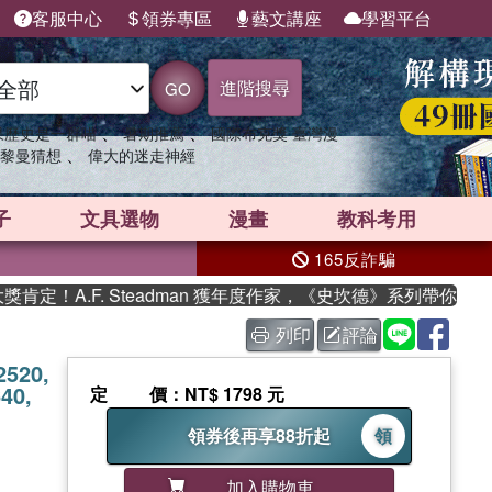
客服中心
領券專區
藝文講座
學習平台
進階搜尋
GO
、
、
果歷史是一群喵
暑期推薦
國際布克獎 臺灣漫
、
黎曼猜想
偉大的迷走神經
子
文具選物
漫畫
教科考用
165反詐騙
！A.F. Steadman 獲年度作家，《史坎德》系列帶你踏上熱
列印
評論
2520,
640,
定價
：NT$ 1798 元
領券後再享88折起
領
加入購物車