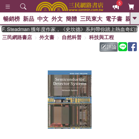
5
暢銷榜
新品
中文
外文
簡體
三民東大
電子書
親子
GO
. Steadman 獲年度作家，《史坎德》系列帶你踏上熱血奇幻旅
三民網路書店
外文書
自然科普
科技與工程
、
熱搜：
東野圭吾
高希均教授回憶錄
、
、
、
The Odyssey
父親節
如果歷
評論
、
、
史是一群喵
暑期推薦
國際布克
、
、
獎 臺灣漫遊錄
方念華
台灣的李
、
、
登輝時代
數學女孩：黎曼猜想
偉大的迷走神經