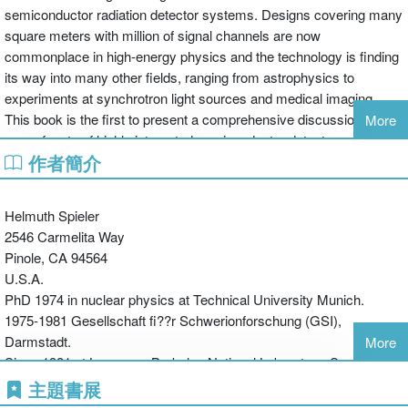
semiconductor radiation detector systems. Designs covering many
square meters with million of signal channels are now
commonplace in high-energy physics and the technology is finding
its way into many other fields, ranging from astrophysics to
experiments at synchrotron light sources and medical imaging.
This book is the first to present a comprehensive discussion of the
More
many facets of highly integrated semiconductor detectors systems,
作者簡介
covering sensors, signal processing, transistors, and circuits, low-
noise electronics, and radiation effects. The diversity of design
approaches is illustrated in a chapter describing systems in high-
Helmuth Spieler
energy physics, astronomy, and astrophysics. Finally, a chapter
2546 Carmelita Way
"Why Things Don't Work" discusses common pitfalls. Profusely
Pinole, CA 94564
illustrated, this book includes comprehensive discussions of
U.S.A.
sensors, signal processing, and electronics. Including fine tutorial
PhD 1974 in nuclear physics at Technical University Munich.
material, it provides a unique reference in a key area of modern
1975-1981 Gesellschaft fi??r Schwerionforschung (GSI),
science.
Darmstadt.
More
Since 1981 at Lawrence Berkeley National Laboratory. Senior
Physicist in the Physics Division.
主題書展
Extensive experience both as a user and designer of advanced