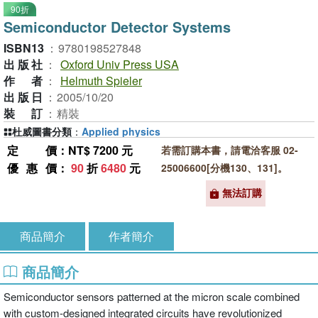
90折
Semiconductor Detector Systems
ISBN13
：
9780198527848
出版社
：
Oxford Univ Press USA
作者
：
Helmuth Spieler
出版日
：
2005/10/20
裝訂
：
精裝
杜威圖書分類
：
Applied physics
定價
：NT$ 7200 元
若需訂購本書，請電洽客服 02-
優惠價
：
90
折
6480
元
25006600[分機130、131]。
無法訂購
商品簡介
作者簡介
商品簡介
Semiconductor sensors patterned at the micron scale combined
with custom-designed integrated circuits have revolutionized