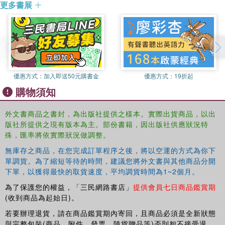
更多書展
detector systems, primarily in high energy physics. Over two
decades experience in developing novel semiconductor detector
systems for forefront experiments. Is internationally known for his
lectures on detectors, signal processing, and electronics. Has
served as a technical and project reviewer for major detectors in
the U.S., Europe, and Japan, both for high energy physics and
優惠方式：
加入即送50元購書金
優惠方式：
19折起
astrophysics experiments.
購物須知
外文書商品之書封，為出版社提供之樣本。實際出貨商品，以出
版社所提供之現有版本為主。部份書籍，因出版社供應狀況特
殊，匯率將依實際狀況做調整。
無庫存之商品，在您完成訂單程序之後，將以空運的方式為你下
單調貨。為了縮短等待的時間，建議您將外文書與其他商品分開
下單，以獲得最快的取貨速度，平均調貨時間為1~2個月。
為了保護您的權益，「三民網路書店」
提供會員七日商品鑑賞期
(收到商品為起始日)。
若要辦理退貨，請在商品鑑賞期內寄回，且商品必須是全新狀態
與完整包裝(商品、附件、發票、隨貨贈品等)否則恕不接受退