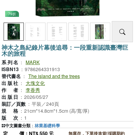
79折
神木之島紀錄片幕後追尋：一段重新認識臺灣巨
木的旅程
系列名
：
MARK
ISBN13
：
9786264331913
替代書名
：
The island and the trees
出版社
：
大塊文化
作者
：
李香秀
出版日
：
2026/05/27
裝訂／頁數
：
平裝／240頁
規格
：
21cm*14.8cm*1.5cm (高/寬/厚)
版次
：
1
中文圖書分類
：
林業基礎科學
定價
：NT$ 550 元
無庫存，下單後進貨(採購期約