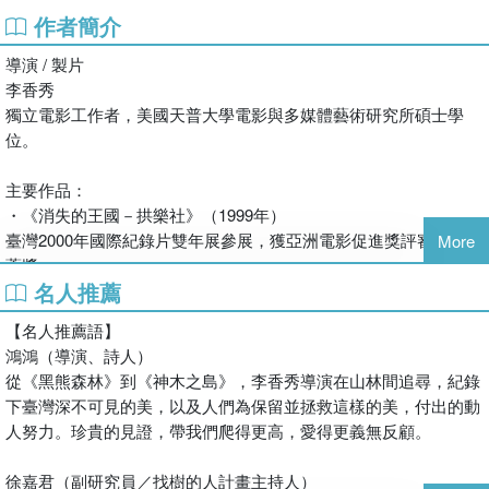
作者簡介
徐嘉君 副研究員／找樹的人計畫主持人
黃建業 電影學者／影評人
導演 / 製片
鴻鴻 導演/詩人
李香秀
感動推薦―― 按姓氏筆畫排序
獨立電影工作者，美國天普大學電影與多媒體藝術研究所碩士學
位。
「英國植物採集家威爾遜於1918年寫下的文字深深吸引著我。自
主要作品：
此，我渴望在臺灣高山有這樣與巨木的美麗際遇。拍攝後，我的驚
・《消失的王國－拱樂社》（1999年）
嘆聲未曾停歇。何其榮幸，我是極少數仰望神殿的人群之一。百歲
臺灣2000年國際紀錄片雙年展參展，獲亞洲電影促進獎評審特別推
More
或千歲神木的消失有其人為或自然因素，能以鏡頭印刻她的巍峨身
薦獎
影，是我的榮耀。」――李香秀導演
名人推薦
・《南方澳海洋紀事》（2004年）
臺北2004年金馬獎紀錄片競賽最佳紀錄片作品
你知道嗎？
【名人推薦語】
日本2005年山形國際紀錄片雙年展亞洲新浪潮專題參展作品
臺灣這座島嶼的森林覆蓋率高達60.71%，估計有約9億棵樹與島上
鴻鴻（導演、詩人）
・《黑熊森林》（2016年）
的人們共生。從海岸到高山，森林構成了這座島嶼最深邃而壯麗的
從《黑熊森林》到《神木之島》，李香秀導演在山林間追尋，紀錄
獲2017年桃園電影節臺灣獎首獎
風景。
下臺灣深不可見的美，以及人們為保留並拯救這樣的美，付出的動
然而，在過去百年間，巨木消失的速度卻令人難以想像。
人努力。珍貴的見證，帶我們爬得更高，愛得更義無反顧。
臺灣島嶼曾歷經兩次大規模森林砍伐。那些曾經矗立天地、被人仰
望如神殿般的巨木與神木，如今是否仍然存在？在廣袤而深邃的山
徐嘉君（副研究員／找樹的人計畫主持人）