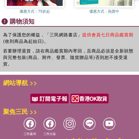
來自北半球島嶼的故事：從伐木到禁伐的臺灣
如何攀上高聳入雲的巨樹，實際測量它們的真實高度？
優惠方式：
75折起
優惠方式：
熱賣中
這些問題的答案，正隱藏在一次次深入山林的探索之中。
購物須知
第四章 生態臺灣
本書在紀錄片之外，以圖文並茂的延伸補述，讓讀者得以更深入地
巨木與它們的故事
為了保護您的權益，「三民網路書店」
提供會員七日商品鑑賞期
理解這場追尋巨木的旅程。透過細緻的文字與多位找樹達人的完整
霧林島嶼
(收到商品為起始日)。
訪談，記錄下這些熱愛臺灣的人，如何以滿懷熱忱的行動走進山
附錄：神木樹種圖鑑
林，如何在一次次探索與討論之中，逐步拼湊出巨木存在的線索。
若要辦理退貨，請在商品鑑賞期內寄回，且商品必須是全新狀態
這不只是尋找巨木的過程，更是一段重新看見臺灣森林的旅程。
與完整包裝(商品、附件、發票、隨貨贈品等)否則恕不接受退
貨。
那些仍然矗立天地之間的巨木，提醒著我們：這片島嶼的森林，仍
在呼吸，也仍在等待被看見。
網站導航 >>
這些珍貴的紀錄與故事，值得讀者一再品味，也值得長久珍藏。
關於《神木之島》電影紀錄片
聚焦三民 >>
過去百年間，巨木消失的速度令人難以想像。
臺灣島嶼歷經兩次大規模森林砍伐，巨木與神木是否仍然存在？
致力於尋找臺灣最高樹的團隊，將揭開這一謎題。
三民書局
三民出版
臺灣島嶼的森林覆蓋率達60.71%，估計有約9億棵樹與島上的人們