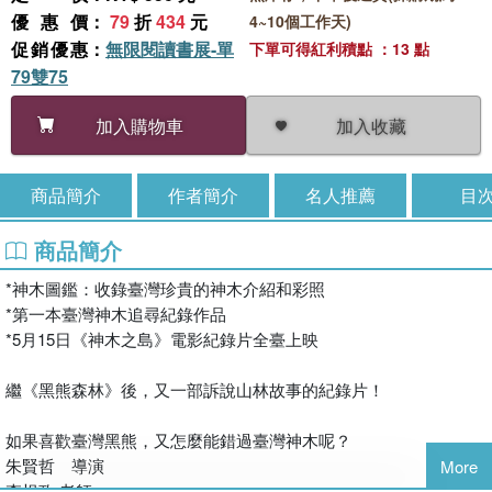
優惠價
：
79
折
434
元
4~10個工作天)
促銷優惠
：
無限閱讀書展-單
下單可得紅利積點 ：13 點
79雙75
加入收藏
加入購物車
商品簡介
作者簡介
名人推薦
目
商品簡介
*神木圖鑑：收錄臺灣珍貴的神木介紹和彩照
*第一本臺灣神木追尋紀錄作品
*5月15日《神木之島》電影紀錄片全臺上映
繼《黑熊森林》後，又一部訴說山林故事的紀錄片！
如果喜歡臺灣黑熊，又怎麼能錯過臺灣神木呢？
朱賢哲 導演
More
李根政 老師