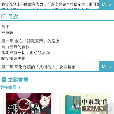
林之中，它們是否仍靜靜守望著這片土地？
我常說登山不能靠意志力，不過李導完全打破定律，而且她還是強
More
為了尋找答案，一群人走進山林。
運的晴天娃娃，每次有她參加的長程找樹的天氣都很好。我想，一
目次
定是福爾摩沙的山神與樹神也很期待她的大作吧！
費時五年
一段追尋神木的過程
自序
朱賢哲（導演）
一段重新看見寶島臺灣森林的旅程
推薦語
臺灣高山無止盡的林相裡，李香秀導演沿著溪流、時間與意志，穿
因著對臺灣的愛，香秀導演自2021年1月展開《神木之島》攝製計
梭在巨木古老生命裡。《神木之島》畫面壯闊而敬畏，引領我們反
第一章 走在「認識臺灣」的路上
畫，記錄一個致力於尋找臺灣最高樹的團體――「找樹的人」。他
覆探尋人類與大自然的關係。
自由空氣的創作
們深入人跡罕至的高山森林，只為追尋那些仍然矗立天地之間的巨
孤獨成就一切，但必須承擔
木身影。
黃建業（電影學者／影評人）
關於攝製團隊
影片拍攝足跡跨越臺灣多處深山地帶：丹大林道卡社溪流域、卡阿
認識李香秀是在她拍《拱樂社～消失的王國》的時候，該片大量網
More
第二章 締造奇蹟的「找樹的人」及其群象
郎溪、大安溪上游、邊吉岩泰崗溪、桃山詩倫山區域、大雪山林
羅了早期臺語歌仔戲影片發展的鼎盛時期狀況，其實也是在電影資
攀樹的女中豪傑―徐嘉君
道、大鬼湖暨本野山，以及棲蘭山區。
料館，搶救臺語電影影人口述歷史時候，幫了大忙。如今己成為極
找樹計畫啟動：尋找百尺高的巨木為起點
主題書展
鏡頭不僅記錄找樹過程中的艱難探索，也拍攝了桃山神木等身照的
重要的臺語影人映像資料記錄。
a.高手雲集的找樹團隊
拍攝過程，以及索道木解綱索的歷史紀錄。那些埋藏在森林深處的
眾所周知，紀錄影人大都奠基在：一份對流逝中現實的珍惜感情。
更多書展
b.王驥魁老師及他的研究生們―找樹計畫幕後功臣
故事，透過影像與紀錄，再次被看見。
李香秀從戲曲轉移到大自然的感情，也是一種理所當然的走向。
c.「撞到月亮的樹」故事原型―魯凱族人賴孟傳的少年記事
然而，尋找巨木並不只是一次單純的登山。
《南方澳海洋紀事》、《黑熊森林》、《神木之島》，每部都是她
究竟――
創作經年，不辭勞苦，上山下海的力作，對臺灣大自然的細心觀察
第三章 兩個島嶼的故事：北半球的臺灣與南半球馬斯塔尼亞
找樹團隊如何在廣袤山林中尋獲巨木？
和愛，敬佩之餘同時也誠心強烈推薦！
來自南半球島嶼的故事：沒有樹就會迷失的Steve
如何在行程開始之前預測巨木的高度？