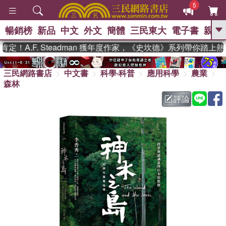
5
暢銷榜
新品
中文
外文
簡體
三民東大
電子書
親子
GO
！A.F. Steadman 獲年度作家，《史坎德》系列帶你踏上熱
、
熱搜：
東野圭吾
高希均教授回憶錄
、
、
、
三民網路書店
中文書
科學‧科普
應用科學
農業
The Odyssey
父親節
如果歷
、
、
森林
史是一群喵
暑期推薦
國際布克
、
、
獎 臺灣漫遊錄
方念華
台灣的李
評論
、
、
登輝時代
數學女孩：黎曼猜想
偉大的迷走神經