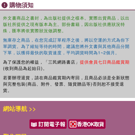
購物須知
this a truly invaluable resource and guide to a way of
thinking that many see as the way to a better tomorrow.
外文書商品之書封，為出版社提供之樣本。實際出貨商品，以出
版社所提供之現有版本為主。部份書籍，因出版社供應狀況特
殊，匯率將依實際狀況做調整。
無庫存之商品，在您完成訂單程序之後，將以空運的方式為你下
單調貨。為了縮短等待的時間，建議您將外文書與其他商品分開
下單，以獲得最快的取貨速度，平均調貨時間為1~2個月。
為了保護您的權益，「三民網路書店」
提供會員七日商品鑑賞期
(收到商品為起始日)。
若要辦理退貨，請在商品鑑賞期內寄回，且商品必須是全新狀態
與完整包裝(商品、附件、發票、隨貨贈品等)否則恕不接受退
貨。
網站導航 >>