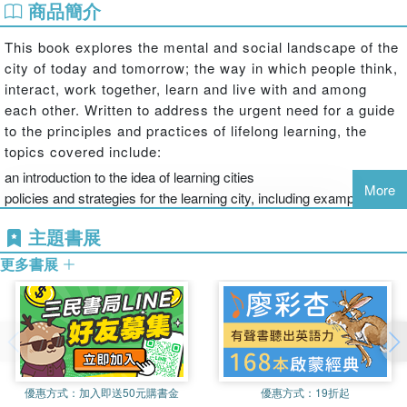
商品簡介
This book explores the mental and social landscape of the
city of today and tomorrow; the way in which people think,
interact, work together, learn and live with and among
each other. Written to address the urgent need for a guide
to the principles and practices of lifelong learning, the
topics covered include:
an introduction to the idea of learning cities
More
policies and strategies for the learning city, including examples form
around the world
主題書展
how to activate learning, involve stakeholders and encourage
citizen participation in a learning city or region.
更多書展
Written by one of the world's foremost thinkers in the field,
this book is highly readable and easily accessible to
anyone interested in the issues addressed. Workers in
local, regional and national government, academics and
students of lifelong learning, in addition to anyone with an
優惠方式：
加入即送50元購書金
優惠方式：
19折起
interest in the future of cities and communities will find