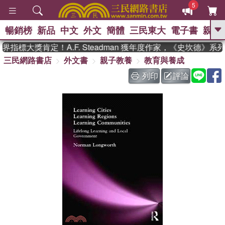
5
暢銷榜
新品
中文
外文
簡體
三民東大
電子書
親子
GO
指標大獎肯定！A.F. Steadman 獲年度作家，《史坎德》系
三民網路書店
外文書
親子教養
教育與養成
、
、
熱搜：
東野圭吾
The Odyssey
、
、
父親節
如果歷史是一群喵
暑期
列印
評論
、
、
推薦
國際布克獎 臺灣漫遊錄
方
、
、
念華
台灣的李登輝時代
數學女
、
孩：黎曼猜想
偉大的迷走神經