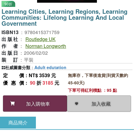
90折
Learning Cities, Learning Regions, Learning
Communities: Lifelong Learning And Local
Government
ISBN13
：
9780415371759
出版社
：
Routledge UK
作者
：
Norman Longworth
出版日
：
2006/02/02
裝訂
：
平裝
杜威圖書分類
：
Adult edutation
定價
：NT$ 3539 元
無庫存，下單後進貨(到貨天數約
優惠價
：
90
折
3185
元
45-60天)
下單可得紅利積點 ：95 點
加入收藏
加入購物車
商品簡介