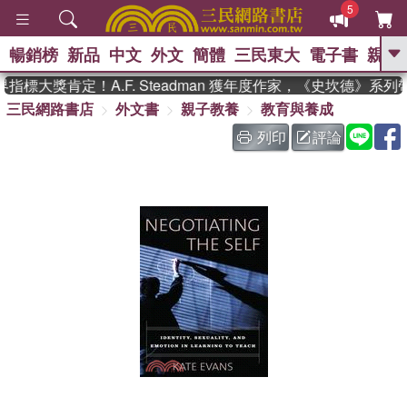
5
暢銷榜
新品
中文
外文
簡體
三民東大
電子書
親子
GO
標大獎肯定！A.F. Steadman 獲年度作家，《史坎德》系列
三民網路書店
外文書
親子教養
教育與養成
、
熱搜：
東野圭吾
高希均教授回憶錄
、
、
、
The Odyssey
父親節
如果歷
列印
評論
、
、
史是一群喵
暑期推薦
國際布克
、
、
獎 臺灣漫遊錄
方念華
台灣的李
、
、
登輝時代
數學女孩：黎曼猜想
偉大的迷走神經