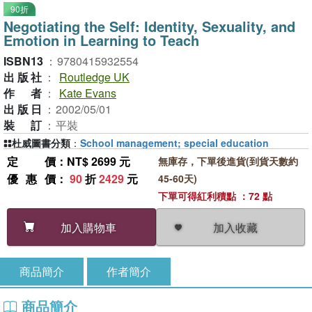
90折
Negotiating the Self: Identity, Sexuality, and
Emotion in Learning to Teach
ISBN13
：
9780415932554
出版社
：
Routledge UK
作者
：
Kate Evans
出版日
：
2002/05/01
裝訂
：
平裝
杜威圖書分類
：
School management; special education
定價
：NT$ 2699 元
無庫存，下單後進貨(到貨天數約
優惠價
：
90
折
2429
元
45-60天)
下單可得紅利積點 ：72 點
加入收藏
加入購物車
商品簡介
作者簡介
商品簡介