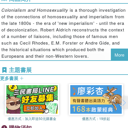
Colonialism and Homosexuality
is a thorough investigation
of the connections of homosexuality and imperialism from
the late 1800s - the era of 'new imperialism' - until the era
of decolonization. Robert Aldrich reconstructs the context
of a number of liaisons, including those of famous men
such as Cecil Rhodes, E.M. Forster or Andre Gide, and
the historical situations which produced both the
More
Europeans and their non-Western lovers.
Colonial lands, which in the late nineteenth and early
主題書展
twentieth century included most of Africa, South and
更多書展
Southeast Asia and the islands of the Pacific and Indian
Oceans and the Caribbean, provided a haven for many
Europeans whose sexual inclinations did not fit neatly into
the constraints of European society.
Each of the case-studies is a micro-history of a particular
colonial situation, a sexual encounter, and its wider
優惠方式：
加入即送50元購書金
優惠方式：
19折起
implications for cultural and political life. Students both of
購物須知
colonial history, and of gender and queer studies, will find