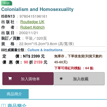
90折
Colonialism and Homosexuality
ISBN13
：
9780415196161
出版社
：
Routledge UK
作者
：
Robert Aldrich
出版日
：
2002/11/21
裝訂／頁數
：
平裝／320頁
規格
：
22.9cm*15.2cm*3.8cm (高/寬/厚)
杜威圖書分類
：
Culture & institutions
定價
：NT$ 2399 元
無庫存，下單後進貨(到貨天數約
優惠價
：
90
折
2159
元
45-60天)
下單可得紅利積點 ：64 點
加入收藏
加入購物車
商品簡介
商品簡介