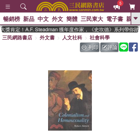
5
暢銷榜
新品
中文
外文
簡體
三民東大
電子書
親子
GO
肯定！A.F. Steadman 獲年度作家，《史坎德》系列帶你
三民網路書店
外文書
人文社科
社會科學
、
、
熱搜：
東野圭吾
The Odyssey
、
、
父親節
如果歷史是一群喵
暑期
列印
評論
、
、
推薦
國際布克獎 臺灣漫遊錄
方
、
、
念華
台灣的李登輝時代
數學女
、
孩：黎曼猜想
偉大的迷走神經