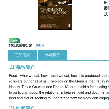
出
裝
90折
杜威圖書分類
：
Bible
商品簡介
作者簡介
商品簡介
Food - what we eat, how much we eat, how it is produced and prep
scholars but for all of us. Theology on the Menu is the first sys
identity. David Grumett and Rachel Muers unfold a fascinating h
to particular foods, the relationship between diet and doctrine
food and diet or seeking to understand how theology can engage fr
作者簡介