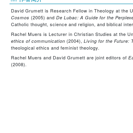
David Grumett is Research Fellow in Theology at the Un
Cosmos
(2005) and
De Lubac: A Guide for the Perplex
Catholic thought, science and religion, and biblical inte
Rachel Muers is Lecturer in Christian Studies at the Un
ethics of communication
(2004),
Living for the Future: 
theological ethics and feminist theology.
Rachel Muers and David Grumett are joint editors of
Ea
(2008).