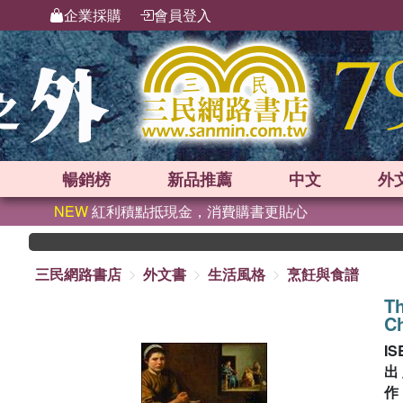
企業採購
會員登入
暢銷榜
新品
推薦
中文
外
NEW
紅利積點抵現金，消費購書更貼心
三民網路書店
外文書
生活風格
烹飪與食譜
Th
Ch
IS
出