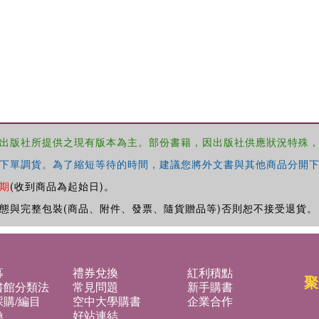
出版社所提供之現有版本為主。部份書籍，因出版社供應狀況特殊
下單調貨。為了縮短等待的時間，建議您將外文書與其他商品分開下
期
(收到商品為起始日)。
態與完整包裝(商品、附件、發票、隨貨贈品等)否則恕不接受退貨。
募
禮券兌換
紅利積點
聚
書館分類法
常見問題
新手購書
購/編目
空中大學購書
企業合作
換
好站連結