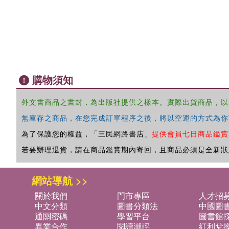
購物須知
外文書商品之書封，為出版社提供之樣本。實際出貨商品，以
無庫存之商品，在您完成訂單程序之後，將以空運的方式為你
為了保護您的權益，「三民網路書店」
提供會員七日商品鑑賞
若要辦理退貨，請在商品鑑賞期內寄回，且商品必須是全新狀
網站導航 >>
關於我們
門市專區
人才招
中文分類
圖書分類法
中國圖
通關密碼
學習平台
圖書館採
異業合作
閱讀潮評
紅利兌