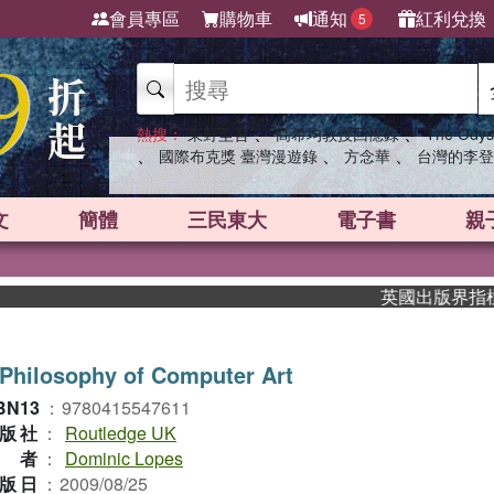
會員專區
購物車
通知
紅利兌換
5
、
、
熱搜：
東野圭吾
高希均教授回憶錄
The Odys
、
、
、
國際布克獎 臺灣漫遊錄
方念華
台灣的李登
文
簡體
三民東大
電子書
親
英國出版界指標大獎肯
Philosophy of Computer Art
BN13
：
9780415547611
版社
：
Routledge UK
作者
：
Dominic Lopes
版日
：
2009/08/25