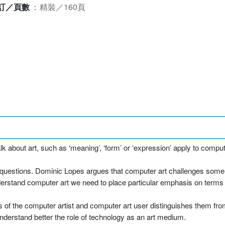
訂／頁數
：
精裝／160頁
 about art, such as ‘meaning’, ‘form’ or ‘expression’ apply to comput
e questions. Dominic Lopes argues that computer art challenges some 
nderstand computer art we need to place particular emphasis on terms s
s of the computer artist and computer art user distinguishes them fr
understand better the role of technology as an art medium.