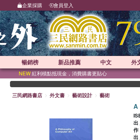
企業採購
會員登入
暢銷榜
新品
推薦
中文
外
NEW
紅利積點抵現金，消費購書更貼心
三民網路書店
外文書
藝術設計
藝術
A 
IS
出
出