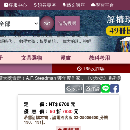
客服中心
領券專區
藝文講座
學習平台
進階搜尋
GO
、
、
、
sey
父親節
如果歷史是一群喵
暑期推薦
、
、
輝時代
數學女孩：黎曼猜想
偉大的迷走神經
子
文具選物
漫畫
教科考用
165反詐騙
定！A.F. Steadman 獲年度作家，《史坎德》系列帶你踏上
列印
評論
定價
：NT$ 8700 元
優惠價
：
90
折
7830
元
若需訂購本書，請電洽客服 02-25006600[分機
130、131]。
無法訂購