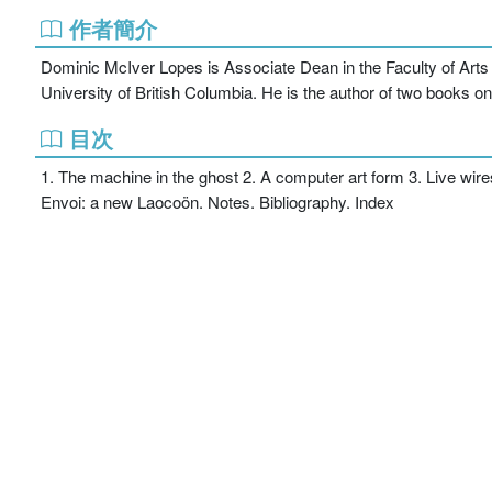
作者簡介
Dominic McIver Lopes is Associate Dean in the Faculty of Arts 
University of British Columbia. He is the author of two books o
目次
1. The machine in the ghost 2. A computer art form 3. Live wires:
Envoi: a new Laocoön. Notes. Bibliography. Index