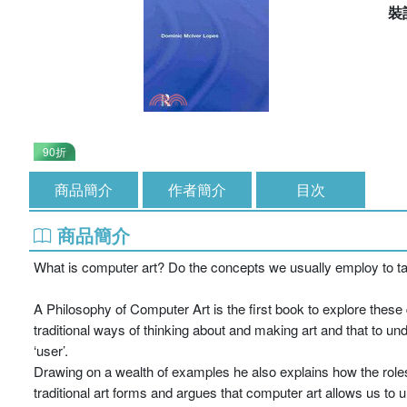
裝
90折
商品簡介
作者簡介
目次
商品簡介
What is computer art? Do the concepts we usually employ to talk
A Philosophy of Computer Art is the first book to explore thes
traditional ways of thinking about and making art and that to u
‘user’.
Drawing on a wealth of examples he also explains how the role
traditional art forms and argues that computer art allows us to 