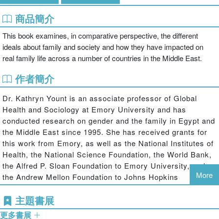
商品簡介
This book examines, in comparative perspective, the different
ideals about family and society and how they have impacted on
real family life across a number of countries in the Middle East.
作者簡介
Dr. Kathryn Yount is an associate professor of Global
Health and Sociology at Emory University and has
conducted research on gender and the family in Egypt and
the Middle East since 1995. She has received grants for
this work from Emory, as well as the National Institutes of
Health, the National Science Foundation, the World Bank,
the Alfred P. Sloan Foundation to Emory University, and
More
the Andrew Mellon Foundation to Johns Hopkins
University. She has received awards from Emory and the
主題書展
American Public Health Association for her research.
更多書展
Dr. Hoda Rashad is Director and Research Professor of