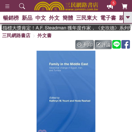
5
暢銷榜
新品
中文
外文
簡體
三民東大
電子書
親子
GO
標大獎肯定！A.F. Steadman 獲年度作家，《史坎德》系列
三民網路書店
外文書
、
熱搜：
東野圭吾
高希均教授回憶錄
、
、
、
The Odyssey
父親節
如果歷
列印
評論
、
、
史是一群喵
暑期推薦
國際布克
、
、
獎 臺灣漫遊錄
方念華
台灣的李
、
、
登輝時代
數學女孩：黎曼猜想
偉大的迷走神經