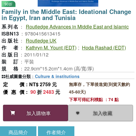
90折
Family in the Middle East: Ideational Change
in Egypt, Iran and Tunisia
系列名
：
Routledge Advances in Middle East and Islamic
ISBN13
：
9780415613415
出版社
：
Routledge UK
作者
：
Kathryn M. Yount (EDT)
;
Hoda Rashad (EDT)
出版日
：
2011/01/12
裝訂
：
平裝
規格
：
22.9cm*15.2cm*1.4cm (高/寬/厚)
杜威圖書分類
：
Culture & institutions
定價
：NT$ 2759 元
無庫存，下單後進貨(到貨天數約
優惠價
：
90
折
2483
元
45-60天)
下單可得紅利積點 ：74 點
加入收藏
加入購物車
商品簡介
作者簡介