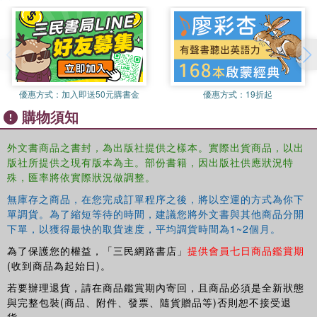
the Social Research Center of the American University in
Cairo and conducted a large body of research on
development issues. She is a member of WHO
Commission on "Social Determinants of Health", and the
Council of the International Union of Scientific Study of
Population (IUSSP). In Egypt, She is member of the
優惠方式：
加入即送50元購書金
優惠方式：
19折起
Senate (El Shoura Council), one of the two parliamentary
購物須知
bodies in Egypt. She also serves on the National Council
for Women, which reports to the President of Egypt.
外文書商品之書封，為出版社提供之樣本。實際出貨商品，以出
版社所提供之現有版本為主。部份書籍，因出版社供應狀況特
殊，匯率將依實際狀況做調整。
無庫存之商品，在您完成訂單程序之後，將以空運的方式為你下
單調貨。為了縮短等待的時間，建議您將外文書與其他商品分開
下單，以獲得最快的取貨速度，平均調貨時間為1~2個月。
為了保護您的權益，「三民網路書店」
提供會員七日商品鑑賞期
(收到商品為起始日)。
若要辦理退貨，請在商品鑑賞期內寄回，且商品必須是全新狀態
與完整包裝(商品、附件、發票、隨貨贈品等)否則恕不接受退