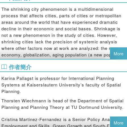
The shrinking city phenomenon is a multidimensional
process that affects cities, parts of cities or metropolitan
areas around the world that have experienced dramatic
decline in their economic and social bases. Shrinkage is
not a new phenomenon in the study of cities. However,
shrinking cities lack the precision of systemic analysis
where other factors now at work are analyzed: the new
More
economy, globalization, aging population (a new population
transition) and other factors related to the search for
作者簡介
quality of life or a safer environment. This volume places
shrinking cities in a global perspective, setting the context
Karina Pallagst is professor for International Planning
for in-depth case studies of cities within Mexico, Brazil,
Systems at Kaiserslautern University’s faculty of Spatial
Indonesia, Germany, France, Great Britain, South Korea,
Planning.
Australia, and the USA, which consider specific economic,
social, environmental, cultural and land-use issues.
Thorsten Wiechmann is head of the Department of Spatial
Planning and Planning Theory at TU Dortmund University.
Cristina Martinez-Fernandez is a Senior Policy Analyst on
More
Employment and Skills, Green Growth and South-East