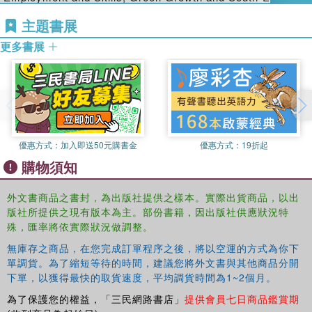
Asia at the Organisation for Economic Co-operation and
主題書展
Development (OECD), Local Economic and Employment
Development (LEED) programme.
更多書展
優惠方式：
加入即送50元購書金
優惠方式：
19折起
購物須知
外文書商品之書封，為出版社提供之樣本。實際出貨商品，以出
版社所提供之現有版本為主。部份書籍，因出版社供應狀況特
殊，匯率將依實際狀況做調整。
無庫存之商品，在您完成訂單程序之後，將以空運的方式為你下
單調貨。為了縮短等待的時間，建議您將外文書與其他商品分開
下單，以獲得最快的取貨速度，平均調貨時間為1~2個月。
為了保護您的權益，「三民網路書店」
提供會員七日商品鑑賞期