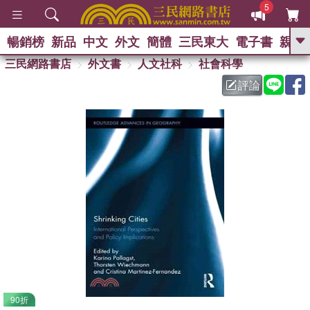
5
暢銷榜
新品
中文
外文
簡體
三民東大
電子書
親子
GO
三民網路書店
外文書
人文社科
社會科學
評論
熱搜：
90折