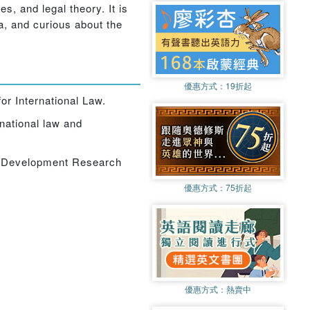
es, and legal theory. It is
a, and curious about the
優惠方式：
19折起
or International Law.
rnational law and
nd Development Research
優惠方式：
75折起
優惠方式：
熱賣中