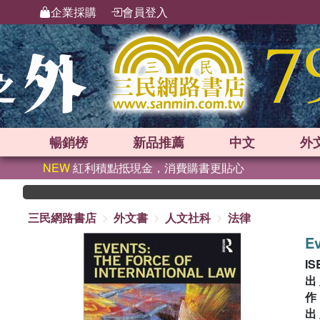
企業採購
會員登入
暢銷榜
新品
推薦
中文
外
NEW
紅利積點抵現金，消費購書更貼心
三民網路書店
外文書
人文社科
法律
Ev
IS
出
出