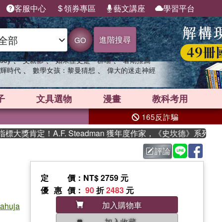
客服中心
領券專區
藝文講座
學習平台
進階搜尋
GO
、
、
、
sey
父親節
如果歷史是一群喵
暑期推薦
、
、
輝時代
數學女孩：黎曼猜想
偉大的迷走神經
子
文具選物
漫畫
教科考用
165反詐騙
肯定！A.F. Steadman 獲年度作家，《史坎德》系列帶你
評論
定價
：NT$ 2759 元
優惠價
：
90
折
2483
元
加入購物車
ahuja
加入收藏