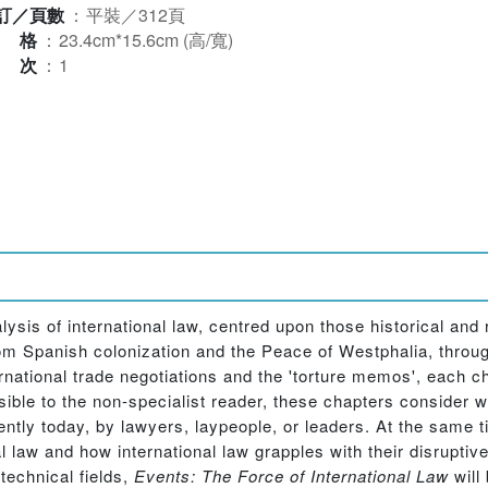
訂／頁數
：
平裝／312頁
規格
：
23.4cm*15.6cm (高/寬)
版次
：
1
ysis of international law, centred upon those historical and
From Spanish colonization and the Peace of Westphalia, throu
ational trade negotiations and the 'torture memos', each ch
sible to the non-specialist reader, these chapters consider w
uently today, by lawyers, laypeople, or leaders. At the same t
al law and how international law grapples with their disruptiv
 technical fields,
Events: The Force of International Law
will 