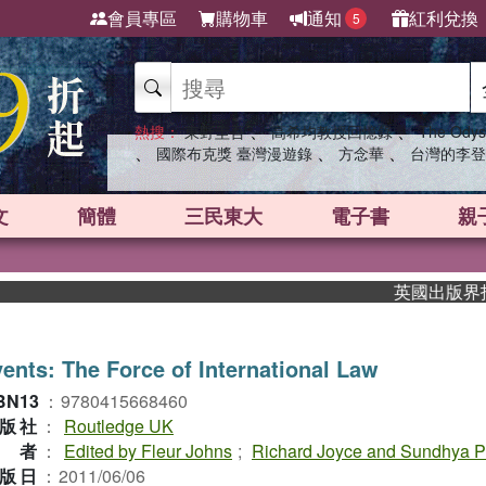
會員專區
購物車
通知
紅利兌換
5
、
、
熱搜：
東野圭吾
高希均教授回憶錄
The Odys
、
、
、
國際布克獎 臺灣漫遊錄
方念華
台灣的李登
文
簡體
三民東大
電子書
親
英國出版界指標大獎
ents: The Force of International Law
BN13
：
9780415668460
版社
：
Routledge UK
作者
：
Edited by Fleur Johns
;
Richard Joyce and Sundhya P
版日
：
2011/06/06