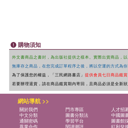
購物須知
外文書商品之書封，為出版社提供之樣本。實際出貨商品，以
無庫存之商品，在您完成訂單程序之後，將以空運的方式為你
為了保護您的權益，「三民網路書店」
提供會員七日商品鑑賞
若要辦理退貨，請在商品鑑賞期內寄回，且商品必須是全新狀
網站導航 >>
關於我們
門市專區
人才招
中文分類
圖書分類法
中國圖
通關密碼
學習平台
圖書館採
異業合作
閱讀潮評
紅利兌