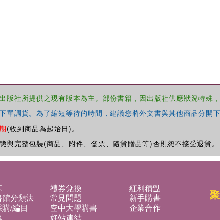
出版社所提供之現有版本為主。部份書籍，因出版社供應狀況特殊
下單調貨。為了縮短等待的時間，建議您將外文書與其他商品分開下
期
(收到商品為起始日)。
態與完整包裝(商品、附件、發票、隨貨贈品等)否則恕不接受退貨。
募
禮券兌換
紅利積點
聚
書館分類法
常見問題
新手購書
購/編目
空中大學購書
企業合作
換
好站連結