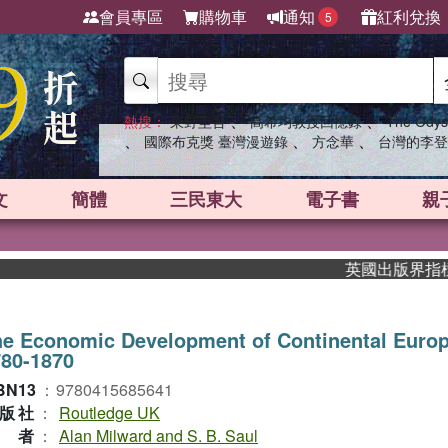
會員專區
購物車
通知
紅利兌換
5
、
、
熱搜：
東野圭吾
高希均教授回憶錄
The Odys
、
、
、
國際布克獎 臺灣漫遊錄
方念華
台灣的李登
文
簡體
三民東大
電子書
親
英國出版界指標大獎
e Economic Development of Continental Euro
780-1870
BN13
：
9780415685641
版社
：
Routledge UK
作者
：
Alan Milward and S. B. Saul