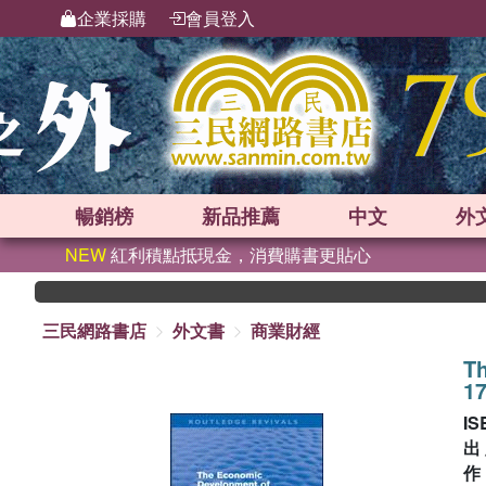
企業採購
會員登入
暢銷榜
新品
推薦
中文
外
NEW
紅利積點抵現金，消費購書更貼心
三民網路書店
外文書
商業財經
Th
1
IS
出