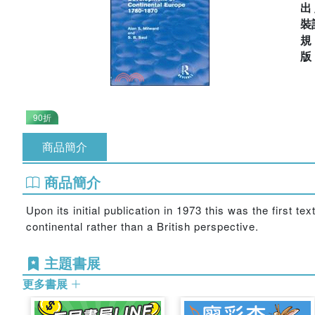
出
裝
90折
商品簡介
商品簡介
Upon its initial publication in 1973 this was the first
continental rather than a British perspective.
主題書展
更多書展