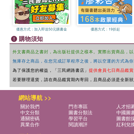
優惠方式：
加入即送50元購書金
優惠方式：
19折起
購物須知
外文書商品之書封，為出版社提供之樣本。實際出貨商品，以
無庫存之商品，在您完成訂單程序之後，將以空運的方式為你
為了保護您的權益，「三民網路書店」
提供會員七日商品鑑賞
若要辦理退貨，請在商品鑑賞期內寄回，且商品必須是全新狀
網站導航 >>
關於我們
門市專區
人才招
中文分類
圖書分類法
中國圖
通關密碼
學習平台
圖書館採
異業合作
閱讀潮評
紅利兌