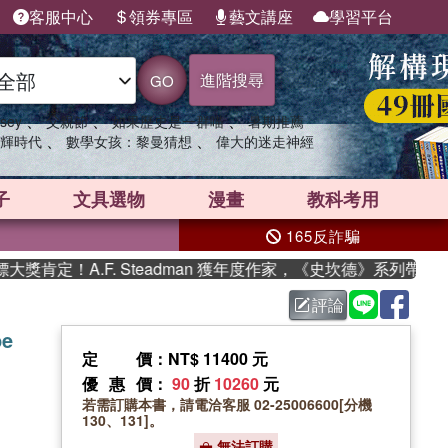
客服中心
領券專區
藝文講座
學習平台
進階搜尋
GO
、
、
、
sey
父親節
如果歷史是一群喵
暑期推薦
、
、
輝時代
數學女孩：黎曼猜想
偉大的迷走神經
子
文具選物
漫畫
教科考用
165反詐騙
肯定！A.F. Steadman 獲年度作家，《史坎德》系列帶你踏
評論
pe
定價
：NT$ 11400 元
優惠價
：
90
折
10260
元
若需訂購本書，請電洽客服 02-25006600[分機
130、131]。
無法訂購