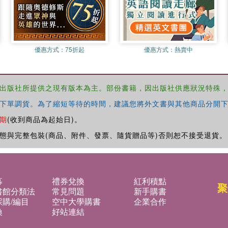
優惠方式：
75折起
優惠方式：
熱賣中
出版社所提供之現有版本為主。部份書籍，因出版社供應狀況特殊
下單調貨。為了縮短等待的時間，建議您將外文書與其他商品分開下
期
(收到商品為起始日)。
態與完整包裝(商品、附件、發票、隨貨贈品等)否則恕不接受退貨。
募
禮券兌換
紅利積點
聚
書館分類法
常見問題
新手購書
購/編目
空中大學購書
企業合作
換
好站連結