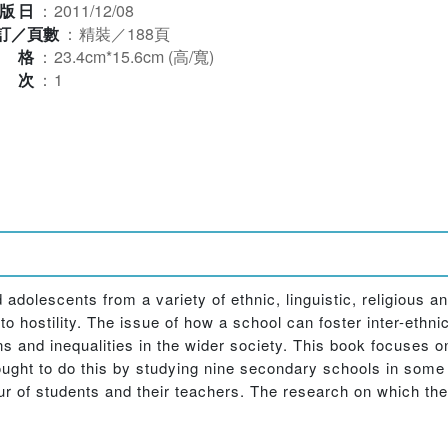
版日
：
2011/12/08
訂／頁數
：
精裝／188頁
規格
：
23.4cm*15.6cm (高/寬)
版次
：
1
dolescents from a variety of ethnic, linguistic, religious an
 hostility. The issue of how a school can foster inter-ethni
ns and inequalities in the wider society. This book focuses 
 sought to do this by studying nine secondary schools in some 
r of students and their teachers. The research on which the