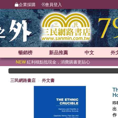
企業採購
會員登入
暢銷榜
新品
推薦
中文
外
NEW
紅利積點抵現金，消費購書更貼心
三民網路書店
外文書
T
Ho
IS
出