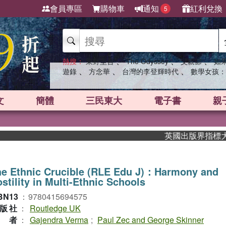
會員專區
購物車
通知
紅利兌換
5
、
、
、
熱搜：
東野圭吾
The Odyssey
父親節
如
、
、
、
遊錄
方念華
台灣的李登輝時代
數學女孩：
文
簡體
三民東大
電子書
親
英國出版界指標大獎肯定
he Ethnic Crucible (RLE Edu J)：Harmony and
stility in Multi-Ethnic Schools
BN13
：
9780415694575
版社
：
Routledge UK
作者
：
Gajendra Verma
;
Paul Zec and George Skinner