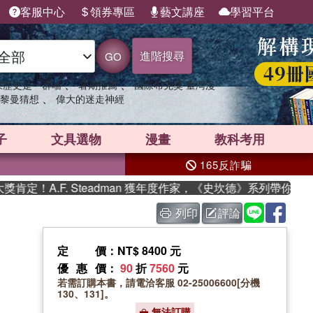
客服中心
領券專區
藝文講座
學習平台
進階搜尋
GO
、
、
果歷史是一群喵
暑期推薦
國際布克獎 臺灣漫
、
黎曼猜想
偉大的迷走神經
子
文具選物
漫畫
教科考用
165反詐騙
！A.F. Steadman 獲年度作家，《史坎德》系列帶你踏上熱
列印
評論
定價
：NT$ 8400 元
優惠價
：
90
折
7560
元
若需訂購本書，請電洽客服 02-25006600[分機
130、131]。
無法訂購