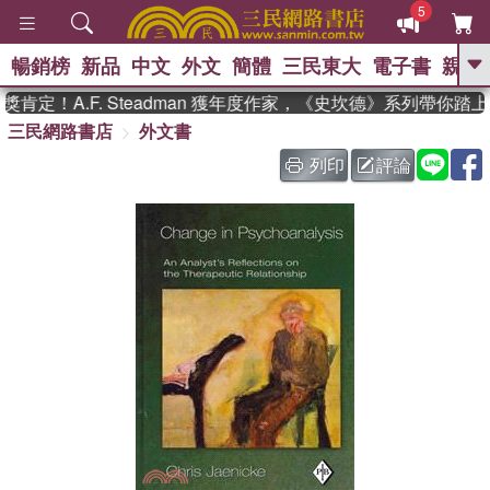
5
暢銷榜
新品
中文
外文
簡體
三民東大
電子書
親子
GO
定！A.F. Steadman 獲年度作家，《史坎德》系列帶你踏
三民網路書店
外文書
、
、
熱搜：
東野圭吾
The Odyssey
、
、
父親節
如果歷史是一群喵
暑期
列印
評論
、
、
推薦
國際布克獎 臺灣漫遊錄
方
、
、
念華
台灣的李登輝時代
數學女
、
孩：黎曼猜想
偉大的迷走神經