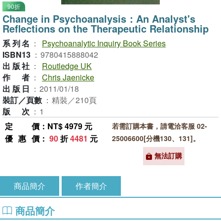
90折
Change in Psychoanalysis：An Analyst's
Reflections on the Therapeutic Relationship
系列名
：
Psychoanalytic Inquiry Book Series
ISBN13
：
9780415888042
出版社
：
Routledge UK
作者
：
Chris Jaenicke
出版日
：
2011/01/18
裝訂／頁數
：
精裝／210頁
版次
：
1
定價
：NT$ 4979 元
若需訂購本書，請電洽客服 02-
優惠價
：
90
折
4481
元
25006600[分機130、131]。
無法訂購
商品簡介
作者簡介
商品簡介