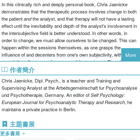
In this clinically rich and deeply personal book, Chris Jaenicke
demonstrates that the therapeutic process involves change in both
the patient
and
the analyst, and that therapy will not have a lasting
effect until the inevitability and depth of the analyst's involvement in
the intersubjective field is better understood. In other words, in
order to change, we must allow ourselves to be changed. This can
happen within the sessions themselves, as one grasps the
influence of and decenters from one's own subjectivity, with
More
cumulative effects over the course of the treatment. Thus the
作者簡介
process, limitations, and cure of psychotherapy are cocreated,
without displacing the asymmetrical nature of roles and
Chris Jaenicke, Dipl. Psych., is a teacher and Training and
responsibility. Essentially, beyond the theories and techniques, it is
Supervising Analyst at the Arbeitsgemeinschaft fur Psychoanalyse
the specificity of our subjectivity as it interacts with the patient's
und Psychotherapie, Germany. An editor of
Self Psychology:
subjectivity which plays the central role in the therapeutic process.
European Journal for Psychoanalytic Therapy and Research
, he
maintains a private practice in Berlin.
主題書展
更多書展