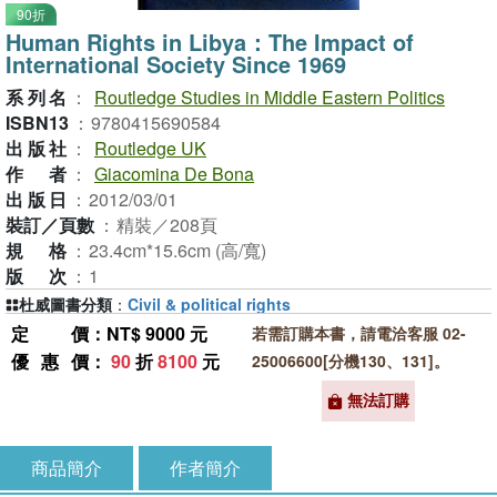
90折
Human Rights in Libya：The Impact of
International Society Since 1969
系列名
：
Routledge Studies in Middle Eastern Politics
ISBN13
：
9780415690584
出版社
：
Routledge UK
作者
：
Giacomina De Bona
出版日
：
2012/03/01
裝訂／頁數
：
精裝／208頁
規格
：
23.4cm*15.6cm (高/寬)
版次
：
1
杜威圖書分類
：
Civil & political rights
定價
：NT$ 9000 元
若需訂購本書，請電洽客服 02-
優惠價
：
90
折
8100
元
25006600[分機130、131]。
無法訂購
商品簡介
作者簡介