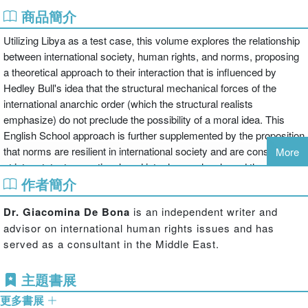
商品簡介
Utilizing Libya as a test case, this volume explores the relationship
between international society, human rights, and norms, proposing
a theoretical approach to their interaction that is influenced by
Hedley Bull's idea that the structural mechanical forces of the
international anarchic order (which the structural realists
emphasize) do not preclude the possibility of a moral idea. This
English School approach is further supplemented by the proposition
that norms are resilient in international society and are constituted
More
at inter-state, transnational, and inter-human levels and through the
作者簡介
interaction between those levels. The discussion of Libya covers
the period from when Muammar Gaddafi came to power in 1969 to
Dr. Giacomina De Bona
is an independent writer and
the 1980s, when the regime's human rights agenda centered on
advisor on international human rights issues and has
rights to self-determination, development, education, and health and
served as a consultant in the Middle East.
housing; the period 1986-1992, as the decline and eventual
collapse of the power of the Soviet sphere prompted a shift in the
主題書展
Libyan state's approach to human rights; the embargo period of
1992-1999, when the coercive power of international society
更多書展