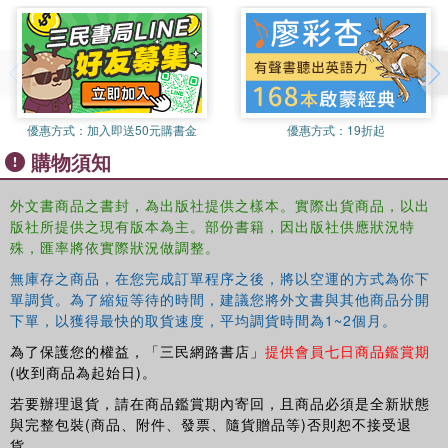
caused the regime to deprioritize human rights in favor of regime
survival; and the period 1999-2010, when the regime began once
again expressing an interest in adopting international societal
norms of human rights. Annotation c2013 Book News, Inc.,
Portland, OR (booknews.com)
優惠方式：
加入即送50元購書金
優惠方式：
19折起
購物須知
外文書商品之書封，為出版社提供之樣本。實際出貨商品，以出
版社所提供之現有版本為主。部份書籍，因出版社供應狀況特
殊，匯率將依實際狀況做調整。
無庫存之商品，在您完成訂單程序之後，將以空運的方式為你下
單調貨。為了縮短等待的時間，建議您將外文書與其他商品分開
下單，以獲得最快的取貨速度，平均調貨時間為1~2個月。
為了保護您的權益，「三民網路書店」
提供會員七日商品鑑賞期
(收到商品為起始日)。
若要辦理退貨，請在商品鑑賞期內寄回，且商品必須是全新狀態
與完整包裝(商品、附件、發票、隨貨贈品等)否則恕不接受退
貨。