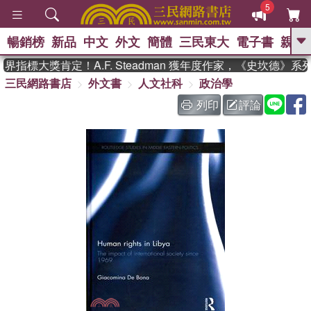
5
暢銷榜
新品
中文
外文
簡體
三民東大
電子書
親子
GO
指標大獎肯定！A.F. Steadman 獲年度作家，《史坎德》系
三民網路書店
外文書
人文社科
政治學
、
熱搜：
東野圭吾
高希均教授回憶錄
、
、
、
The Odyssey
父親節
如果歷
列印
評論
、
、
史是一群喵
暑期推薦
國際布克
、
、
獎 臺灣漫遊錄
方念華
台灣的李
、
、
登輝時代
數學女孩：黎曼猜想
偉大的迷走神經