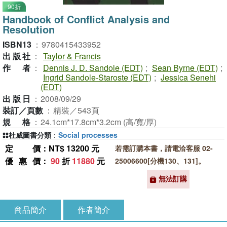
90折
Handbook of Conflict Analysis and
Resolution
ISBN13
：
9780415433952
出版社
：
Taylor & Francis
作者
：
Dennis J. D. Sandole (EDT)
;
Sean Byrne (EDT)
;
Ingrid Sandole-Staroste (EDT)
;
Jessica Senehi
(EDT)
出版日
：
2008/09/29
裝訂／頁數
：
精裝／543頁
規格
：
24.1cm*17.8cm*3.2cm (高/寬/厚)
杜威圖書分類
：
Social processes
定價
：NT$ 13200 元
若需訂購本書，請電洽客服 02-
優惠價
：
90
折
11880
元
25006600[分機130、131]。
無法訂購
商品簡介
作者簡介