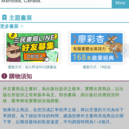
Manitoba, Canada.
More
Part III: Core Practices
Ingrid Sandole-Staroste
is Adjunct Professor in the
主題書展
Department of Sociology, Global Affairs and Women's
Part IV: Alternative Voices and Complex Intervention
Studies Programs at George Mason University, USA.
Designs
更多書展
Jessica Senehi
is Assistant Professor of Peace and
The
Handbook of Conflict Analysis and Resolution
is a
Conflict Studies and Associate Director of the Arthur V.
benchmark publication with major importance both for
Mauro Centre for Peace and Justice, St. Paul's College,
current research and for the future of the field. It will be
University of Manitoba, Canada.
essential reading for all students of conflict resolution,
peace and conflict studies, and International Relations in
優惠方式：
加入即送50元購書金
優惠方式：
19折起
general, as well as to practitioners in the field.
購物須知
外文書商品之書封，為出版社提供之樣本。實際出貨商品，以出
版社所提供之現有版本為主。部份書籍，因出版社供應狀況特
殊，匯率將依實際狀況做調整。
無庫存之商品，在您完成訂單程序之後，將以空運的方式為你下
單調貨。為了縮短等待的時間，建議您將外文書與其他商品分開
下單，以獲得最快的取貨速度，平均調貨時間為1~2個月。