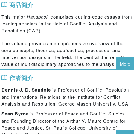
商品簡介
This major
Handbook
comprises cutting-edge essays from
leading scholars in the field of Conflict Analysis and
Resolution (CAR).
The volume provides a comprehensive overview of the
core concepts, theories, approaches, processes, and
intervention designs in the field. The central theme is the
More
value of multidisciplinary approaches to the analysis and
resolution of conflicts. This consists of moving from the
作者簡介
study of analytical approaches to understanding the deep-
rooted causes of conflict, to third-party intervention
Dennis J. D. Sandole
is Professor of Conflict Resolution
approaches to preventing or ending violence, and to
and International Relations at the Institute for Conflict
resolving and transforming conflict.
Analysis and Resolution, George Mason University, USA.
The book is divided into four main parts:
Sean Byrne
is Professor of Peace and Conflict Studies
and Founding Director of the Arthur V. Mauro Centre for
Part I: Core Concepts and Theories
Peace and Justice, St. Paul's College, University of
Part II: Core Approaches