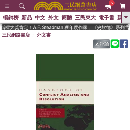
5
暢銷榜
新品
中文
外文
簡體
三民東大
電子書
親子
GO
標大獎肯定！A.F. Steadman 獲年度作家，《史坎德》系列
三民網路書店
外文書
、
熱搜：
東野圭吾
高希均教授回憶錄
、
、
、
The Odyssey
父親節
花開錦
評論
、
、
、
繡
暑期推薦
方念華
台灣的
、
李登輝時代
數學女孩：黎曼猜想
、
、
偉大的迷走神經
如果歷史是一
、
群喵
臺灣漫遊錄