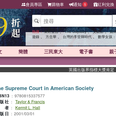
會員專區
購物車
通知
紅利兌換
5
、
、
、
熱搜：
東野圭吾
The Odyssey
父親節
如
、
、
、
遊錄
方念華
台灣的李登輝時代
數學女孩：
文
簡體
三民東大
電子書
親
英國出版界指標大獎肯定！A.F
e Supreme Court in American Society
BN13
：
9780815337577
版社
：
Taylor & Francis
作者
：
Kermit L. Hall
版日
：
2001/03/01