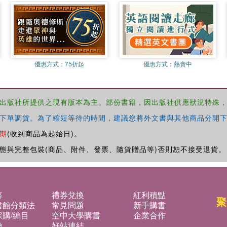
優惠方式：
75折起
優惠方式：
熱賣中
出版社所提供之現有版本為主。部份書籍，因出版社供應狀況特殊
下單調貨。為了縮短等待的時間，建議您將外文書與其他商品分開下
期
(收到商品為起始日)。
態與完整包裝(商品、附件、發票、隨貨贈品等)否則恕不接受退貨。
募
禮券兌換
紅利積點
聚
書館分類法
常見問題
新手購書
購/編目
空中大學購書
企業合作
換
好站連結