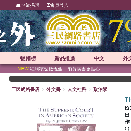
企業採購
會員登入
暢銷榜
新品
推薦
中文
外
NEW
紅利積點抵現金，消費購書更貼心
三民網路書店
外文書
人文社科
政治學
Th
IS
出
出