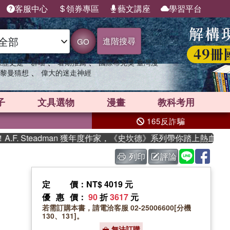
客服中心
領券專區
藝文講座
學習平台
進階搜尋
GO
、
、
果歷史是一群喵
暑期推薦
國際布克獎 臺灣漫
、
黎曼猜想
偉大的迷走神經
子
文具選物
漫畫
教科考用
165反詐騙
. Steadman 獲年度作家，《史坎德》系列帶你踏上熱血奇幻旅
列印
評論
定價
：NT$ 4019 元
優惠價
：
90
折
3617
元
若需訂購本書，請電洽客服 02-25006600[分機
130、131]。
無法訂購