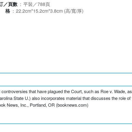
訂／頁數
：
平裝／788頁
規格
：
22.2cm*15.2cm*3.8cm (高/寬/厚)
ial controversies that have plagued the Court, such as Roe v. Wade, a
 Carolina State U.) also incorporates material that discusses the role
Book News, Inc., Portland, OR (booknews.com)