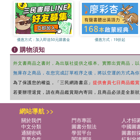
優惠方式：
加入即送50元購書金
優惠方式：
19折起
購物須知
外文書商品之書封，為出版社提供之樣本。實際出貨商品，以
無庫存之商品，在您完成訂單程序之後，將以空運的方式為你
為了保護您的權益，「三民網路書店」
提供會員七日商品鑑賞
若要辦理退貨，請在商品鑑賞期內寄回，且商品必須是全新狀
網站導航 >>
關於我們
門市專區
人才招
中文分類
圖書分類法
中國圖
通關密碼
學習平台
圖書館採
異業合作
閱讀潮評
紅利兌