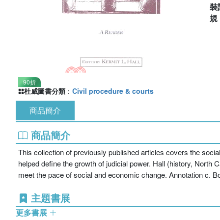
裝
90折
杜威圖書分類
：
Civil procedure & courts
商品簡介
商品簡介
This collection of previously published articles covers the soc
helped define the growth of judicial power. Hall (history, North
meet the pace of social and economic change. Annotation c. 
主題書展
更多書展